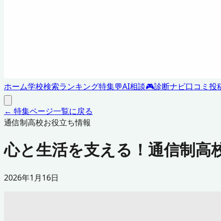
ホーム
学校検索
ランキング
特集
💬
AI相談
🎮
診断ナビ
口コミ投
← 特集ページ一覧に戻る
通信制高校お役立ち情報
心と生活を支える！通信制高
2026年1月16日