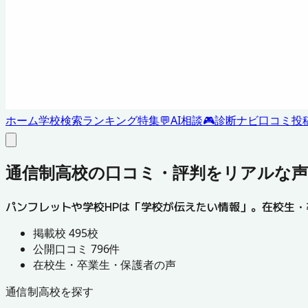
ホーム
学校検索
ランキング
特集
💬
AI相談
🎮
診断ナビ
口コミ投
通信制高校の
口コミ・評判
をリアルな声
パンフレットや学校HPは「学校が伝えたい情報」。
在校生・
掲載校
495
校
公開口コミ
796
件
在校生・卒業生・保護者の声
通信制高校を探す