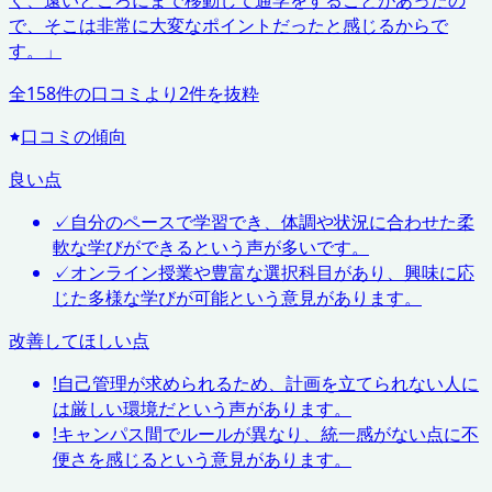
く、遠いところにまで移動して通学をすることがあったの
で、そこは非常に大変なポイントだったと感じるからで
す。
」
全
158
件の口コミより
2
件を抜粋
口コミの傾向
良い点
✓
自分のペースで学習でき、体調や状況に合わせた柔
軟な学びができるという声が多いです。
✓
オンライン授業や豊富な選択科目があり、興味に応
じた多様な学びが可能という意見があります。
改善してほしい点
!
自己管理が求められるため、計画を立てられない人に
は厳しい環境だという声があります。
!
キャンパス間でルールが異なり、統一感がない点に不
便さを感じるという意見があります。