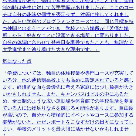
べる制度があり、信頼できる大人に出会えたことです。全日
制の時は先生に対して苦手意識がありましたが、ここのコー
チは自分の趣味や個性を否定せず、対等に接してくれまし
た。みらい学科のプログラミングコースでは、同じ目標を持
つ仲間と出会うことができ、学校という場所が「苦痛な場
所」から「好きなことに没頭できる場所」に変わりました。
自分の体調に合わせて登校日を調整できたことも、無理なく
大学進学まで辿り着けた大きな理由です。
」
気になった点
「
学費については、独自の体験授業や専門コースが充実して
いる分、他の通信制高校よりも高めに設定されていると感じ
ます。経済的な面を最優先に考える家庭には少し負担が大き
いかもしれません。また、キャンパスはビルの中にあるた
め、全日制のような広い運動場や体育館での学校生活を夢見
ている人には物足りなさを感じる可能性があります。自由度
が高いので、自分から積極的にイベントやコースに参加する
姿勢がないと、ただレポートをこなすだけの日々になってし
まい、学校のメリットを最大限に活かせないかもしれませ
ん。
」