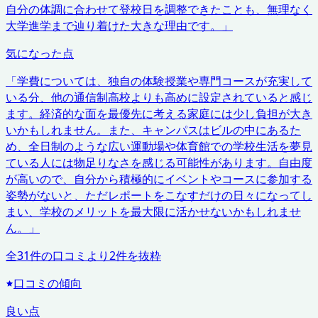
自分の体調に合わせて登校日を調整できたことも、無理なく
大学進学まで辿り着けた大きな理由です。
」
気になった点
「
学費については、独自の体験授業や専門コースが充実して
いる分、他の通信制高校よりも高めに設定されていると感じ
ます。経済的な面を最優先に考える家庭には少し負担が大き
いかもしれません。また、キャンパスはビルの中にあるた
め、全日制のような広い運動場や体育館での学校生活を夢見
ている人には物足りなさを感じる可能性があります。自由度
が高いので、自分から積極的にイベントやコースに参加する
姿勢がないと、ただレポートをこなすだけの日々になってし
まい、学校のメリットを最大限に活かせないかもしれませ
ん。
」
全
31
件の口コミより
2
件を抜粋
口コミの傾向
良い点