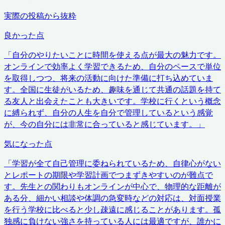
実際の投稿から抜粋
良かった点
「
自分のやりたいことに時間を使える点が最大の魅力です。
オンラインで効率よく学習できるため、自分のペースで単位
を取得しつつ、将来の活動に向けた準備に打ち込めていま
す。全国に生徒がいるため、趣味を通じて共通の話題を持て
る友人と出会えたことも大きいです。学校に行くという概念
に縛られず、自分の人生を自分で管理しているという感覚
が、今の自分には非常に合っていると感じています。
」
気になった点
「
学習が全て自己管理に委ねられているため、自律心がない
とレポートの期限や学習計画でつまずきやすいのが難点で
す。先生との関わりもオンラインが中心で、物理的な距離が
ある分、細かい相談や体調の急変時などの対応は、対面授業
を行う学校に比べると少し疎遠に感じることがあります。孤
独感に負けない強さを持っている人には最適ですが、誰かに