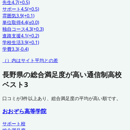
先生
4.7
(+0.5)
サポート
4.5
(+0.5)
雰囲気
3.9
(+0.1)
単位取得
4.4
(±0.0)
独自コース
4.3
(+0.3)
進路支援
4.1
(+0.2)
学校生活
3.9
(+0.1)
学費
3.3
(-0.4)
（）内はサイト平均との差
長野県
の総合満足度が高い通信制高校
ベスト3
口コミが
3
件以上あり、総合満足度の平均が高い順です。
おおぞら高等学院
サポート校