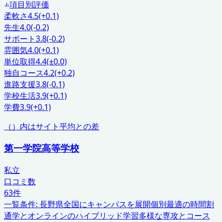
項目別評価
柔軟さ
4.5
(+0.1)
先生
4.0
(-0.2)
サポート
3.8
(-0.2)
雰囲気
4.0
(+0.1)
単位取得
4.4
(±0.0)
独自コース
4.2
(+0.2)
進路支援
3.8
(-0.1)
学校生活
3.9
(+0.1)
学費
3.9
(+0.1)
（）内はサイト平均との差
第一学院高等学校
私立
口コミ数
63
件
一覧条件:
長野県
全国にキャンパスを展開
個別最適の時間割
通学とオンラインのハイブリッド学習
多様な専攻とコース