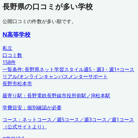
長野県
の口コミが多い学校
公開口コミの件数が多い順です。
N高等学校
私立
口コミ数
158
件
一覧条件:
長野県
ネット学習スタイル
週5・週3・週1+コース
リアル/オンラインキャンパス
メンターサポート
長野市
松本市
最寄り駅：
長野電鉄長野線市役所前駅／JR松本駅
学費目安：
個別確認が必要
コース：
ネットコース／週5コース／週3コース／週1コース
（公式サイトより）