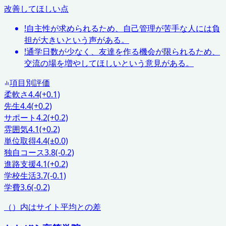
改善してほしい点
!
自主性が求められるため、自己管理が苦手な人には負
担が大きいという声がある。
!
通学日数が少なく、友達を作る機会が限られるため、
交流の場を増やしてほしいという意見がある。
項目別評価
柔軟さ
4.4
(+0.1)
先生
4.4
(+0.2)
サポート
4.2
(+0.2)
雰囲気
4.1
(+0.2)
単位取得
4.4
(±0.0)
独自コース
3.8
(-0.2)
進路支援
4.1
(+0.2)
学校生活
3.7
(-0.1)
学費
3.6
(-0.2)
（）内はサイト平均との差