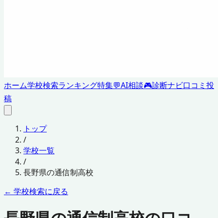
ホーム
学校検索
ランキング
特集
💬
AI相談
🎮
診断ナビ
口コミ投
稿
トップ
/
学校一覧
/
長野県
の通信制高校
← 学校検索に戻る
長野県の通信制高校の口コ