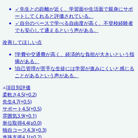
✓
先生との距離が近く、学習面や生活面で親身にサポ
ートしてくれると評価されている。
✓
自分のペースで学べる自由度が高く、不登校経験者
でも安心して通えるという声がある。
改善してほしい点
!
学費や交通費が高く、経済的な負担が大きいという指
摘がある。
!
自己管理が苦手な生徒には学習が進みにくいと感じる
ことがあるという声がある。
項目別評価
柔軟さ
4.5
(+0.2)
先生
4.7
(+0.5)
サポート
4.5
(+0.5)
雰囲気
3.9
(+0.1)
単位取得
4.4
(±0.0)
独自コース
4.3
(+0.3)
進路支援
4.1
(+0.2)