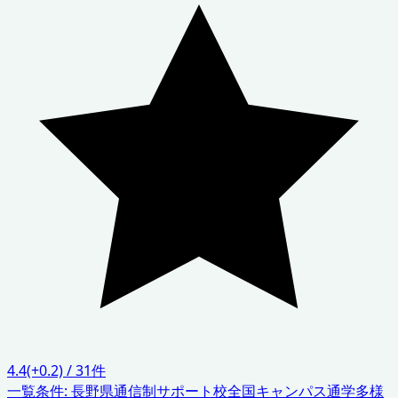
4.4
(+0.2)
/
31
件
一覧条件:
長野県
通信制サポート校
全国キャンパス通学
多様