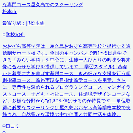
な専門コース
屋久島でのスクーリング
松本市
最寄り駅：
JR松本駅
学校紹介
おおぞら高等学院は、屋久島おおぞら高等学校と提携する通
信制サポート校です。全国のキャンパスで週1〜5日通学で
きる「みらい学科」を中心に、生徒一人ひとりの興味や将来
像に合わせた学びを提供しています。 学習スタイルは基礎
から着実に力を伸ばす基礎コース、きめ細かな支援を行う個
別指導コース、進路実現を目指す進学コースを用意。さら
に、専門性を深められるプログラミングコース、マンガイラ
ストコース、子ども・福祉コース、住環境デザインコースな
ど、多様な分野から“好き”を伸ばせるのが特長です。 単位取
得に必要なスクーリングは屋久島おおぞら高等学校本校で実
施され、自然豊かな環境の中で仲間と共同生活を体験。
口コミ