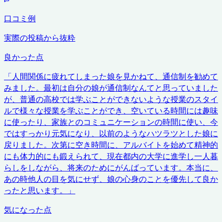
口コミ例
実際の投稿から抜粋
良かった点
「
人間関係に疲れてしまった娘を見かねて、通信制を勧めて
みました。最初は自分の娘が通信制なんてと思っていました
が、普通の高校では学ぶことができないような授業のスタイ
ルで様々な授業を学ぶことができ、空いている時間には趣味
に使ったり、家族とのコミュニケーションの時間に使い、今
ではすっかり元気になり、以前のようなハツラツとした娘に
戻りました。次第に空き時間に、アルバイトを始めて精神的
にも体力的にも鍛えられて、現在都内の大学に進学し一人暮
らしをしながら、将来のためにがんばっています。本当に、
あの時他人の目を気にせず、娘の心身のことを優先して良か
ったと思います。
」
気になった点