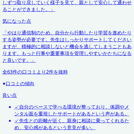
しずつ取り戻していく様子を見て、親として安心して通わせ
ることができました。
」
気になった点
「
やはり通信制のため、自分から行動したり学習を進めたり
する姿勢が必要です。先生はしっかりサポートしてください
ますが、積極的に相談しないと機会を逃してしまうこともあ
ります。もっと行事や重要事項を管理しやすいかたちになる
と良いです。
」
全
63
件の口コミより
2
件を抜粋
口コミの傾向
良い点
✓
自分のペースで学べる環境が整っており、体調やメ
ンタル面を重視したサポートがあるという声がある。
✓
先生との距離が近く、親身に相談に乗ってくれるた
め、安心感があるという意見が多い。