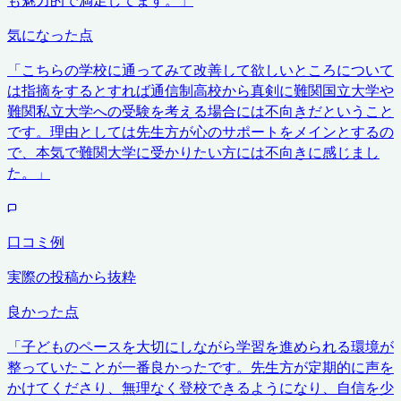
気になった点
「
こちらの学校に通ってみて改善して欲しいところについて
は指摘をするとすれば通信制高校から真剣に難関国立大学や
難関私立大学への受験を考える場合には不向きだということ
です。理由としては先生方が心のサポートをメインとするの
で、本気で難関大学に受かりたい方には不向きに感じまし
た。
」
口コミ例
実際の投稿から抜粋
良かった点
「
子どものペースを大切にしながら学習を進められる環境が
整っていたことが一番良かったです。先生方が定期的に声を
かけてくださり、無理なく登校できるようになり、自信を少