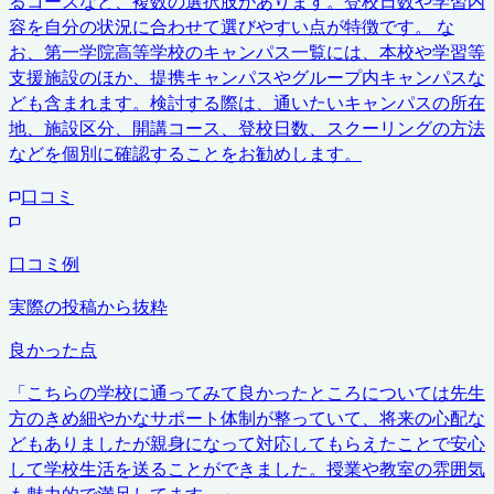
るコースなど、複数の選択肢があります。登校日数や学習内
容を自分の状況に合わせて選びやすい点が特徴です。 な
お、第一学院高等学校のキャンパス一覧には、本校や学習等
支援施設のほか、提携キャンパスやグループ内キャンパスな
ども含まれます。検討する際は、通いたいキャンパスの所在
地、施設区分、開講コース、登校日数、スクーリングの方法
などを個別に確認することをお勧めします。
口コミ
口コミ例
実際の投稿から抜粋
良かった点
「
こちらの学校に通ってみて良かったところについては先生
方のきめ細やかなサポート体制が整っていて、将来の心配な
どもありましたが親身になって対応してもらえたことで安心
して学校生活を送ることができました。授業や教室の雰囲気
も魅力的で満足してます。
」