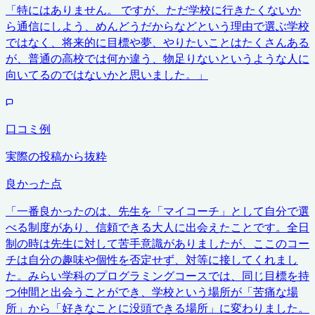
「
特にはありません。 ですが、ただ学校に行きたくないか
ら通信にしよう、めんどうだからなどという理由で選ぶ学校
ではなく、将来的に目標や夢、やりたいことはたくさんある
が、普通の高校では何か違う、物足りないというような人に
向いてるのではないかと思いました。
」
口コミ例
実際の投稿から抜粋
良かった点
「
一番良かったのは、先生を「マイコーチ」として自分で選
べる制度があり、信頼できる大人に出会えたことです。全日
制の時は先生に対して苦手意識がありましたが、ここのコー
チは自分の趣味や個性を否定せず、対等に接してくれまし
た。みらい学科のプログラミングコースでは、同じ目標を持
つ仲間と出会うことができ、学校という場所が「苦痛な場
所」から「好きなことに没頭できる場所」に変わりました。