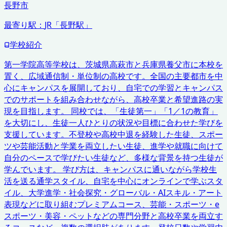
長野市
最寄り駅：
JR「長野駅」
学校紹介
第一学院高等学校は、茨城県高萩市と兵庫県養父市に本校を
置く、広域通信制・単位制の高校です。全国の主要都市を中
心にキャンパスを展開しており、自宅での学習とキャンパス
でのサポートを組み合わせながら、高校卒業と希望進路の実
現を目指します。 同校では、「生徒第一」「1／1の教育」
を大切にし、生徒一人ひとりの状況や目標に合わせた学びを
支援しています。不登校や高校中退を経験した生徒、スポー
ツや芸能活動と学業を両立したい生徒、進学や就職に向けて
自分のペースで学びたい生徒など、多様な背景を持つ生徒が
学んでいます。 学び方は、キャンパスに通いながら学校生
活を送る通学スタイル、自宅を中心にオンラインで学ぶスタ
イル、大学進学・社会探究・グローバル・AIスキル・アート
表現などに取り組むプレミアムコース、芸能・スポーツ・e
スポーツ・美容・ペットなどの専門分野と高校卒業を両立す