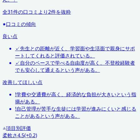
全
31
件の口コミより
2
件を抜粋
口コミの傾向
良い点
✓
先生との距離が近く、学習面や生活面で親身にサポ
ートしてくれると評価されている。
✓
自分のペースで学べる自由度が高く、不登校経験者
でも安心して通えるという声がある。
改善してほしい点
!
学費や交通費が高く、経済的な負担が大きいという指
摘がある。
!
自己管理が苦手な生徒には学習が進みにくいと感じる
ことがあるという声がある。
項目別評価
柔軟さ
4.5
(+0.2)