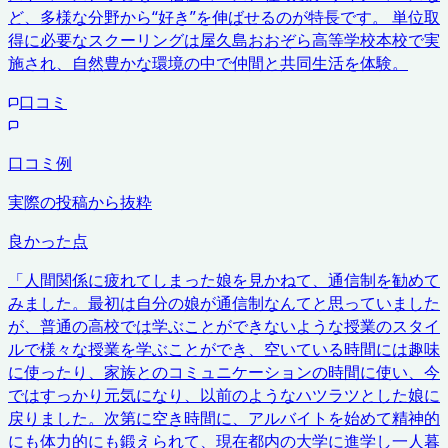
ど、多様な分野から“好き”を伸ばせるのが特長です。 単位取
得に必要なスクーリングは屋久島おおぞら高等学校本校で実
施され、自然豊かな環境の中で仲間と共同生活を体験。
口コミ
口コミ例
実際の投稿から抜粋
良かった点
「
人間関係に疲れてしまった娘を見かねて、通信制を勧めて
みました。最初は自分の娘が通信制なんてと思っていました
が、普通の高校では学ぶことができないような授業のスタイ
ルで様々な授業を学ぶことができ、空いている時間には趣味
に使ったり、家族とのコミュニケーションの時間に使い、今
ではすっかり元気になり、以前のようなハツラツとした娘に
戻りました。次第に空き時間に、アルバイトを始めて精神的
にも体力的にも鍛えられて、現在都内の大学に進学し一人暮