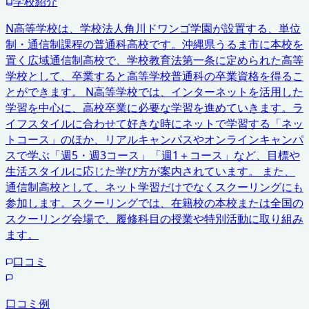
学校紹介
N高等学校は、学校法人角川ドワンゴ学園が設置する、単位
制・通信制課程の普通科高校です。沖縄県うるま市に本校を
置く広域通信制高校で、学校教育法第一条に定められた高等
学校として、卒業すると高等学校普通科の卒業資格を得るこ
とができます。 N高等学校では、インターネットを活用した
学習を中心に、高校卒業に必要な学習を進めていきます。ラ
イフスタイルに合わせて好きな時にネットで学習する「ネッ
トコース」のほか、リアルキャンパスやオンラインキャンパ
スで学ぶ「週5・週3コース」「週1＋コース」など、目標や
生活スタイルに応じた学び方が案内されています。 また、
通信制高校として、ネット学習だけでなくスクーリングにも
参加します。スクーリングでは、在籍校の本校または全国の
スクーリング会場で、履修科目の授業や特別活動に取り組み
ます。
口コミ
口コミ例