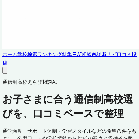
ホーム
学校検索
ランキング
特集
💬
AI相談
🎮
診断ナビ
口コミ投
稿
通信制高校えらび相談AI
お子さまに合う通信制高校選
びを、口コミベースで整理
通学頻度・サポート体制・学習スタイルなどの希望条件をも
とに、公開口コミや学校情報から 比較の観点と候補校を整