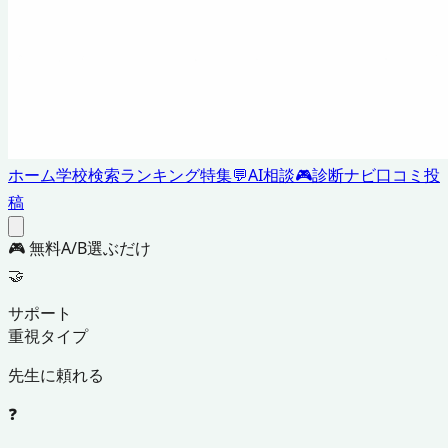
ホーム
学校検索
ランキング
特集
💬
AI相談
🎮
診断ナビ
口コミ投
稿
🎮 無料
A/B選ぶだけ
🤝
サポート
重視タイプ
先生に頼れる
❓