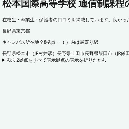
松本国際高等学校 通信制課程
在校生・卒業生・保護者の口コミを掲載しています。良かっ
長野県
東京都
キャンパス所在地
全
8
拠点・（ ）内は最寄り駅
長野県
松本市
（
JR村井駅
）
長野県
上田市
長野県
飯田市
（
JR飯
残り
2
拠点をすべて表示
拠点の表示を折りたたむ