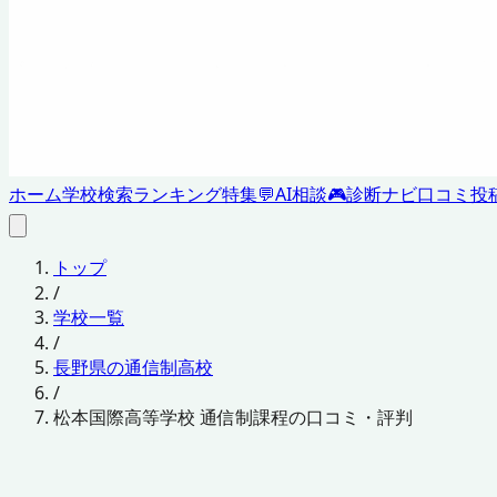
ホーム
学校検索
ランキング
特集
💬
AI相談
🎮
診断ナビ
口コミ投
トップ
/
学校一覧
/
長野県の通信制高校
/
松本国際高等学校 通信制課程の口コミ・評判