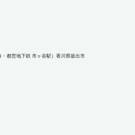
ロ・都営地下鉄 市ヶ谷駅
）
香川県
坂出市