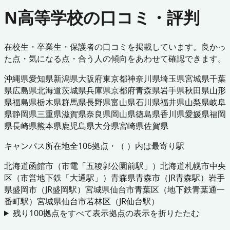
N高等学校の口コミ・評判
在校生・卒業生・保護者の口コミを掲載しています。良かっ
た点・気になる点・合う人の傾向をあわせて確認できます。
沖縄県
愛知県
新潟県
大阪府
東京都
神奈川県
埼玉県
宮城県
千葉
県
広島県
北海道
茨城県
兵庫県
京都府
青森県
岩手県
秋田県
山形
県
福島県
栃木県
群馬県
長野県
富山県
石川県
福井県
山梨県
岐阜
県
静岡県
三重県
滋賀県
奈良県
岡山県
徳島県
香川県
愛媛県
福岡
県
長崎県
熊本県
鹿児島県
大分県
宮崎県
佐賀県
キャンパス所在地
全
106
拠点・（ ）内は最寄り駅
北海道
函館市
（
市電「五稜郭公園前駅」
）
北海道
札幌市中央
区
（
市営地下鉄「大通駅」
）
青森県
青森市
（
JR青森駅
）
岩手
県
盛岡市
（
JR盛岡駅
）
宮城県
仙台市青葉区
（
地下鉄青葉通一
番町駅
）
宮城県
仙台市若林区
（
JR仙台駅
）
残り
100
拠点をすべて表示
拠点の表示を折りたたむ