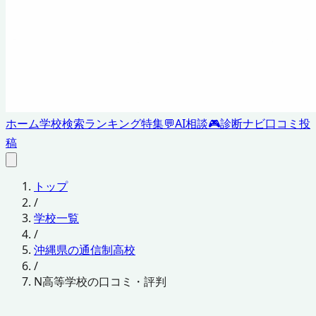
ホーム
学校検索
ランキング
特集
💬
AI相談
🎮
診断ナビ
口コミ投
稿
トップ
/
学校一覧
/
沖縄県の通信制高校
/
N高等学校の口コミ・評判