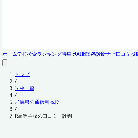
ホーム
学校検索
ランキング
特集
💬
AI相談
🎮
診断ナビ
口コミ投
トップ
/
学校一覧
/
群馬県の通信制高校
/
R高等学校の口コミ・評判