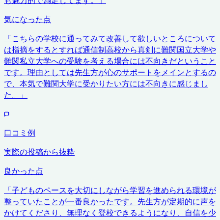
気になった点
「
こちらの学校に通ってみて改善して欲しいところについて
は指摘をするとすれば通信制高校から真剣に難関国立大学や
難関私立大学への受験を考える場合には不向きだということ
です。理由としては先生方が心のサポートをメインとするの
で、本気で難関大学に受かりたい方には不向きに感じまし
た。
」
口コミ例
実際の投稿から抜粋
良かった点
「
子どものペースを大切にしながら学習を進められる環境が
整っていたことが一番良かったです。先生方が定期的に声を
かけてくださり、無理なく登校できるようになり、自信を少