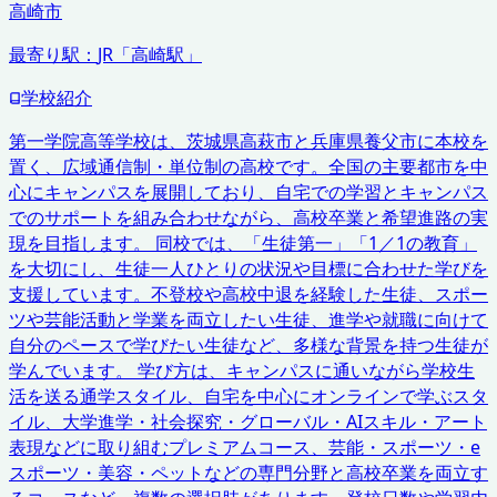
高崎市
最寄り駅：
JR「高崎駅」
学校紹介
第一学院高等学校は、茨城県高萩市と兵庫県養父市に本校を
置く、広域通信制・単位制の高校です。全国の主要都市を中
心にキャンパスを展開しており、自宅での学習とキャンパス
でのサポートを組み合わせながら、高校卒業と希望進路の実
現を目指します。 同校では、「生徒第一」「1／1の教育」
を大切にし、生徒一人ひとりの状況や目標に合わせた学びを
支援しています。不登校や高校中退を経験した生徒、スポー
ツや芸能活動と学業を両立したい生徒、進学や就職に向けて
自分のペースで学びたい生徒など、多様な背景を持つ生徒が
学んでいます。 学び方は、キャンパスに通いながら学校生
活を送る通学スタイル、自宅を中心にオンラインで学ぶスタ
イル、大学進学・社会探究・グローバル・AIスキル・アート
表現などに取り組むプレミアムコース、芸能・スポーツ・e
スポーツ・美容・ペットなどの専門分野と高校卒業を両立す