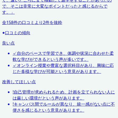
く、遠いところにまで移動して通学をすることがあったの
で、そこは非常に大変なポイントだったと感じるからで
す。
」
全
158
件の口コミより
2
件を抜粋
口コミの傾向
良い点
✓
自分のペースで学習でき、体調や状況に合わせた柔
軟な学びができるという声が多いです。
✓
オンライン授業や豊富な選択科目があり、興味に応
じた多様な学びが可能という意見があります。
改善してほしい点
!
自己管理が求められるため、計画を立てられない人に
は厳しい環境だという声があります。
!
キャンパス間でルールが異なり、統一感がない点に不
便さを感じるという意見があります。