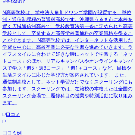
学校紹介
N高等学校は、学校法人角川ドワンゴ学園が設置する、単位
制・通信制課程の普通科高校です。沖縄県うるま市に本校を
置く広域通信制高校で、学校教育法第一条に定められた高等
学校として、卒業すると高等学校普通科の卒業資格を得るこ
とができます。 N高等学校では、インターネットを活用した
学習を中心に、高校卒業に必要な学習を進めていきます。ラ
イフスタイルに合わせて好きな時にネットで学習する「ネッ
トコース」のほか、リアルキャンパスやオンラインキャンパ
スで学ぶ「週5・週3コース」「週1＋コース」など、目標や
生活スタイルに応じた学び方が案内されています。 また、
通信制高校として、ネット学習だけでなくスクーリングにも
参加します。スクーリングでは、在籍校の本校または全国の
スクーリング会場で、履修科目の授業や特別活動に取り組み
ます。
口コミ
口コミ例