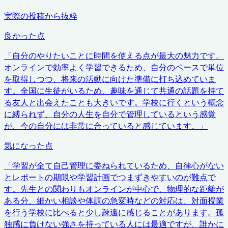
実際の投稿から抜粋
良かった点
「
自分のやりたいことに時間を使える点が最大の魅力です。
オンラインで効率よく学習できるため、自分のペースで単位
を取得しつつ、将来の活動に向けた準備に打ち込めていま
す。全国に生徒がいるため、趣味を通じて共通の話題を持て
る友人と出会えたことも大きいです。学校に行くという概念
に縛られず、自分の人生を自分で管理しているという感覚
が、今の自分には非常に合っていると感じています。
」
気になった点
「
学習が全て自己管理に委ねられているため、自律心がない
とレポートの期限や学習計画でつまずきやすいのが難点で
す。先生との関わりもオンラインが中心で、物理的な距離が
ある分、細かい相談や体調の急変時などの対応は、対面授業
を行う学校に比べると少し疎遠に感じることがあります。孤
独感に負けない強さを持っている人には最適ですが、誰かに