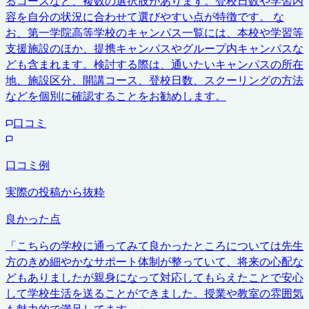
るコースなど、複数の選択肢があります。登校日数や学習内
容を自分の状況に合わせて選びやすい点が特徴です。 な
お、第一学院高等学校のキャンパス一覧には、本校や学習等
支援施設のほか、提携キャンパスやグループ内キャンパスな
ども含まれます。検討する際は、通いたいキャンパスの所在
地、施設区分、開講コース、登校日数、スクーリングの方法
などを個別に確認することをお勧めします。
口コミ
口コミ例
実際の投稿から抜粋
良かった点
「
こちらの学校に通ってみて良かったところについては先生
方のきめ細やかなサポート体制が整っていて、将来の心配な
どもありましたが親身になって対応してもらえたことで安心
して学校生活を送ることができました。授業や教室の雰囲気
も魅力的で満足してます。
」