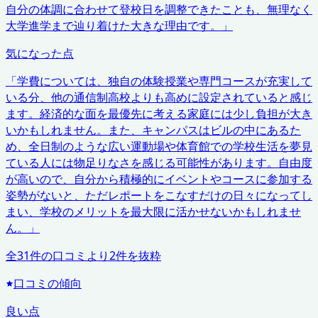
自分の体調に合わせて登校日を調整できたことも、無理なく
大学進学まで辿り着けた大きな理由です。
」
気になった点
「
学費については、独自の体験授業や専門コースが充実して
いる分、他の通信制高校よりも高めに設定されていると感じ
ます。経済的な面を最優先に考える家庭には少し負担が大き
いかもしれません。また、キャンパスはビルの中にあるた
め、全日制のような広い運動場や体育館での学校生活を夢見
ている人には物足りなさを感じる可能性があります。自由度
が高いので、自分から積極的にイベントやコースに参加する
姿勢がないと、ただレポートをこなすだけの日々になってし
まい、学校のメリットを最大限に活かせないかもしれませ
ん。
」
全
31
件の口コミより
2
件を抜粋
口コミの傾向
良い点