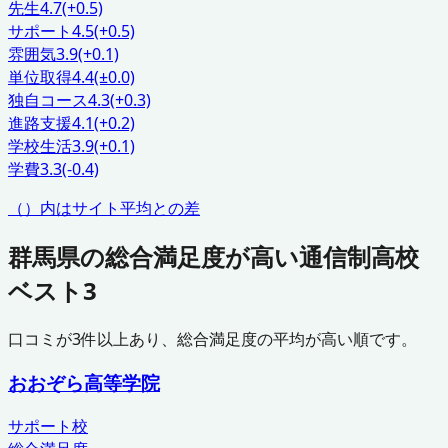
先生
4.7
(+0.5)
サポート
4.5
(+0.5)
雰囲気
3.9
(+0.1)
単位取得
4.4
(±0.0)
独自コース
4.3
(+0.3)
進路支援
4.1
(+0.2)
学校生活
3.9
(+0.1)
学費
3.3
(-0.4)
（）内はサイト平均との差
群馬県
の総合満足度が高い通信制高校
ベスト3
口コミが
3
件以上あり、総合満足度の平均が高い順です。
おおぞら高等学院
サポート校