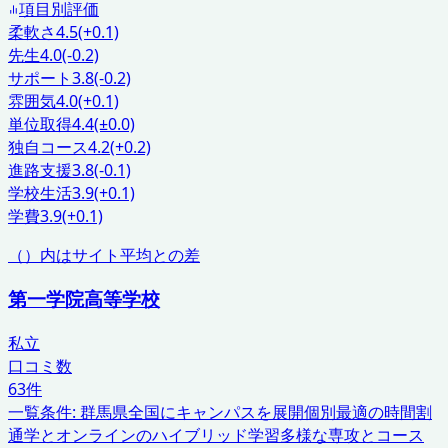
項目別評価
柔軟さ
4.5
(+0.1)
先生
4.0
(-0.2)
サポート
3.8
(-0.2)
雰囲気
4.0
(+0.1)
単位取得
4.4
(±0.0)
独自コース
4.2
(+0.2)
進路支援
3.8
(-0.1)
学校生活
3.9
(+0.1)
学費
3.9
(+0.1)
（）内はサイト平均との差
第一学院高等学校
私立
口コミ数
63
件
一覧条件:
群馬県
全国にキャンパスを展開
個別最適の時間割
通学とオンラインのハイブリッド学習
多様な専攻とコース