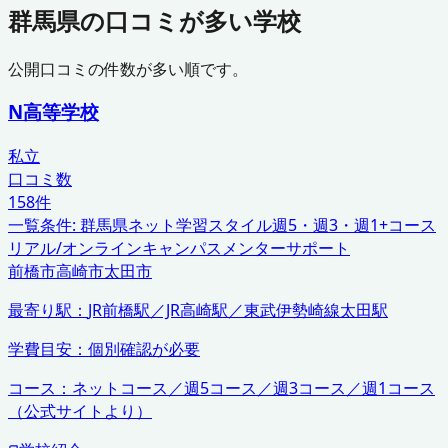
群馬県
の口コミが多い学校
公開口コミの件数が多い順です。
N高等学校
私立
口コミ数
158
件
一覧条件:
群馬県
ネット学習スタイル
週5・週3・週1+コース
リアル/オンラインキャンパス
メンターサポート
前橋市
高崎市
太田市
最寄り駅：
JR前橋駅／JR高崎駅／東武伊勢崎線太田駅
学費目安：
個別確認が必要
コース：
ネットコース／週5コース／週3コース／週1コース
（公式サイトより）