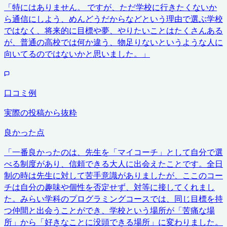
「
特にはありません。 ですが、ただ学校に行きたくないか
ら通信にしよう、めんどうだからなどという理由で選ぶ学校
ではなく、将来的に目標や夢、やりたいことはたくさんある
が、普通の高校では何か違う、物足りないというような人に
向いてるのではないかと思いました。
」
口コミ例
実際の投稿から抜粋
良かった点
「
一番良かったのは、先生を「マイコーチ」として自分で選
べる制度があり、信頼できる大人に出会えたことです。全日
制の時は先生に対して苦手意識がありましたが、ここのコー
チは自分の趣味や個性を否定せず、対等に接してくれまし
た。みらい学科のプログラミングコースでは、同じ目標を持
つ仲間と出会うことができ、学校という場所が「苦痛な場
所」から「好きなことに没頭できる場所」に変わりました。