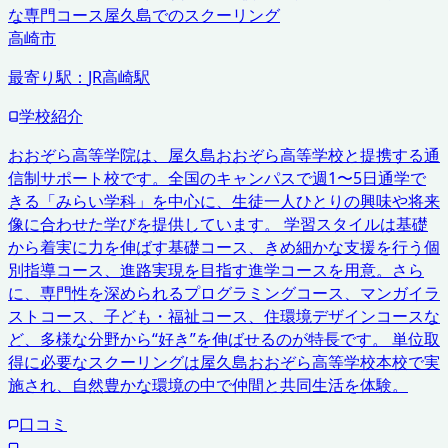
な専門コース
屋久島でのスクーリング
高崎市
最寄り駅：
JR高崎駅
学校紹介
おおぞら高等学院は、屋久島おおぞら高等学校と提携する通
信制サポート校です。全国のキャンパスで週1〜5日通学で
きる「みらい学科」を中心に、生徒一人ひとりの興味や将来
像に合わせた学びを提供しています。 学習スタイルは基礎
から着実に力を伸ばす基礎コース、きめ細かな支援を行う個
別指導コース、進路実現を目指す進学コースを用意。さら
に、専門性を深められるプログラミングコース、マンガイラ
ストコース、子ども・福祉コース、住環境デザインコースな
ど、多様な分野から“好き”を伸ばせるのが特長です。 単位取
得に必要なスクーリングは屋久島おおぞら高等学校本校で実
施され、自然豊かな環境の中で仲間と共同生活を体験。
口コミ