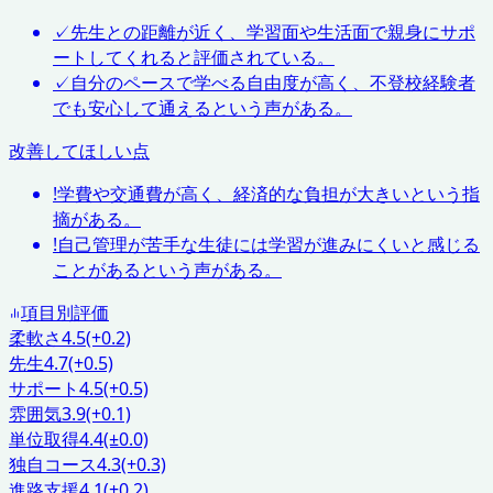
✓
先生との距離が近く、学習面や生活面で親身にサポ
ートしてくれると評価されている。
✓
自分のペースで学べる自由度が高く、不登校経験者
でも安心して通えるという声がある。
改善してほしい点
!
学費や交通費が高く、経済的な負担が大きいという指
摘がある。
!
自己管理が苦手な生徒には学習が進みにくいと感じる
ことがあるという声がある。
項目別評価
柔軟さ
4.5
(+0.2)
先生
4.7
(+0.5)
サポート
4.5
(+0.5)
雰囲気
3.9
(+0.1)
単位取得
4.4
(±0.0)
独自コース
4.3
(+0.3)
進路支援
4.1
(+0.2)