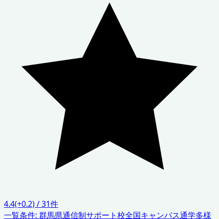
4.4
(+0.2)
/
31
件
一覧条件:
群馬県
通信制サポート校
全国キャンパス通学
多様