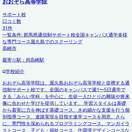
おおぞら高等学院
サポート校
口コミ数
31
件
一覧条件:
群馬県
通信制サポート校
全国キャンパス通学
多様
な専門コース
屋久島でのスクーリング
高崎市
最寄り駅：
JR高崎駅
学校紹介
おおぞら高等学院は、屋久島おおぞら高等学校と提携する通
信制サポート校です。全国のキャンパスで週1〜5日通学で
きる「みらい学科」を中心に、生徒一人ひとりの興味や将来
像に合わせた学びを提供しています。 学習スタイルは基礎
から着実に力を伸ばす基礎コース、きめ細かな支援を行う個
別指導コース、進路実現を目指す進学コースを用意。さら
に、専門性を深められるプログラミングコース、マンガイラ
ストコース、子ども・福祉コース、住環境デザインコースな