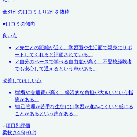
全
31
件の口コミより
2
件を抜粋
口コミの傾向
良い点
✓
先生との距離が近く、学習面や生活面で親身にサポ
ートしてくれると評価されている。
✓
自分のペースで学べる自由度が高く、不登校経験者
でも安心して通えるという声がある。
改善してほしい点
!
学費や交通費が高く、経済的な負担が大きいという指
摘がある。
!
自己管理が苦手な生徒には学習が進みにくいと感じる
ことがあるという声がある。
項目別評価
柔軟さ
4.5
(+0.2)