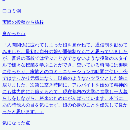
口コミ例
実際の投稿から抜粋
良かった点
「
人間関係に疲れてしまった娘を見かねて、通信制を勧めて
みました。最初は自分の娘が通信制なんてと思っていました
が、普通の高校では学ぶことができないような授業のスタイ
ルで様々な授業を学ぶことができ、空いている時間には趣味
に使ったり、家族とのコミュニケーションの時間に使い、今
ではすっかり元気になり、以前のようなハツラツとした娘に
戻りました。次第に空き時間に、アルバイトを始めて精神的
にも体力的にも鍛えられて、現在都内の大学に進学し一人暮
らしをしながら、将来のためにがんばっています。本当に、
あの時他人の目を気にせず、娘の心身のことを優先して良か
ったと思います。
」
気になった点