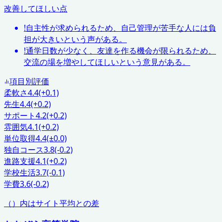
改善してほしい点
!
自主性が求められるため、自己管理が苦手な人には負
担が大きいという声がある。
!
通学日数が少なく、友達を作る機会が限られるため、
交流の場を増やしてほしいという意見がある。
項目別評価
柔軟さ
4.4
(+0.1)
先生
4.4
(+0.2)
サポート
4.2
(+0.2)
雰囲気
4.1
(+0.2)
単位取得
4.4
(±0.0)
独自コース
3.8
(-0.2)
進路支援
4.1
(+0.2)
学校生活
3.7
(-0.1)
学費
3.6
(-0.2)
（）内はサイト平均との差