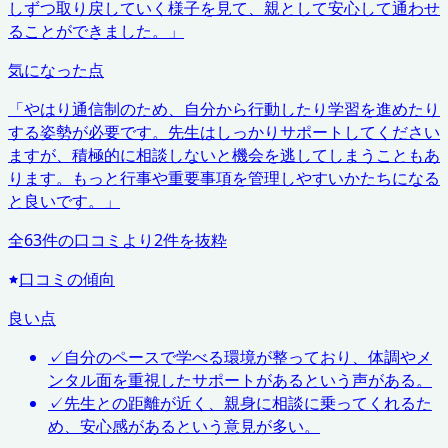
しずつ取り戻していく様子を見て、親として安心して通わせ
ることができました。
」
気になった点
「
やはり通信制のため、自分から行動したり学習を進めたり
する姿勢が必要です。先生はしっかりサポートしてください
ますが、積極的に相談しないと機会を逃してしまうこともあ
ります。もっと行事や重要事項を管理しやすいかたちになる
と良いです。
」
全
63
件の口コミより
2
件を抜粋
口コミの傾向
良い点
✓
自分のペースで学べる環境が整っており、体調やメ
ンタル面を重視したサポートがあるという声がある。
✓
先生との距離が近く、親身に相談に乗ってくれるた
め、安心感があるという意見が多い。