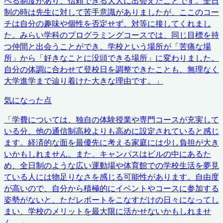
べる制度があり、信頼できる大人に出会えたことです。全日
制の時は先生に対して苦手意識がありましたが、ここのコー
チは自分の趣味や個性を否定せず、対等に接してくれまし
た。みらい学科のプログラミングコースでは、同じ目標を持
つ仲間と出会うことができ、学校という場所が「苦痛な場
所」から「好きなことに没頭できる場所」に変わりました。
自分の体調に合わせて登校日を調整できたことも、無理なく
大学進学まで辿り着けた大きな理由です。
」
気になった点
「
学費については、独自の体験授業や専門コースが充実して
いる分、他の通信制高校よりも高めに設定されていると感じ
ます。経済的な面を最優先に考える家庭には少し負担が大き
いかもしれません。また、キャンパスはビルの中にあるた
め、全日制のような広い運動場や体育館での学校生活を夢見
ている人には物足りなさを感じる可能性があります。自由度
が高いので、自分から積極的にイベントやコースに参加する
姿勢がないと、ただレポートをこなすだけの日々になってし
まい、学校のメリットを最大限に活かせないかもしれませ
ん。
」