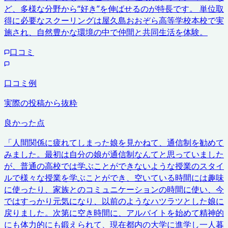
ど、多様な分野から“好き”を伸ばせるのが特長です。 単位取
得に必要なスクーリングは屋久島おおぞら高等学校本校で実
施され、自然豊かな環境の中で仲間と共同生活を体験。
口コミ
口コミ例
実際の投稿から抜粋
良かった点
「
人間関係に疲れてしまった娘を見かねて、通信制を勧めて
みました。最初は自分の娘が通信制なんてと思っていました
が、普通の高校では学ぶことができないような授業のスタイ
ルで様々な授業を学ぶことができ、空いている時間には趣味
に使ったり、家族とのコミュニケーションの時間に使い、今
ではすっかり元気になり、以前のようなハツラツとした娘に
戻りました。次第に空き時間に、アルバイトを始めて精神的
にも体力的にも鍛えられて、現在都内の大学に進学し一人暮