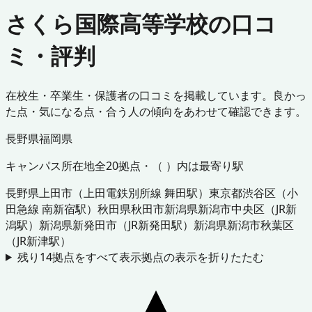
さくら国際高等学校の口コ
ミ・評判
在校生・卒業生・保護者の口コミを掲載しています。良かっ
た点・気になる点・合う人の傾向をあわせて確認できます。
長野県
福岡県
キャンパス所在地
全
20
拠点・（ ）内は最寄り駅
長野県
上田市
（
上田電鉄別所線 舞田駅
）
東京都
渋谷区
（
小
田急線 南新宿駅
）
秋田県
秋田市
新潟県
新潟市中央区
（
JR新
潟駅
）
新潟県
新発田市
（
JR新発田駅
）
新潟県
新潟市秋葉区
（
JR新津駅
）
残り
14
拠点をすべて表示
拠点の表示を折りたたむ