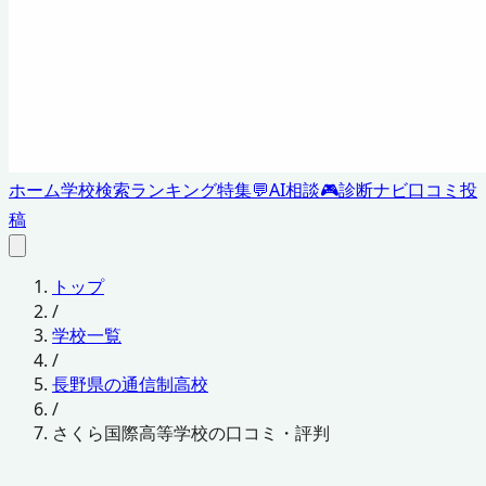
ホーム
学校検索
ランキング
特集
💬
AI相談
🎮
診断ナビ
口コミ投
稿
トップ
/
学校一覧
/
長野県の通信制高校
/
さくら国際高等学校の口コミ・評判