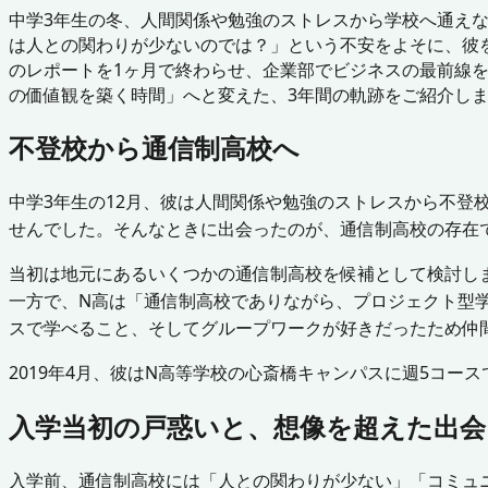
中学3年生の冬、人間関係や勉強のストレスから学校へ通え
は人との関わりが少ないのでは？」という不安をよそに、彼を
のレポートを1ヶ月で終わらせ、企業部でビジネスの最前線
の価値観を築く時間」へと変えた、3年間の軌跡をご紹介し
不登校から通信制高校へ
中学3年生の12月、彼は人間関係や勉強のストレスから不
せんでした。そんなときに出会ったのが、通信制高校の存在
当初は地元にあるいくつかの通信制高校を候補として検討し
一方で、N高は「通信制高校でありながら、プロジェクト型学
スで学べること、そしてグループワークが好きだったため仲
2019年4月、彼はN高等学校の心斎橋キャンパスに週5コー
入学当初の戸惑いと、想像を超えた出会
入学前、通信制高校には「人との関わりが少ない」「コミュ