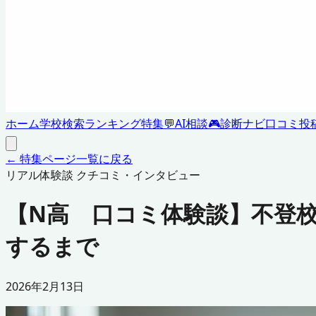
ホーム
学校検索
ランキング
特集
💬
AI相談
🎮
診断ナビ
口コミ投
← 特集ページ一覧に戻る
リアル体験談 クチコミ・インタビュー
【N高 口コミ体験談】不登校
するまで
2026年2月13日