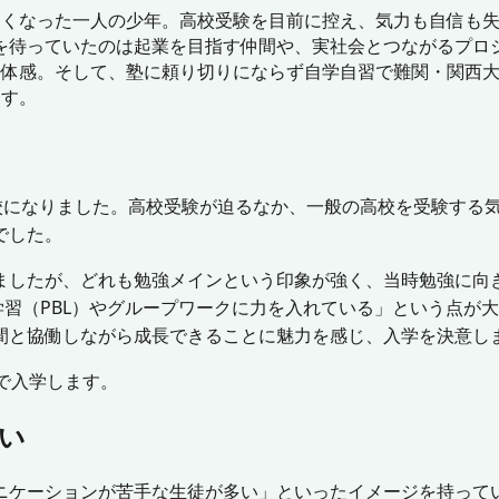
なくなった一人の少年。高校受験を目前に控え、気力も自信も失
待っていたのは起業を目指す仲間や、実社会とつながるプロジ
を体感。そして、塾に頼り切りにならず自学自習で難関・関西大
ます。
登校になりました。高校受験が迫るなか、一般の高校を受験する
でした。
ましたが、どれも勉強メインという印象が強く、当時勉強に向
習（PBL）やグループワークに力を入れている」という点が
間と協働しながら成長できることに魅力を感じ、入学を決意し
スで入学します。
い
ニケーションが苦手な生徒が多い」といったイメージを持ってい