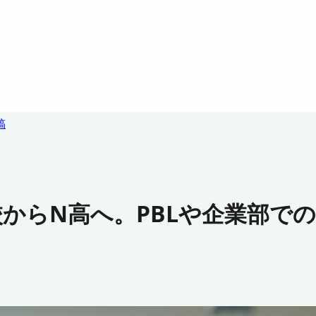
稿
からN高へ。PBLや企業部で