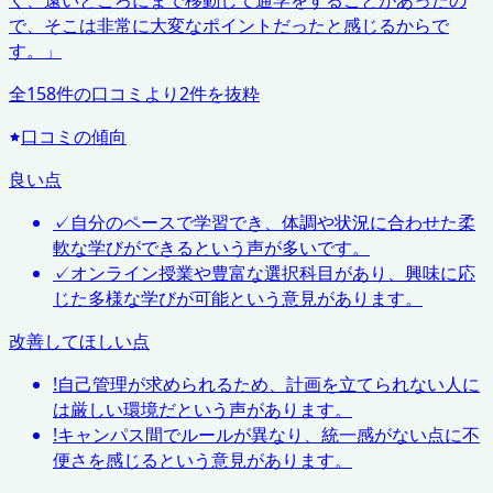
く、遠いところにまで移動して通学をすることがあったの
で、そこは非常に大変なポイントだったと感じるからで
す。
」
全
158
件の口コミより
2
件を抜粋
口コミの傾向
良い点
✓
自分のペースで学習でき、体調や状況に合わせた柔
軟な学びができるという声が多いです。
✓
オンライン授業や豊富な選択科目があり、興味に応
じた多様な学びが可能という意見があります。
改善してほしい点
!
自己管理が求められるため、計画を立てられない人に
は厳しい環境だという声があります。
!
キャンパス間でルールが異なり、統一感がない点に不
便さを感じるという意見があります。