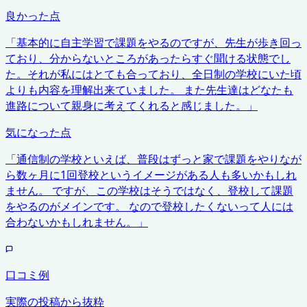
良かった点
「
基本的に自主学習で課題をやるのですが、先生が歩き回っ
ており、分からないところがあったらすぐ聞ける状態でし
た。それが私にはとても合っており、全日制の学校にいた頃
よりも内容を理解出来ていました。 また先生達はどなたも
進路について親身に考えてくれると感じました。
」
気になった点
「
通信制の学校といえば、普段はずっと家で課題をやりなが
ら数ヶ月に1回登校というイメージがある人も多いかもしれ
ません。 ですが、この学校はそうではなく、登校して課題
をやるのがメインです。 なので登校したくないって人には
合わないかもしれません。
」
口コミ例
実際の投稿から抜粋