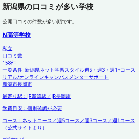
新潟県
の口コミが多い学校
公開口コミの件数が多い順です。
N高等学校
私立
口コミ数
158
件
一覧条件:
新潟県
ネット学習スタイル
週5・週3・週1+コース
リアル/オンラインキャンパス
メンターサポート
新潟市
長岡市
最寄り駅：
JR新潟駅／JR長岡駅
学費目安：
個別確認が必要
コース：
ネットコース／週5コース／週3コース／週1コース
（公式サイトより）