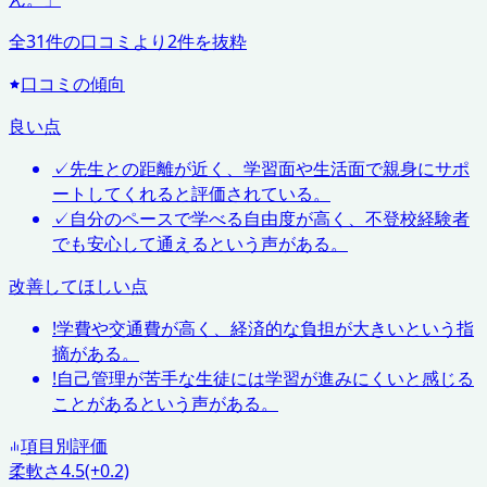
全
31
件の口コミより
2
件を抜粋
口コミの傾向
良い点
✓
先生との距離が近く、学習面や生活面で親身にサポ
ートしてくれると評価されている。
✓
自分のペースで学べる自由度が高く、不登校経験者
でも安心して通えるという声がある。
改善してほしい点
!
学費や交通費が高く、経済的な負担が大きいという指
摘がある。
!
自己管理が苦手な生徒には学習が進みにくいと感じる
ことがあるという声がある。
項目別評価
柔軟さ
4.5
(+0.2)