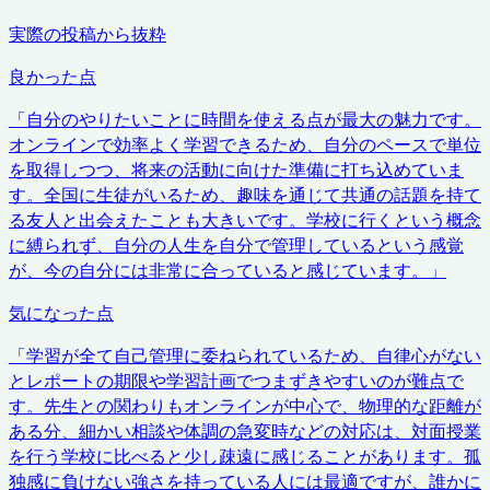
実際の投稿から抜粋
良かった点
「
自分のやりたいことに時間を使える点が最大の魅力です。
オンラインで効率よく学習できるため、自分のペースで単位
を取得しつつ、将来の活動に向けた準備に打ち込めていま
す。全国に生徒がいるため、趣味を通じて共通の話題を持て
る友人と出会えたことも大きいです。学校に行くという概念
に縛られず、自分の人生を自分で管理しているという感覚
が、今の自分には非常に合っていると感じています。
」
気になった点
「
学習が全て自己管理に委ねられているため、自律心がない
とレポートの期限や学習計画でつまずきやすいのが難点で
す。先生との関わりもオンラインが中心で、物理的な距離が
ある分、細かい相談や体調の急変時などの対応は、対面授業
を行う学校に比べると少し疎遠に感じることがあります。孤
独感に負けない強さを持っている人には最適ですが、誰かに