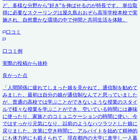
ど、多様な分野から“好き”を伸ばせるのが特長です。 単位取
得に必要なスクーリングは屋久島おおぞら高等学校本校で実
施され、自然豊かな環境の中で仲間と共同生活を体験。
口コミ
口コミ例
実際の投稿から抜粋
良かった点
「
人間関係に疲れてしまった娘を見かねて、通信制を勧めて
みました。最初は自分の娘が通信制なんてと思っていました
が、普通の高校では学ぶことができないような授業のスタイ
ルで様々な授業を学ぶことができ、空いている時間には趣味
に使ったり、家族とのコミュニケーションの時間に使い、今
ではすっかり元気になり、以前のようなハツラツとした娘に
戻りました。次第に空き時間に、アルバイトを始めて精神的
にも体力的にも鍛えられて、現在都内の大学に進学し一人暮