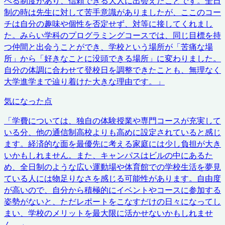
べる制度があり、信頼できる大人に出会えたことです。全日
制の時は先生に対して苦手意識がありましたが、ここのコー
チは自分の趣味や個性を否定せず、対等に接してくれまし
た。みらい学科のプログラミングコースでは、同じ目標を持
つ仲間と出会うことができ、学校という場所が「苦痛な場
所」から「好きなことに没頭できる場所」に変わりました。
自分の体調に合わせて登校日を調整できたことも、無理なく
大学進学まで辿り着けた大きな理由です。
」
気になった点
「
学費については、独自の体験授業や専門コースが充実して
いる分、他の通信制高校よりも高めに設定されていると感じ
ます。経済的な面を最優先に考える家庭には少し負担が大き
いかもしれません。また、キャンパスはビルの中にあるた
め、全日制のような広い運動場や体育館での学校生活を夢見
ている人には物足りなさを感じる可能性があります。自由度
が高いので、自分から積極的にイベントやコースに参加する
姿勢がないと、ただレポートをこなすだけの日々になってし
まい、学校のメリットを最大限に活かせないかもしれませ
ん。
」