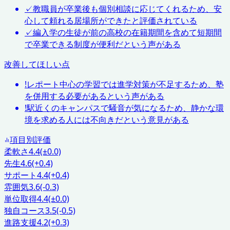
✓
教職員が卒業後も個別相談に応じてくれるため、安
心して頼れる居場所ができたと評価されている
✓
編入学の生徒が前の高校の在籍期間を含めて短期間
で卒業できる制度が便利だという声がある
改善してほしい点
!
レポート中心の学習では進学対策が不足するため、塾
を併用する必要があるという声がある
!
駅近くのキャンパスで騒音が気になるため、静かな環
境を求める人には不向きだという意見がある
項目別評価
柔軟さ
4.4
(±0.0)
先生
4.6
(+0.4)
サポート
4.4
(+0.4)
雰囲気
3.6
(-0.3)
単位取得
4.4
(±0.0)
独自コース
3.5
(-0.5)
進路支援
4.2
(+0.3)