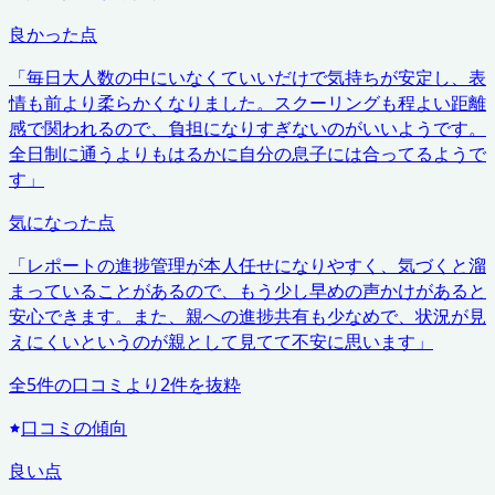
良かった点
「
毎日大人数の中にいなくていいだけで気持ちが安定し、表
情も前より柔らかくなりました。スクーリングも程よい距離
感で関われるので、負担になりすぎないのがいいようです。
全日制に通うよりもはるかに自分の息子には合ってるようで
す
」
気になった点
「
レポートの進捗管理が本人任せになりやすく、気づくと溜
まっていることがあるので、もう少し早めの声かけがあると
安心できます。また、親への進捗共有も少なめで、状況が見
えにくいというのが親として見てて不安に思います
」
全
5
件の口コミより
2
件を抜粋
口コミの傾向
良い点