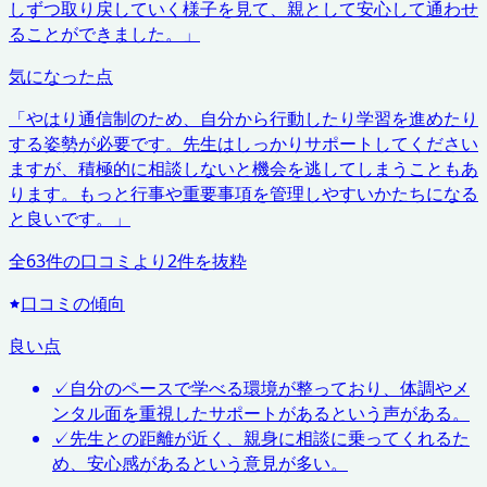
しずつ取り戻していく様子を見て、親として安心して通わせ
ることができました。
」
気になった点
「
やはり通信制のため、自分から行動したり学習を進めたり
する姿勢が必要です。先生はしっかりサポートしてください
ますが、積極的に相談しないと機会を逃してしまうこともあ
ります。もっと行事や重要事項を管理しやすいかたちになる
と良いです。
」
全
63
件の口コミより
2
件を抜粋
口コミの傾向
良い点
✓
自分のペースで学べる環境が整っており、体調やメ
ンタル面を重視したサポートがあるという声がある。
✓
先生との距離が近く、親身に相談に乗ってくれるた
め、安心感があるという意見が多い。