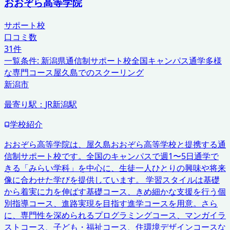
おおぞら高等学院
サポート校
口コミ数
31
件
一覧条件:
新潟県
通信制サポート校
全国キャンパス通学
多様
な専門コース
屋久島でのスクーリング
新潟市
最寄り駅：
JR新潟駅
学校紹介
おおぞら高等学院は、屋久島おおぞら高等学校と提携する通
信制サポート校です。全国のキャンパスで週1〜5日通学で
きる「みらい学科」を中心に、生徒一人ひとりの興味や将来
像に合わせた学びを提供しています。 学習スタイルは基礎
から着実に力を伸ばす基礎コース、きめ細かな支援を行う個
別指導コース、進路実現を目指す進学コースを用意。さら
に、専門性を深められるプログラミングコース、マンガイラ
ストコース、子ども・福祉コース、住環境デザインコースな