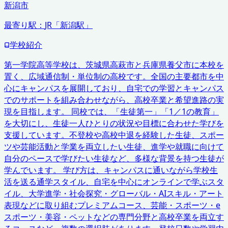
新潟市
最寄り駅：
JR「新潟駅」
学校紹介
第一学院高等学校は、茨城県高萩市と兵庫県養父市に本校を
置く、広域通信制・単位制の高校です。全国の主要都市を中
心にキャンパスを展開しており、自宅での学習とキャンパス
でのサポートを組み合わせながら、高校卒業と希望進路の実
現を目指します。 同校では、「生徒第一」「1／1の教育」
を大切にし、生徒一人ひとりの状況や目標に合わせた学びを
支援しています。不登校や高校中退を経験した生徒、スポー
ツや芸能活動と学業を両立したい生徒、進学や就職に向けて
自分のペースで学びたい生徒など、多様な背景を持つ生徒が
学んでいます。 学び方は、キャンパスに通いながら学校生
活を送る通学スタイル、自宅を中心にオンラインで学ぶスタ
イル、大学進学・社会探究・グローバル・AIスキル・アート
表現などに取り組むプレミアムコース、芸能・スポーツ・e
スポーツ・美容・ペットなどの専門分野と高校卒業を両立す