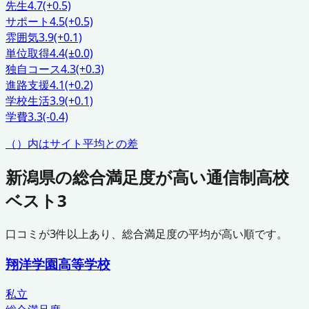
先生
4.7
(+0.5)
サポート
4.5
(+0.5)
雰囲気
3.9
(+0.1)
単位取得
4.4
(±0.0)
独自コース
4.3
(+0.3)
進路支援
4.1
(+0.2)
学校生活
3.9
(+0.1)
学費
3.3
(-0.4)
（）内はサイト平均との差
新潟県
の総合満足度が高い通信制高校
ベスト3
口コミが
3
件以上あり、総合満足度の平均が高い順です。
翔洋学園高等学校
私立