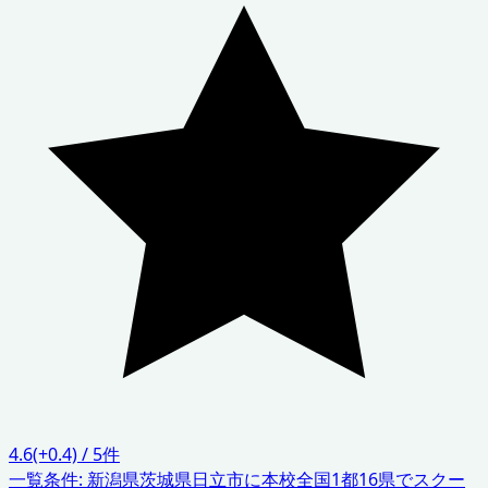
4.6
(+0.4)
/
5
件
一覧条件:
新潟県
茨城県日立市に本校
全国1都16県でスクー