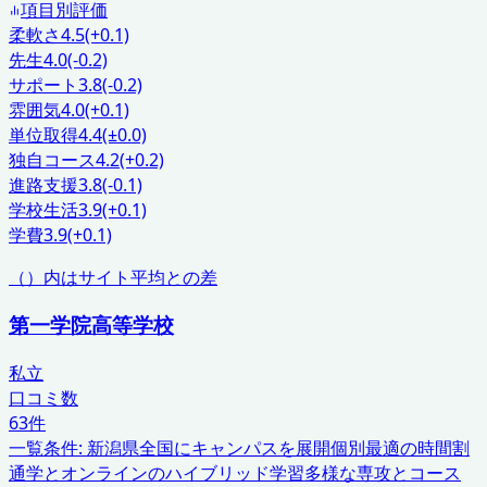
項目別評価
柔軟さ
4.5
(+0.1)
先生
4.0
(-0.2)
サポート
3.8
(-0.2)
雰囲気
4.0
(+0.1)
単位取得
4.4
(±0.0)
独自コース
4.2
(+0.2)
進路支援
3.8
(-0.1)
学校生活
3.9
(+0.1)
学費
3.9
(+0.1)
（）内はサイト平均との差
第一学院高等学校
私立
口コミ数
63
件
一覧条件:
新潟県
全国にキャンパスを展開
個別最適の時間割
通学とオンラインのハイブリッド学習
多様な専攻とコース