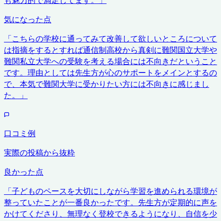
気になった点
「
こちらの学校に通ってみて改善して欲しいところについて
は指摘をするとすれば通信制高校から真剣に難関国立大学や
難関私立大学への受験を考える場合には不向きだということ
です。理由としては先生方が心のサポートをメインとするの
で、本気で難関大学に受かりたい方には不向きに感じまし
た。
」
口コミ例
実際の投稿から抜粋
良かった点
「
子どものペースを大切にしながら学習を進められる環境が
整っていたことが一番良かったです。先生方が定期的に声を
かけてくださり、無理なく登校できるようになり、自信を少