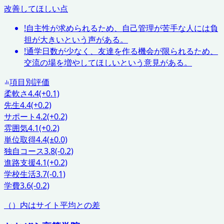
改善してほしい点
!
自主性が求められるため、自己管理が苦手な人には負
担が大きいという声がある。
!
通学日数が少なく、友達を作る機会が限られるため、
交流の場を増やしてほしいという意見がある。
項目別評価
柔軟さ
4.4
(+0.1)
先生
4.4
(+0.2)
サポート
4.2
(+0.2)
雰囲気
4.1
(+0.2)
単位取得
4.4
(±0.0)
独自コース
3.8
(-0.2)
進路支援
4.1
(+0.2)
学校生活
3.7
(-0.1)
学費
3.6
(-0.2)
（）内はサイト平均との差