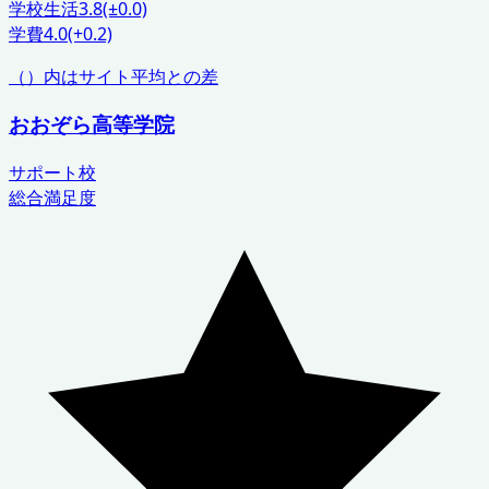
学校生活
3.8
(±0.0)
学費
4.0
(+0.2)
（）内はサイト平均との差
おおぞら高等学院
サポート校
総合満足度