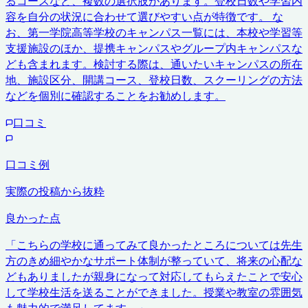
るコースなど、複数の選択肢があります。登校日数や学習内
容を自分の状況に合わせて選びやすい点が特徴です。 な
お、第一学院高等学校のキャンパス一覧には、本校や学習等
支援施設のほか、提携キャンパスやグループ内キャンパスな
ども含まれます。検討する際は、通いたいキャンパスの所在
地、施設区分、開講コース、登校日数、スクーリングの方法
などを個別に確認することをお勧めします。
口コミ
口コミ例
実際の投稿から抜粋
良かった点
「
こちらの学校に通ってみて良かったところについては先生
方のきめ細やかなサポート体制が整っていて、将来の心配な
どもありましたが親身になって対応してもらえたことで安心
して学校生活を送ることができました。授業や教室の雰囲気
も魅力的で満足してます。
」