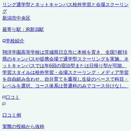
リング
通学型とネットキャンパス
校外学習と会場スクーリン
グ
新潟市中央区
最寄り駅：
JR新潟駅
学校紹介
翔洋学園高等学校は茨城県日立市に本校を置き、全国1都16
県のキャンパスや提携会場で通学型スクーリングを実施、ネ
ットキャンパスでは年6回の宿泊型または日帰り型が可能。
学習スタイルは校外学習・会場スクーリング・メディア学習
を自由組み合わせ、自分育てを重視し生徒のペースで科目・
レベルを選択。コース体系は普通科のみでコース分けなし。
口コミ
口コミ例
実際の投稿から抜粋