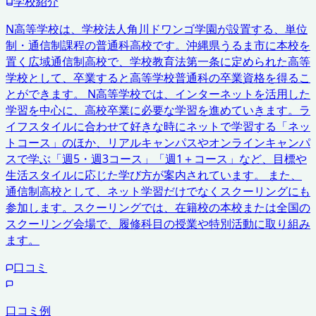
学校紹介
N高等学校は、学校法人角川ドワンゴ学園が設置する、単位
制・通信制課程の普通科高校です。沖縄県うるま市に本校を
置く広域通信制高校で、学校教育法第一条に定められた高等
学校として、卒業すると高等学校普通科の卒業資格を得るこ
とができます。 N高等学校では、インターネットを活用した
学習を中心に、高校卒業に必要な学習を進めていきます。ラ
イフスタイルに合わせて好きな時にネットで学習する「ネッ
トコース」のほか、リアルキャンパスやオンラインキャンパ
スで学ぶ「週5・週3コース」「週1＋コース」など、目標や
生活スタイルに応じた学び方が案内されています。 また、
通信制高校として、ネット学習だけでなくスクーリングにも
参加します。スクーリングでは、在籍校の本校または全国の
スクーリング会場で、履修科目の授業や特別活動に取り組み
ます。
口コミ
口コミ例