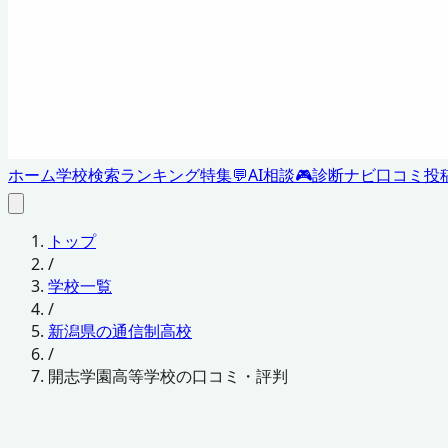
ホーム
学校検索
ランキング
特集
💬
AI相談
🎮
診断ナビ
口コミ投
トップ
/
学校一覧
/
新潟県の通信制高校
/
開志学園高等学校の口コミ・評判