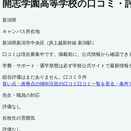
開志学園高等学校の口コミ・
新潟県
キャンパス所在地
新潟県
新潟市中央区
（
JR上越新幹線 新潟駅
）
口コミは現在募集中です。掲載前に、公式情報から確認でき
学費・サポート・通学形態は必ず学校公式サイトで最新情報
総合評価はまだありません。口コミ
0
件
良い点・改善点の傾向
注目の口コミ
口コミ一覧を見る・条件
先生・職員の対応
評価なし
在校生の雰囲気
評価なし