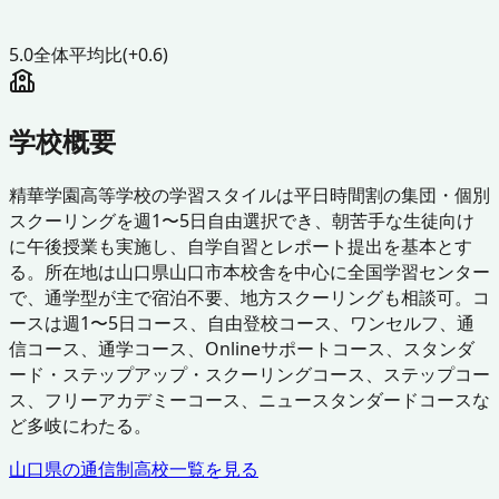
5.0
全体平均比
(+0.6)
学校概要
精華学園高等学校の学習スタイルは平日時間割の集団・個別
スクーリングを週1〜5日自由選択でき、朝苦手な生徒向け
に午後授業も実施し、自学自習とレポート提出を基本とす
る。所在地は山口県山口市本校舎を中心に全国学習センター
で、通学型が主で宿泊不要、地方スクーリングも相談可。コ
ースは週1〜5日コース、自由登校コース、ワンセルフ、通
信コース、通学コース、Onlineサポートコース、スタンダ
ード・ステップアップ・スクーリングコース、ステップコー
ス、フリーアカデミーコース、ニュースタンダードコースな
ど多岐にわたる。
山口県
の通信制高校一覧を見る