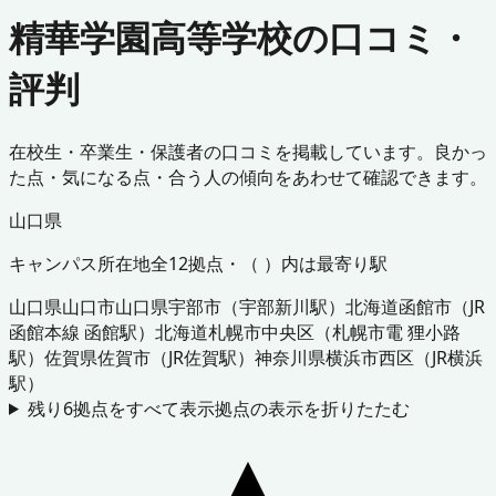
精華学園高等学校の口コミ・
評判
在校生・卒業生・保護者の口コミを掲載しています。良かっ
た点・気になる点・合う人の傾向をあわせて確認できます。
山口県
キャンパス所在地
全
12
拠点・（ ）内は最寄り駅
山口県
山口市
山口県
宇部市
（
宇部新川駅
）
北海道
函館市
（
JR
函館本線 函館駅
）
北海道
札幌市中央区
（
札幌市電 狸小路
駅
）
佐賀県
佐賀市
（
JR佐賀駅
）
神奈川県
横浜市西区
（
JR横浜
駅
）
残り
6
拠点をすべて表示
拠点の表示を折りたたむ