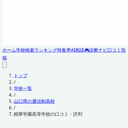
ホーム
学校検索
ランキング
特集
💬
AI相談
🎮
診断ナビ
口コミ投
稿
トップ
/
学校一覧
/
山口県の通信制高校
/
精華学園高等学校の口コミ・評判