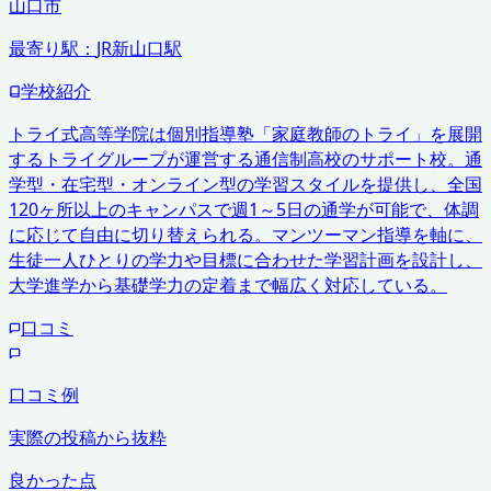
山口市
最寄り駅：
JR新山口駅
学校紹介
トライ式高等学院は個別指導塾「家庭教師のトライ」を展開
するトライグループが運営する通信制高校のサポート校。通
学型・在宅型・オンライン型の学習スタイルを提供し、全国
120ヶ所以上のキャンパスで週1～5日の通学が可能で、体調
に応じて自由に切り替えられる。マンツーマン指導を軸に、
生徒一人ひとりの学力や目標に合わせた学習計画を設計し、
大学進学から基礎学力の定着まで幅広く対応している。
口コミ
口コミ例
実際の投稿から抜粋
良かった点