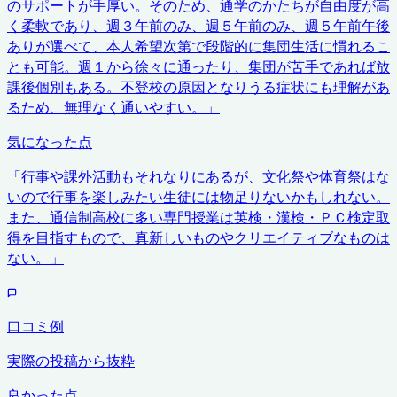
のサポートが手厚い。そのため、通学のかたちが自由度が高
く柔軟であり、週３午前のみ、週５午前のみ、週５午前午後
ありが選べて、本人希望次第で段階的に集団生活に慣れるこ
とも可能。週１から徐々に通ったり、集団が苦手であれば放
課後個別もある。不登校の原因となりうる症状にも理解があ
るため、無理なく通いやすい。
」
気になった点
「
行事や課外活動もそれなりにあるが、文化祭や体育祭はな
いので行事を楽しみたい生徒には物足りないかもしれない。
また、通信制高校に多い専門授業は英検・漢検・ＰＣ検定取
得を目指すもので、真新しいものやクリエイティブなものは
ない。
」
口コミ例
実際の投稿から抜粋
良かった点