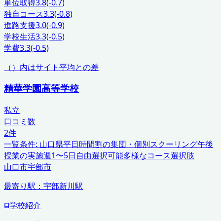
単位取得
3.8
(-0.7)
独自コース
3.3
(-0.8)
進路支援
3.0
(-0.9)
学校生活
3.3
(-0.5)
学費
3.3
(-0.5)
（）内はサイト平均との差
精華学園高等学校
私立
口コミ数
2
件
一覧条件:
山口県
平日時間割の集団・個別スクーリング
午後
授業の実施
週1〜5日自由選択可能
多様なコース選択肢
山口市
宇部市
最寄り駅：
宇部新川駅
学校紹介