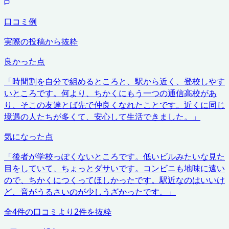
口コミ例
実際の投稿から抜粋
良かった点
「
時間割を自分で組めるところと、駅から近く、登校しやす
いところです。何より、ちかくにもう一つの通信高校があ
り、そこの友達とば先で仲良くなれたことです。近くに同じ
境遇の人たちが多くて、安心して生活できました。
」
気になった点
「
後者が学校っぽくないところです。低いビルみたいな見た
目をしていて、ちょっとダサいです。コンビニも地味に遠い
ので、ちかくにつくってほしかったです。駅近なのはいいけ
ど、音がうるさいのが少しうざかったです。
」
全
4
件の口コミより
2
件を抜粋