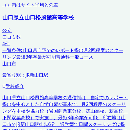
（）内はサイト平均との差
山口県立山口松風館高等学校
公立
口コミ数
4
件
一覧条件:
山口県
自宅でのレポート提出
月2回程度のスクー
リング
最短3年卒業が可能
普通科一般コース
山口市
最寄り駅：
JR新山口駅
学校紹介
山口県立山口松風館高等学校の通信制は、自宅でのレポート
提出を中心とした自学自習が基本で、月2回程度のスクーリ
ングを本校や協力校（岩国商業東分校、徳山高校、萩高校、
下関双葉高校）で実施し、最短3年卒業が可能。所在地は山
口市でJR新山口駅徒歩6分、通学型で日曜スクーリングは提