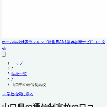
ホーム
学校検索
ランキング
特集
💬
AI相談
🎮
診断ナビ
口コミ投
稿
トップ
/
学校一覧
/
山口県
の通信制高校
← 学校検索に戻る
山口県の通信制高校の口コ