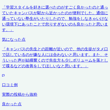
「
学習スタイルを好きに選べたのがすごく良かったのと通っ
ていたキャンパスが駅から近かったのが便利でした。通信に
通っていない塾生がいたりしたので、勉強をしなきゃいけな
い環境下にあったことで怠りすぎないのも良かったと思いま
す。
」
気になった点
「
キャンパスの先生との距離が近いので、他の生徒がタメ口
で話しているのが嫌な人には合わないと思います。また、そ
ういった声が結構響くので先生方も少しボリュームを落とし
て喋るなどの改善をしてほしいなと思います。
」
口コミ例
実際の投稿から抜粋
良かった点