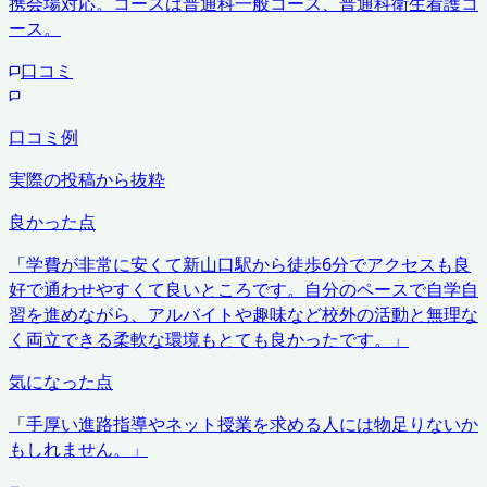
携会場対応。コースは普通科一般コース、普通科衛生看護コ
ース。
口コミ
口コミ例
実際の投稿から抜粋
良かった点
「
学費が非常に安くて新山口駅から徒歩6分でアクセスも良
好で通わせやすくて良いところです。自分のペースで自学自
習を進めながら、アルバイトや趣味など校外の活動と無理な
く両立できる柔軟な環境もとても良かったです。
」
気になった点
「
手厚い進路指導やネット授業を求める人には物足りないか
もしれません。
」