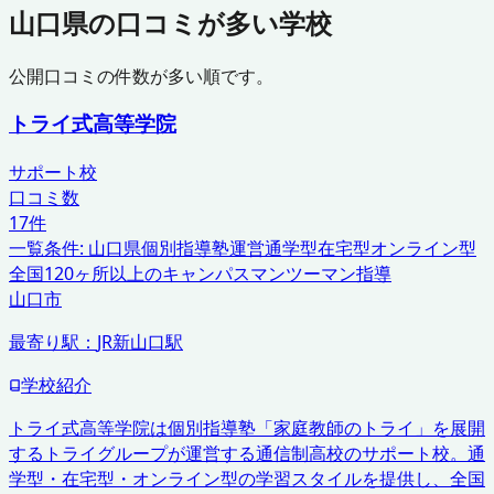
山口県
の口コミが多い学校
公開口コミの件数が多い順です。
トライ式高等学院
サポート校
口コミ数
17
件
一覧条件:
山口県
個別指導塾運営
通学型在宅型オンライン型
全国120ヶ所以上のキャンパス
マンツーマン指導
山口市
最寄り駅：
JR新山口駅
学校紹介
トライ式高等学院は個別指導塾「家庭教師のトライ」を展開
するトライグループが運営する通信制高校のサポート校。通
学型・在宅型・オンライン型の学習スタイルを提供し、全国