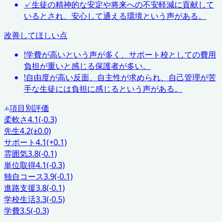
✓
生徒の精神的な安定や将来への不安軽減に貢献して
いるとされ、安心して通える環境という声がある。
改善してほしい点
!
学費が高いという声が多く、サポート校としての費用
負担が重いと感じる保護者が多い。
!
自由度が高い反面、自主性が求められ、自己管理が苦
手な生徒には負担に感じるという声がある。
項目別評価
柔軟さ
4.1
(-0.3)
先生
4.2
(±0.0)
サポート
4.1
(+0.1)
雰囲気
3.8
(-0.1)
単位取得
4.1
(-0.3)
独自コース
3.9
(-0.1)
進路支援
3.8
(-0.1)
学校生活
3.3
(-0.5)
学費
3.5
(-0.3)