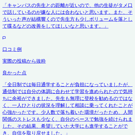
「
キャンパスの先生との距離が近いので、他の生徒がタメ口
で話しているのが嫌な人には合わないと思います。また、そ
ういった声が結構響くので先生方も少しボリュームを落とし
て喋るなどの改善をしてほしいなと思います。
」
口コミ例
実際の投稿から抜粋
良かった点
「
全日制では毎日通学することが負担になっていましたが、
通信制では自分の体調に合わせて学習を進められたので気持
ちに余裕ができました。先生も無理に登校を勧めるのではな
く、一人ひとりの状況を理解して相談に乗ってくれたことが
心強かったです。少人数で落ち着いた環境だったため、人間
関係のストレスも少なく、自分のペースで勉強を続けられま
した。その結果、希望していた大学にも進学することがで
き、自信を取り戻せました。
」