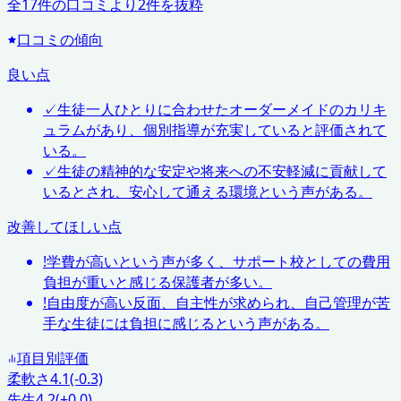
全
17
件の口コミより
2
件を抜粋
口コミの傾向
良い点
✓
生徒一人ひとりに合わせたオーダーメイドのカリキ
ュラムがあり、個別指導が充実していると評価されて
いる。
✓
生徒の精神的な安定や将来への不安軽減に貢献して
いるとされ、安心して通える環境という声がある。
改善してほしい点
!
学費が高いという声が多く、サポート校としての費用
負担が重いと感じる保護者が多い。
!
自由度が高い反面、自主性が求められ、自己管理が苦
手な生徒には負担に感じるという声がある。
項目別評価
柔軟さ
4.1
(-0.3)
先生
4.2
(±0.0)