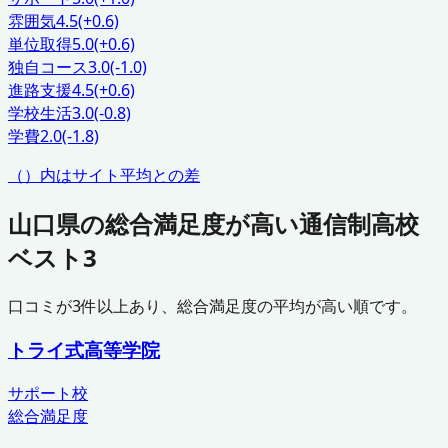
雰囲気
4.5
(+0.6)
単位取得
5.0
(+0.6)
独自コース
3.0
(-1.0)
進路支援
4.5
(+0.6)
学校生活
3.0
(-0.8)
学費
2.0
(-1.8)
（）内はサイト平均との差
山口県
の総合満足度が高い通信制高校
ベスト3
口コミが
3
件以上あり、総合満足度の平均が高い順です。
トライ式高等学院
サポート校
総合満足度