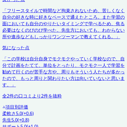
「
フリースタイルで時間など拘束されないため、苦しくなく
自分の好きな時に好きなペースで通えたところ。また学習の
面においても自分のやりたいタイミングで学べるため、焦る
必要はなくのびのび学べた。先生方においても、わからない
所や進歩などもしっかりワンツーマンで教えてくれる。
」
気になった点
「
この学校は自分自身でモクモクやっていく学校なので、自
分で計画をたてて、単位をとったり、モクモク一人で学習を
勧めて行くのが苦手な方や、周りもそういう人たちが多かっ
たので、もっと周りと関わりたい方は向いていないと思いま
す。
」
全
2
件の口コミより
2
件を抜粋
項目別評価
柔軟さ
5.0
(+0.6)
先生
5.0
(+0.8)
サポート
5.0
(+1.0)