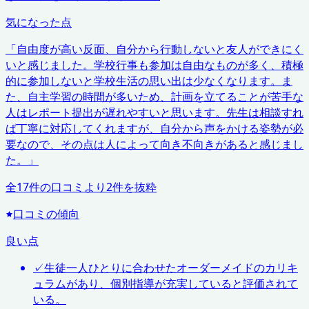
気になった点
「
自由度が高い反面、自分から行動しないと友人ができにく
いと感じました。学校行事も参加は自由なものが多く、積極
的に参加しないと学校生活の思い出は少なくなります。ま
た、自主学習の時間が多いため、計画を立てることが苦手な
人はレポート提出が遅れやすいと思います。先生は相談すれ
ば丁寧に対応してくれますが、自分から声をかける姿勢が必
要なので、その点は人によって向き不向きがあると感じまし
た。
」
全
17
件の口コミより
2
件を抜粋
口コミの傾向
良い点
✓
生徒一人ひとりに合わせたオーダーメイドのカリキ
ュラムがあり、個別指導が充実していると評価されて
いる。