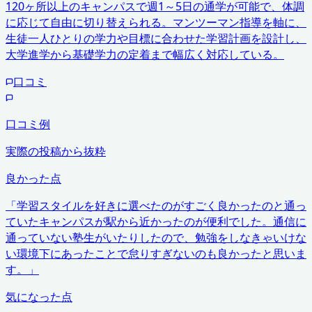
120ヶ所以上のキャンパスで週1～5日の通学が可能で、体調
に応じて自由に切り替えられる。マンツーマン指導を軸に、
生徒一人ひとりの学力や目標に合わせた学習計画を設計し、
大学進学から基礎学力の定着まで幅広く対応している。
口コミ
口コミ例
実際の投稿から抜粋
良かった点
「
学習スタイルを好きに選べたのがすごく良かったのと通っ
ていたキャンパスが駅から近かったのが便利でした。通信に
通っていない塾生がいたりしたので、勉強をしなきゃいけな
い環境下にあったことで怠りすぎないのも良かったと思いま
す。
」
気になった点