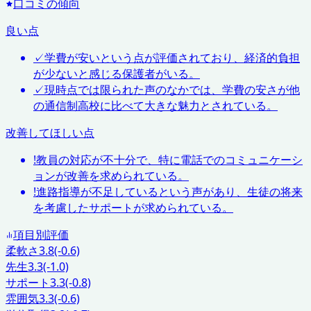
口コミの傾向
良い点
✓
学費が安いという点が評価されており、経済的負担
が少ないと感じる保護者がいる。
✓
現時点では限られた声のなかでは、学費の安さが他
の通信制高校に比べて大きな魅力とされている。
改善してほしい点
!
教員の対応が不十分で、特に電話でのコミュニケーシ
ョンが改善を求められている。
!
進路指導が不足しているという声があり、生徒の将来
を考慮したサポートが求められている。
項目別評価
柔軟さ
3.8
(-0.6)
先生
3.3
(-1.0)
サポート
3.3
(-0.8)
雰囲気
3.3
(-0.6)