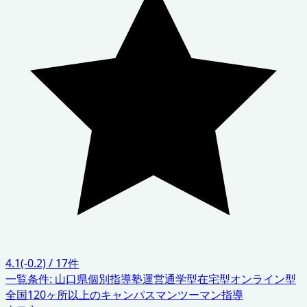
4.1
(-0.2)
/
17
件
一覧条件:
山口県
個別指導塾運営
通学型在宅型オンライン型
全国120ヶ所以上のキャンパス
マンツーマン指導