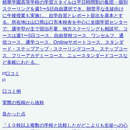
精華学園高等学校の学習スタイルは平日時間割の集団・個別
スクーリングを週1〜5日自由選択でき、朝苦手な生徒向け
に午後授業も実施し、自学自習とレポート提出を基本とす
る。所在地は山口県山口市本校舎を中心に全国学習センター
で、通学型が主で宿泊不要、地方スクーリングも相談可。コ
ースは週1〜5日コース、自由登校コース、ワンセルフ、通
信コース、通学コース、Onlineサポートコース、スタンダ
ード・ステップアップ・スクーリングコース、ステップコー
ス、フリーアカデミーコース、ニュースタンダードコースな
ど多岐にわたる。
口コミ
口コミ例
実際の投稿から抜粋
良かった点
「
１０校以上複数の学校と比較したがどこよりも生徒への心