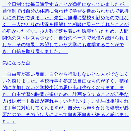
「
全日制では毎日通学することが負担になっていましたが、
通信制では自分の体調に合わせて学習を進められたので気持
ちに余裕ができました。先生も無理に登校を勧めるのではな
く、一人ひとりの状況を理解して相談に乗ってくれたことが
心強かったです。少人数で落ち着いた環境だったため、人間
関係のストレスも少なく、自分のペースで勉強を続けられま
した。その結果、希望していた大学にも進学することがで
き、自信を取り戻せました。
」
気になった点
「
自由度が高い反面、自分から行動しないと友人ができにく
いと感じました。学校行事も参加は自由なものが多く、積極
的に参加しないと学校生活の思い出は少なくなります。ま
た、自主学習の時間が多いため、計画を立てることが苦手な
人はレポート提出が遅れやすいと思います。先生は相談すれ
ば丁寧に対応してくれますが、自分から声をかける姿勢が必
要なので、その点は人によって向き不向きがあると感じまし
た。
」