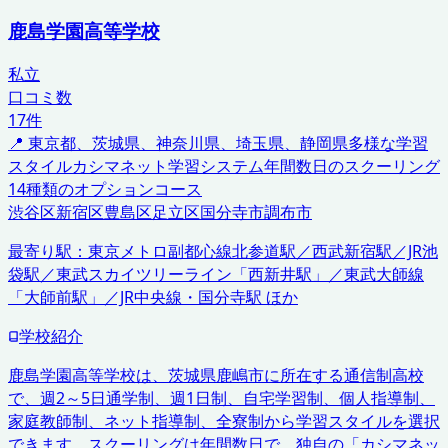
鹿島学園高等学校
私立
口コミ数
17
件
📍
東京都、茨城県、神奈川県、埼玉県、静岡県
多様な学習
スタイル
カシマネット学習システム
年間数日のスクーリング
14種類のオプションコース
渋谷区
新宿区
豊島区
足立区
国分寺市
調布市
最寄り駅：
東京メトロ副都心線北参道駅／西武新宿駅／JR池
袋駅／東武スカイツリーライン「西新井駅」／東武大師線
「大師前駅」／JR中央線・国分寺駅 ほか
学校紹介
鹿島学園高等学校は、茨城県鹿嶋市に所在する通信制高校
で、週2～5日通学制、週1日制、自宅学習制、個人指導制、
家庭教師制、ネット指導制、全寮制から学習スタイルを選択
できます。スクーリングは年間数日で、独自の「カシマネッ