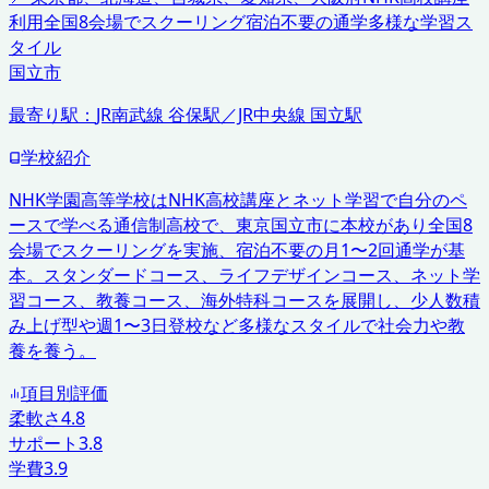
利用
全国8会場でスクーリング
宿泊不要の通学
多様な学習ス
タイル
国立市
最寄り駅：
JR南武線 谷保駅／JR中央線 国立駅
学校紹介
NHK学園高等学校はNHK高校講座とネット学習で自分のペ
ースで学べる通信制高校で、東京国立市に本校があり全国8
会場でスクーリングを実施、宿泊不要の月1〜2回通学が基
本。スタンダードコース、ライフデザインコース、ネット学
習コース、教養コース、海外特科コースを展開し、少人数積
み上げ型や週1〜3日登校など多様なスタイルで社会力や教
養を養う。
項目別評価
柔軟さ
4.8
サポート
3.8
学費
3.9