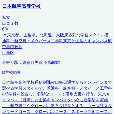
日本航空高等学校
私立
口コミ数
6
件
📍
東京都、山梨県、北海道、大阪府
多彩な学習スタイル
普
通科・航空科・メタバース工学科
東京と山梨のキャンパス
航
空専門教育
目黒区
最寄り駅：
東急目黒線 不動前駅
学校紹介
日本航空高等学校通信制課程は毎日通学からオンラインまで
選べる学習スタイルで、普通科・航空科・メタバース工学科
の3学科を設置し、多彩なコースで個別支援を行う。東京キ
ャンパス（目黒）と山梨キャンパスを中心に通学型を実施
し、航空専門やグローバル教育を特長とする。コースはスタ
ンダードコース、グローバルコース、スポーツ芸術コース。