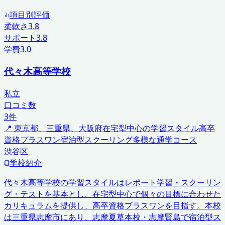
項目別評価
柔軟さ
3.8
サポート
3.8
学費
3.0
代々木高等学校
私立
口コミ数
3
件
📍
東京都、三重県、大阪府
在宅型中心の学習スタイル
高卒
資格プラスワン
宿泊型スクーリング
多様な通学コース
渋谷区
学校紹介
代々木高等学校の学習スタイルはレポート学習・スクーリン
グ・テストを基本とし、在宅型中心で個々の目標に合わせた
カリキュラムを提供し、高卒資格プラスワンを目指す。本校
は三重県志摩市にあり、志摩夏草本校・志摩賢島で宿泊型ス