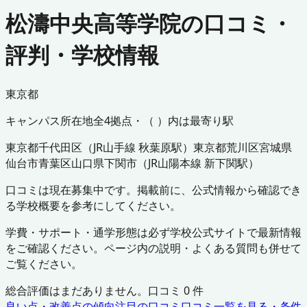
松濤中央高等学院の口コミ・
評判・学校情報
東京都
キャンパス所在地
全
4
拠点・（ ）内は最寄り駅
東京都
千代田区
（
JR山手線 秋葉原駅
）
東京都
荒川区
宮城県
仙台市青葉区
山口県
下関市
（
JR山陽本線 新下関駅
）
口コミは現在募集中です。掲載前に、公式情報から確認でき
る学校概要を参考にしてください。
学費・サポート・通学形態は必ず学校公式サイトで最新情報
をご確認ください。ページ内の説明・よくある質問も併せて
ご覧ください。
総合評価はまだありません。口コミ
0
件
良い点・改善点の傾向
注目の口コミ
口コミ一覧を見る・条件