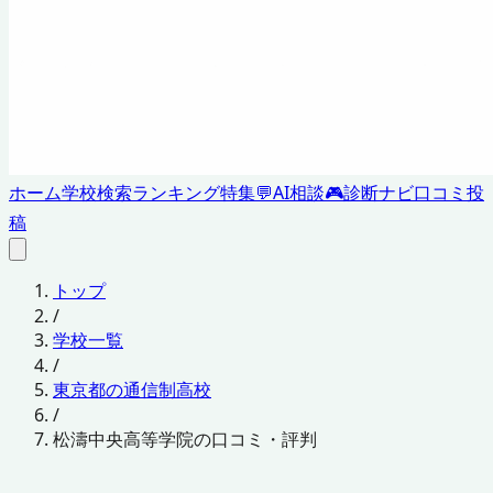
ホーム
学校検索
ランキング
特集
💬
AI相談
🎮
診断ナビ
口コミ投
稿
トップ
/
学校一覧
/
東京都の通信制高校
/
松濤中央高等学院の口コミ・評判