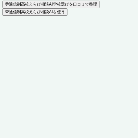
💬
通信制高校えらび相談AI
学校選びを口コミで整理
💬
通信制高校えらび相談AIを使う