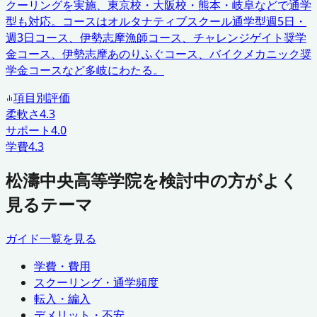
クーリングを実施、東京校・大阪校・熊本・岐阜などで通学
型も対応。コースはオルタナティブスクール通学型週5日・
週3日コース、伊勢志摩漁師コース、チャレンジゲイト奨学
金コース、伊勢志摩あのりふぐコース、バイクメカニック奨
学金コースなど多岐にわたる。
項目別評価
柔軟さ
4.3
サポート
4.0
学費
4.3
松濤中央高等学院を検討中の方がよく
見るテーマ
ガイド一覧を見る
学費・費用
スクーリング・通学頻度
転入・編入
デメリット・不安