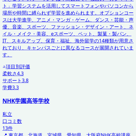
ト」学習システムを活用してスマートフォンやパソコンから
場所や時間に縛られず学習を進められます。オプションコー
スは大学進学、アニメ・マンガ・ゲーム、ダンス・芸能・声
優、音楽、スポーツ、ファッション・デザイン・アート、ネ
イル・メイク・美容、eスポーツ、ペット、製菓・製パン、
IT、スキルアップ、保育・福祉、海外留学の14種類が用意さ
れており、キャンパスごとに異なるコースが展開されていま
す。
項目別評価
柔軟さ
4.3
サポート
3.8
学費
3.3
NHK学園高等学校
私立
口コミ数
13
件
📍
東京都、北海道、宮城県、愛知県、大阪府
NHK高校講座