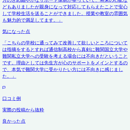
どもありましたが親身になって対応してもらえたことで安心
して学校生活を送ることができました。授業や教室の雰囲気
も魅力的で満足してます。
」
気になった点
「
こちらの学校に通ってみて改善して欲しいところについて
は指摘をするとすれば通信制高校から真剣に難関国立大学や
難関私立大学への受験を考える場合には不向きだということ
です。理由としては先生方が心のサポートをメインとするの
で、本気で難関大学に受かりたい方には不向きに感じまし
た。
」
口コミ例
実際の投稿から抜粋
良かった点