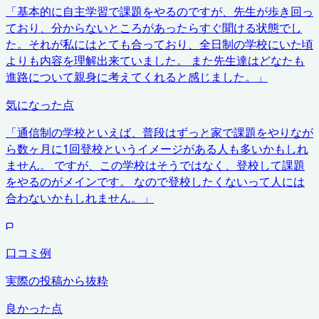
「
基本的に自主学習で課題をやるのですが、先生が歩き回っ
ており、分からないところがあったらすぐ聞ける状態でし
た。それが私にはとても合っており、全日制の学校にいた頃
よりも内容を理解出来ていました。 また先生達はどなたも
進路について親身に考えてくれると感じました。
」
気になった点
「
通信制の学校といえば、普段はずっと家で課題をやりなが
ら数ヶ月に1回登校というイメージがある人も多いかもしれ
ません。 ですが、この学校はそうではなく、登校して課題
をやるのがメインです。 なので登校したくないって人には
合わないかもしれません。
」
口コミ例
実際の投稿から抜粋
良かった点