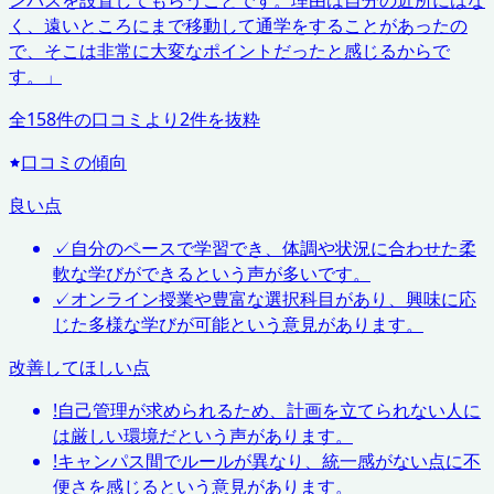
ンパスを設置してもらうことです。理由は自分の近所にはな
く、遠いところにまで移動して通学をすることがあったの
で、そこは非常に大変なポイントだったと感じるからで
す。
」
全
158
件の口コミより
2
件を抜粋
口コミの傾向
良い点
✓
自分のペースで学習でき、体調や状況に合わせた柔
軟な学びができるという声が多いです。
✓
オンライン授業や豊富な選択科目があり、興味に応
じた多様な学びが可能という意見があります。
改善してほしい点
!
自己管理が求められるため、計画を立てられない人に
は厳しい環境だという声があります。
!
キャンパス間でルールが異なり、統一感がない点に不
便さを感じるという意見があります。