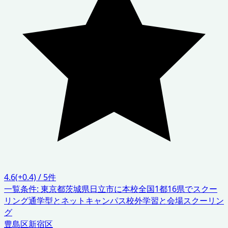
4.6
(+0.4)
/
5
件
一覧条件:
東京都
茨城県日立市に本校
全国1都16県でスクー
リング
通学型とネットキャンパス
校外学習と会場スクーリン
グ
豊島区
新宿区