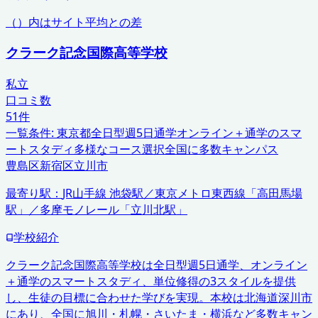
（）内はサイト平均との差
クラーク記念国際高等学校
私立
口コミ数
51
件
一覧条件:
東京都
全日型週5日通学
オンライン＋通学のスマ
ートスタディ
多様なコース選択
全国に多数キャンパス
豊島区
新宿区
立川市
最寄り駅：
JR山手線 池袋駅／東京メトロ東西線「高田馬場
駅」／多摩モノレール「立川北駅」
学校紹介
クラーク記念国際高等学校は全日型週5日通学、オンライン
＋通学のスマートスタディ、単位修得の3スタイルを提供
し、生徒の目標に合わせた学びを実現。本校は北海道深川市
にあり、全国に旭川・札幌・さいたま・横浜など多数キャン