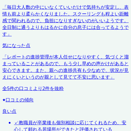
「
毎日大人数の中にいなくていいだけで気持ちが安定し、表
情も前より柔らかくなりました。スクーリングも程よい距離
感で関われるので、負担になりすぎないのがいいようです。
全日制に通うよりもはるかに自分の息子には合ってるようで
す
」
気になった点
「
レポートの進捗管理が本人任せになりやすく、気づくと溜
まっていることがあるので、もう少し早めの声かけがあると
安心できます。また、親への進捗共有も少なめで、状況が見
えにくいというのが親として見てて不安に思います
」
全
5
件の口コミより
2
件を抜粋
口コミの傾向
良い点
✓
教職員が卒業後も個別相談に応じてくれるため、安
心して頼れる居場所ができたと評価されている