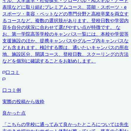
イル、大学進学・社会探究・グローバル・AIスキル・アート
表現などに取り組むプレミアムコース、芸能・スポーツ・e
スポーツ・美容・ペットなどの専門分野と高校卒業を両立す
るコースなど、複数の選択肢があります。登校日数や学習内
容を自分の状況に合わせて選びやすい点が特徴です。 な
お、第一学院高等学校のキャンパス一覧には、本校や学習等
支援施設のほか、提携キャンパスやグループ内キャンパスな
ども含まれます。検討する際は、通いたいキャンパスの所在
地、施設区分、開講コース、登校日数、スクーリングの方法
などを個別に確認することをお勧めします。
口コミ
口コミ例
実際の投稿から抜粋
良かった点
「
こちらの学校に通ってみて良かったところについては先生
方のきめ細やかなサポート体制が整っていて、将来の心配な