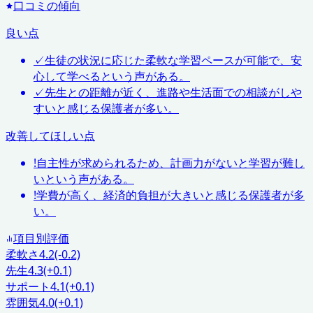
口コミの傾向
良い点
✓
生徒の状況に応じた柔軟な学習ペースが可能で、安
心して学べるという声がある。
✓
先生との距離が近く、進路や生活面での相談がしや
すいと感じる保護者が多い。
改善してほしい点
!
自主性が求められるため、計画力がないと学習が難し
いという声がある。
!
学費が高く、経済的負担が大きいと感じる保護者が多
い。
項目別評価
柔軟さ
4.2
(-0.2)
先生
4.3
(+0.1)
サポート
4.1
(+0.1)
雰囲気
4.0
(+0.1)