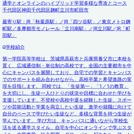
通学とオンラインのハイブリッド学習
多様な専攻とコース
千代田区神田
千代田区麹町
立川市
町田市
最寄り駅：
JR「秋葉原駅」／JR「四ツ谷駅」／東京メトロ麹
町駅／多摩都市モノレール「立川南駅」／JR立川駅／JR「町
田駅」
学校紹介
第一学院高等学校は、茨城県高萩市と兵庫県養父市に本校を
置く、広域通信制・単位制の高校です。全国の主要都市を中
心にキャンパスを展開しており、自宅での学習とキャンパス
でのサポートを組み合わせながら、高校卒業と希望進路の実
現を目指します。 同校では、「生徒第一」「1／1の教育」
を大切にし、生徒一人ひとりの状況や目標に合わせた学びを
支援しています。不登校や高校中退を経験した生徒、スポー
ツや芸能活動と学業を両立したい生徒、進学や就職に向けて
自分のペースで学びたい生徒など、多様な背景を持つ生徒が
学んでいます。 学び方は、キャンパスに通いながら学校生
活を送る通学スタイル、自宅を中心にオンラインで学ぶスタ