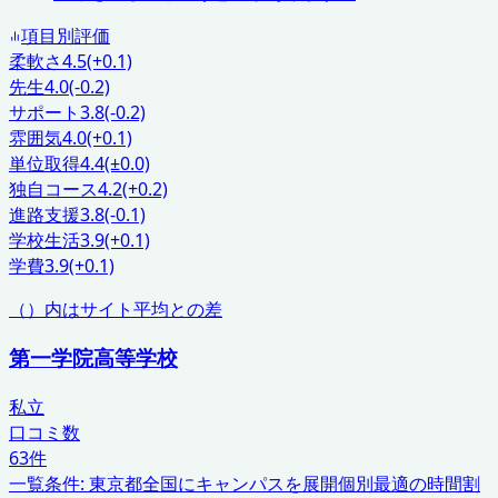
項目別評価
柔軟さ
4.5
(+0.1)
先生
4.0
(-0.2)
サポート
3.8
(-0.2)
雰囲気
4.0
(+0.1)
単位取得
4.4
(±0.0)
独自コース
4.2
(+0.2)
進路支援
3.8
(-0.1)
学校生活
3.9
(+0.1)
学費
3.9
(+0.1)
（）内はサイト平均との差
第一学院高等学校
私立
口コミ数
63
件
一覧条件:
東京都
全国にキャンパスを展開
個別最適の時間割