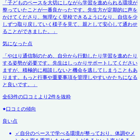
「
子どものペースを大切にしながら学習を進められる環境が
整っていたことが一番良かったです。先生方が定期的に声を
かけてくださり、無理なく登校できるようになり、自信を少
しずつ取り戻していく様子を見て、親として安心して通わせ
ることができました。
」
気になった点
「
やはり通信制のため、自分から行動したり学習を進めたり
する姿勢が必要です。先生はしっかりサポートしてください
ますが、積極的に相談しないと機会を逃してしまうこともあ
ります。もっと行事や重要事項を管理しやすいかたちになる
と良いです。
」
全
63
件の口コミより
2
件を抜粋
口コミの傾向
良い点
✓
自分のペースで学べる環境が整っており、体調やメ