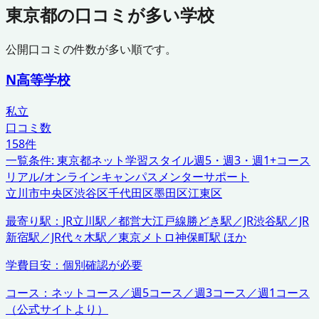
東京都
の口コミが多い学校
公開口コミの件数が多い順です。
N高等学校
私立
口コミ数
158
件
一覧条件:
東京都
ネット学習スタイル
週5・週3・週1+コース
リアル/オンラインキャンパス
メンターサポート
立川市
中央区
渋谷区
千代田区
墨田区
江東区
最寄り駅：
JR立川駅／都営大江戸線勝どき駅／JR渋谷駅／JR
新宿駅／JR代々木駅／東京メトロ神保町駅 ほか
学費目安：
個別確認が必要
コース：
ネットコース／週5コース／週3コース／週1コース
（公式サイトより）