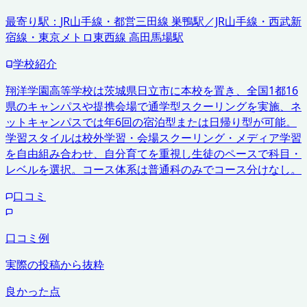
最寄り駅：
JR山手線・都営三田線 巣鴨駅／JR山手線・西武新
宿線・東京メトロ東西線 高田馬場駅
学校紹介
翔洋学園高等学校は茨城県日立市に本校を置き、全国1都16
県のキャンパスや提携会場で通学型スクーリングを実施、ネ
ットキャンパスでは年6回の宿泊型または日帰り型が可能。
学習スタイルは校外学習・会場スクーリング・メディア学習
を自由組み合わせ、自分育てを重視し生徒のペースで科目・
レベルを選択。コース体系は普通科のみでコース分けなし。
口コミ
口コミ例
実際の投稿から抜粋
良かった点