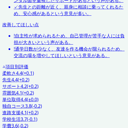
ンタル面を重視したサポートがあるという声がある。
✓
先生との距離が近く、親身に相談に乗ってくれるた
め、安心感があるという意見が多い。
改善してほしい点
!
自主性が求められるため、自己管理が苦手な人には負
担が大きいという声がある。
!
通学日数が少なく、友達を作る機会が限られるため、
交流の場を増やしてほしいという意見がある。
項目別評価
柔軟さ
4.4
(+0.1)
先生
4.4
(+0.2)
サポート
4.2
(+0.2)
雰囲気
4.1
(+0.2)
単位取得
4.4
(±0.0)
独自コース
3.8
(-0.2)
進路支援
4.1
(+0.2)
学校生活
3.7
(-0.1)
学費
3.6
(-0.2)