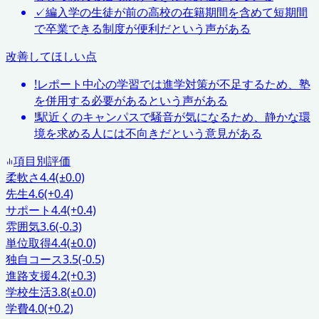
✓
編入学の生徒が前の高校の在籍期間を含めて短期間
で卒業できる制度が便利だという声がある
改善してほしい点
!
レポート中心の学習では進学対策が不足するため、塾
を併用する必要があるという声がある
!
駅近くのキャンパスで騒音が気になるため、静かな環
境を求める人には不向きだという意見がある
項目別評価
柔軟さ
4.4
(±0.0)
先生
4.6
(+0.4)
サポート
4.4
(+0.4)
雰囲気
3.6
(-0.3)
単位取得
4.4
(±0.0)
独自コース
3.5
(-0.5)
進路支援
4.2
(+0.3)
学校生活
3.8
(±0.0)
学費
4.0
(+0.2)