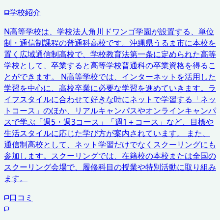
学校紹介
N高等学校は、学校法人角川ドワンゴ学園が設置する、単位
制・通信制課程の普通科高校です。沖縄県うるま市に本校を
置く広域通信制高校で、学校教育法第一条に定められた高等
学校として、卒業すると高等学校普通科の卒業資格を得るこ
とができます。 N高等学校では、インターネットを活用した
学習を中心に、高校卒業に必要な学習を進めていきます。ラ
イフスタイルに合わせて好きな時にネットで学習する「ネッ
トコース」のほか、リアルキャンパスやオンラインキャンパ
スで学ぶ「週5・週3コース」「週1＋コース」など、目標や
生活スタイルに応じた学び方が案内されています。 また、
通信制高校として、ネット学習だけでなくスクーリングにも
参加します。スクーリングでは、在籍校の本校または全国の
スクーリング会場で、履修科目の授業や特別活動に取り組み
ます。
口コミ