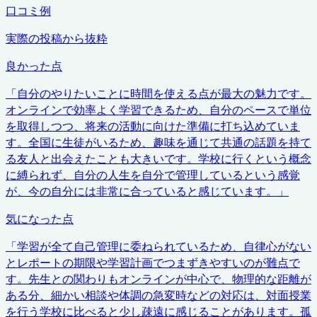
口コミ例
実際の投稿から抜粋
良かった点
「
自分のやりたいことに時間を使える点が最大の魅力です。
オンラインで効率よく学習できるため、自分のペースで単位
を取得しつつ、将来の活動に向けた準備に打ち込めていま
す。全国に生徒がいるため、趣味を通じて共通の話題を持て
る友人と出会えたことも大きいです。学校に行くという概念
に縛られず、自分の人生を自分で管理しているという感覚
が、今の自分には非常に合っていると感じています。
」
気になった点
「
学習が全て自己管理に委ねられているため、自律心がない
とレポートの期限や学習計画でつまずきやすいのが難点で
す。先生との関わりもオンラインが中心で、物理的な距離が
ある分、細かい相談や体調の急変時などの対応は、対面授業
を行う学校に比べると少し疎遠に感じることがあります。孤