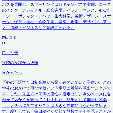
パスを展開し、スクーリングは各キャンパスで実施。コース
はインターナショナル、総合進学、パフォーマンス、eスポ
ーツ、ロボティクス、ペット生命科学、美術デザイン、スポ
ーツ、保育・福祉、食物栄養、基礎、進学、デザイン・アニ
メ、情報・ビジネスなど多岐にわたる。
口コミ
口コミ例
実際の投稿から抜粋
良かった点
「
心の不調で全日制高校から足が遠のいていた子供が、この
学校のおかげで再び学校という場所に希望を見出すことがで
きました。先生方は子供の個性を否定せず、今のペースに合
わせて温かく見守ってくれました。結果として無事に卒業
し、大学へ進学できたことは大きな自信につながっていま
す。親としても、毎日穏やかな顔で登校する姿を見ることが