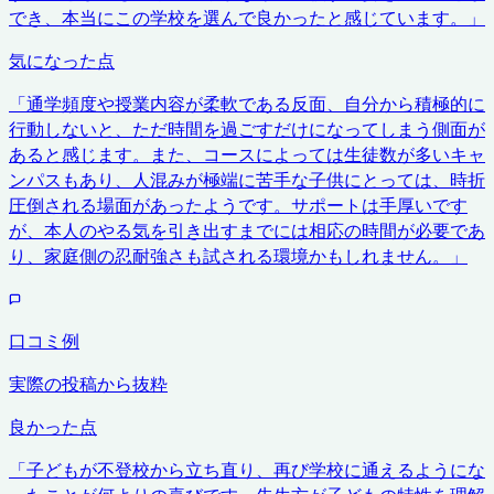
でき、本当にこの学校を選んで良かったと感じています。
」
気になった点
「
通学頻度や授業内容が柔軟である反面、自分から積極的に
行動しないと、ただ時間を過ごすだけになってしまう側面が
あると感じます。また、コースによっては生徒数が多いキャ
ンパスもあり、人混みが極端に苦手な子供にとっては、時折
圧倒される場面があったようです。サポートは手厚いです
が、本人のやる気を引き出すまでには相応の時間が必要であ
り、家庭側の忍耐強さも試される環境かもしれません。
」
口コミ例
実際の投稿から抜粋
良かった点
「
子どもが不登校から立ち直り、再び学校に通えるようにな