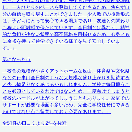
ったことが何よりの喜びです。先生方が子どもの特性を理解
し、一人ひとりのペースを尊重してくださるため、焦らず自
分の自信を取り戻すことができました。少人数での授業形式
は、子どもにとって安心できる場所であり、友達との関わり
も程よい距離感で保たれています。全日制とは異なり、精神
的な負担が少ない状態で高卒資格を目指せるため、心身とも
に余裕を持って通学できている様子を見て安心していま
す。
」
気になった点
「
校舎の規模が小さくアットホームな反面、体育祭や文化祭
などの行事は全日制のような大規模な盛り上がりを期待する
と少し物足りなく感じるかもしれません。学校に毎日通うこ
とを必須としているわけではないため、一度怠けてしまうと
登校のハードルが上がってしまうこともあります。家庭での
サポートが必要な場面も多いため、完全に学校任せにできる
わけではない点も留意しておく必要があります。
」
全
51
件の口コミより
2
件を抜粋