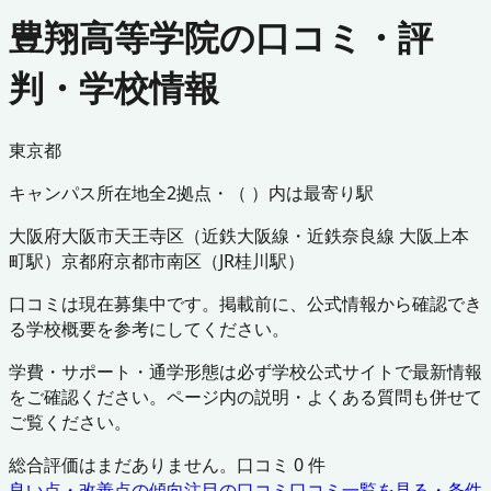
豊翔高等学院の口コミ・評
判・学校情報
東京都
キャンパス所在地
全
2
拠点・（ ）内は最寄り駅
大阪府
大阪市天王寺区
（
近鉄大阪線・近鉄奈良線 大阪上本
町駅
）
京都府
京都市南区
（
JR桂川駅
）
口コミは現在募集中です。掲載前に、公式情報から確認でき
る学校概要を参考にしてください。
学費・サポート・通学形態は必ず学校公式サイトで最新情報
をご確認ください。ページ内の説明・よくある質問も併せて
ご覧ください。
総合評価はまだありません。口コミ
0
件
良い点・改善点の傾向
注目の口コミ
口コミ一覧を見る・条件