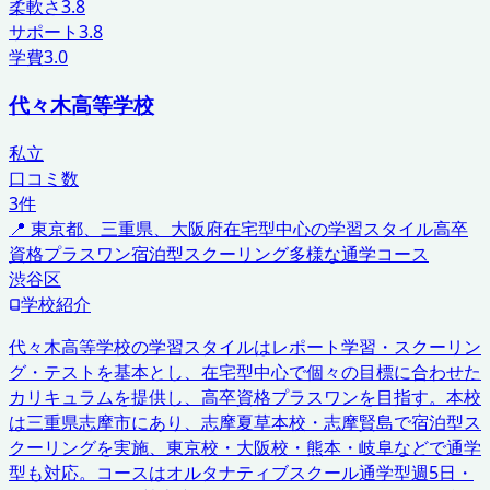
柔軟さ
3.8
サポート
3.8
学費
3.0
代々木高等学校
私立
口コミ数
3
件
📍
東京都、三重県、大阪府
在宅型中心の学習スタイル
高卒
資格プラスワン
宿泊型スクーリング
多様な通学コース
渋谷区
学校紹介
代々木高等学校の学習スタイルはレポート学習・スクーリン
グ・テストを基本とし、在宅型中心で個々の目標に合わせた
カリキュラムを提供し、高卒資格プラスワンを目指す。本校
は三重県志摩市にあり、志摩夏草本校・志摩賢島で宿泊型ス
クーリングを実施、東京校・大阪校・熊本・岐阜などで通学
型も対応。コースはオルタナティブスクール通学型週5日・