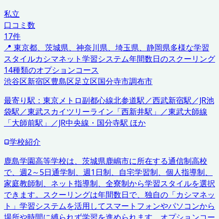
私立
口コミ数
17
件
📍
東京都、茨城県、神奈川県、埼玉県、静岡県
多様な学習
スタイル
カシマネット学習システム
年間数日のスクーリング
14種類のオプションコース
渋谷区
新宿区
豊島区
足立区
国分寺市
調布市
最寄り駅：
東京メトロ副都心線北参道駅／西武新宿駅／JR池
袋駅／東武スカイツリーライン「西新井駅」／東武大師線
「大師前駅」／JR中央線・国分寺駅 ほか
学校紹介
鹿島学園高等学校は、茨城県鹿嶋市に所在する通信制高校
で、週2～5日通学制、週1日制、自宅学習制、個人指導制、
家庭教師制、ネット指導制、全寮制から学習スタイルを選択
できます。スクーリングは年間数日で、独自の「カシマネッ
ト」学習システムを活用してスマートフォンやパソコンから
場所や時間に縛られず学習を進められます。オプションコー