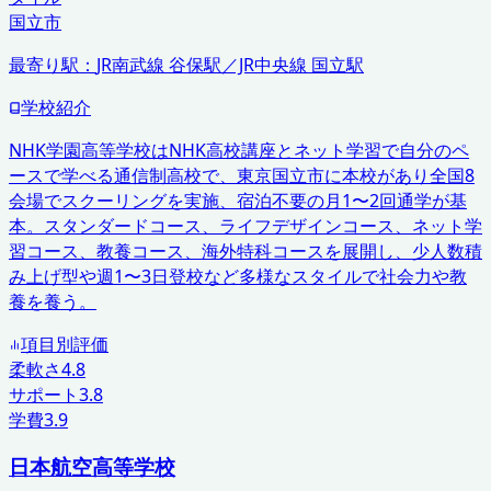
国立市
最寄り駅：
JR南武線 谷保駅／JR中央線 国立駅
学校紹介
NHK学園高等学校はNHK高校講座とネット学習で自分のペ
ースで学べる通信制高校で、東京国立市に本校があり全国8
会場でスクーリングを実施、宿泊不要の月1〜2回通学が基
本。スタンダードコース、ライフデザインコース、ネット学
習コース、教養コース、海外特科コースを展開し、少人数積
み上げ型や週1〜3日登校など多様なスタイルで社会力や教
養を養う。
項目別評価
柔軟さ
4.8
サポート
3.8
学費
3.9
日本航空高等学校