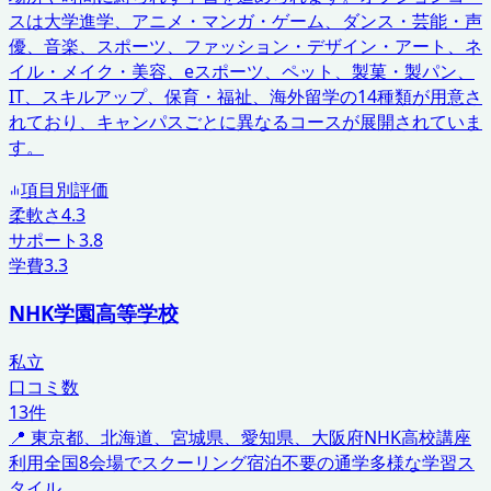
スは大学進学、アニメ・マンガ・ゲーム、ダンス・芸能・声
優、音楽、スポーツ、ファッション・デザイン・アート、ネ
イル・メイク・美容、eスポーツ、ペット、製菓・製パン、
IT、スキルアップ、保育・福祉、海外留学の14種類が用意さ
れており、キャンパスごとに異なるコースが展開されていま
す。
項目別評価
柔軟さ
4.3
サポート
3.8
学費
3.3
NHK学園高等学校
私立
口コミ数
13
件
📍
東京都、北海道、宮城県、愛知県、大阪府
NHK高校講座
利用
全国8会場でスクーリング
宿泊不要の通学
多様な学習ス
タイル