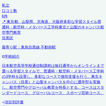
私立
口コミ数
6
件
📍
東京都、山梨県、北海道、大阪府
多彩な学習スタイル
普
通科・航空科・メタバース工学科
東京と山梨のキャンパス
航
空専門教育
目黒区
最寄り駅：
東急目黒線 不動前駅
学校紹介
日本航空高等学校通信制課程は毎日通学からオンラインまで
選べる学習スタイルで、普通科・航空科・メタバース工学科
の3学科を設置し、多彩なコースで個別支援を行う。東京キ
ャンパス（目黒）と山梨キャンパスを中心に通学型を実施
し、航空専門やグローバル教育を特長とする。コースはスタ
ンダードコース、グローバルコース、スポーツ芸術コース。
項目別評価