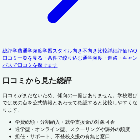
総評
学費
通学頻度
学習スタイル
向き不向き
比較
詳細評価
FAQ
口コミ一覧を見る・条件で絞り込む
通学頻度・進路・キャン
パスで口コミを探せます
口コミから見た総評
口コミがまだないため、傾向の一覧はありません。学校選び
では次の点を公式情報とあわせて確認すると比較しやすくな
ります。
学費総額・分割納入・就学支援金の対象可否
通学型・オンライン型、スクーリングや課外の頻度
担任・サポート、不登校支援の有無と窓口