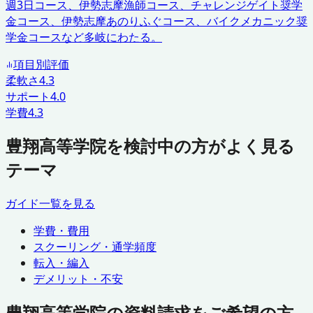
週3日コース、伊勢志摩漁師コース、チャレンジゲイト奨学
金コース、伊勢志摩あのりふぐコース、バイクメカニック奨
学金コースなど多岐にわたる。
項目別評価
柔軟さ
4.3
サポート
4.0
学費
4.3
豊翔高等学院を検討中の方がよく見る
テーマ
ガイド一覧を見る
学費・費用
スクーリング・通学頻度
転入・編入
デメリット・不安
豊翔高等学院の資料請求をご希望の方