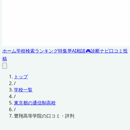
ホーム
学校検索
ランキング
特集
💬
AI相談
🎮
診断ナビ
口コミ投
稿
トップ
/
学校一覧
/
東京都の通信制高校
/
豊翔高等学院の口コミ・評判