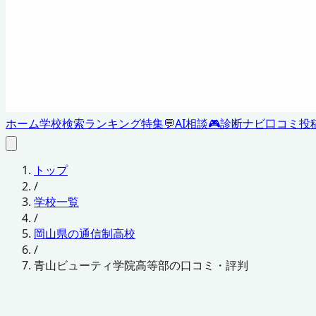
ホーム
学校検索
ランキング
特集
💬
AI相談
🎮
診断ナビ
口コミ投
トップ
/
学校一覧
/
岡山県の通信制高校
/
青山ビューティ学院高等部の口コミ・評判