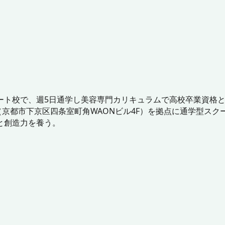
ト校で、週5日通学し美容専門カリキュラムで高校卒業資格とト
校（京都市下京区四条室町角WAONビル4F）を拠点に通学型ス
と創造力を養う。