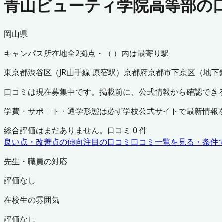
青山ビューティ学院高等部の
岡山県
キャンパス所在地
全
2
拠点・（ ）内は最寄り駅
東京都
渋谷区
（
JR山手線 原宿駅
）
京都府
京都市下京区
（
地下
口コミは現在募集中です。掲載前に、公式情報から確認でき
学費・サポート・通学形態は必ず学校公式サイトで最新情報
総合評価はまだありません。口コミ
0
件
良い点・改善点の傾向
注目の口コミ
口コミ一覧を見る・条件
先生・職員の対応
評価なし
在校生の雰囲気
評価なし