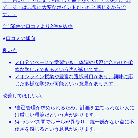
く、遠いところにまで移動して通学をすることがあったの
で、そこは非常に大変なポイントだったと感じるからで
す。
」
全
158
件の口コミより
2
件を抜粋
口コミの傾向
良い点
✓
自分のペースで学習でき、体調や状況に合わせた柔
軟な学びができるという声が多いです。
✓
オンライン授業や豊富な選択科目があり、興味に応
じた多様な学びが可能という意見があります。
改善してほしい点
!
自己管理が求められるため、計画を立てられない人に
は厳しい環境だという声があります。
!
キャンパス間でルールが異なり、統一感がない点に不
便さを感じるという意見があります。