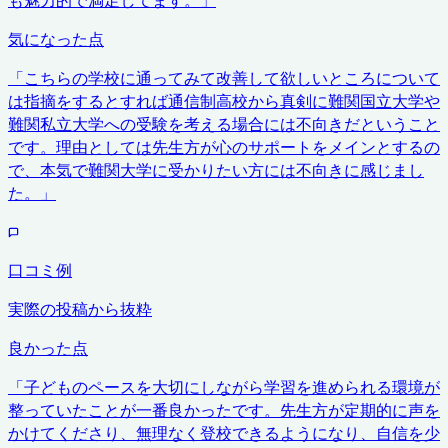
気になった点
「
こちらの学校に通ってみて改善して欲しいところについて
は指摘をするとすれば通信制高校から真剣に難関国立大学や
難関私立大学への受験を考える場合には不向きだということ
です。理由としては先生方が心のサポートをメインとするの
で、本気で難関大学に受かりたい方には不向きに感じまし
た。
」
口コミ例
実際の投稿から抜粋
良かった点
「
子どものペースを大切にしながら学習を進められる環境が
整っていたことが一番良かったです。先生方が定期的に声を
かけてくださり、無理なく登校できるようになり、自信を少