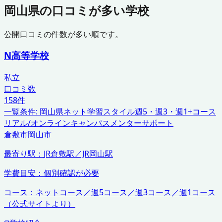
岡山県
の口コミが多い学校
公開口コミの件数が多い順です。
N高等学校
私立
口コミ数
158
件
一覧条件:
岡山県
ネット学習スタイル
週5・週3・週1+コース
リアル/オンラインキャンパス
メンターサポート
倉敷市
岡山市
最寄り駅：
JR倉敷駅／JR岡山駅
学費目安：
個別確認が必要
コース：
ネットコース／週5コース／週3コース／週1コース
（公式サイトより）