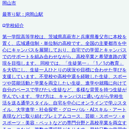
岡山市
最寄り駅：
JR岡山駅
学校紹介
第一学院高等学校は、茨城県高萩市と兵庫県養父市に本校を
置く、広域通信制・単位制の高校です。全国の主要都市を中
心にキャンパスを展開しており、自宅での学習とキャンパス
でのサポートを組み合わせながら、高校卒業と希望進路の実
現を目指します。 同校では、「生徒第一」「1／1の教育」
を大切にし、生徒一人ひとりの状況や目標に合わせた学びを
支援しています。不登校や高校中退を経験した生徒、スポー
ツや芸能活動と学業を両立したい生徒、進学や就職に向けて
自分のペースで学びたい生徒など、多様な背景を持つ生徒が
学んでいます。 学び方は、キャンパスに通いながら学校生
活を送る通学スタイル、自宅を中心にオンラインで学ぶスタ
イル、大学進学・社会探究・グローバル・AIスキル・アート
表現などに取り組むプレミアムコース、芸能・スポーツ・e
スポーツ・美容・ペットなどの専門分野と高校卒業を両立す