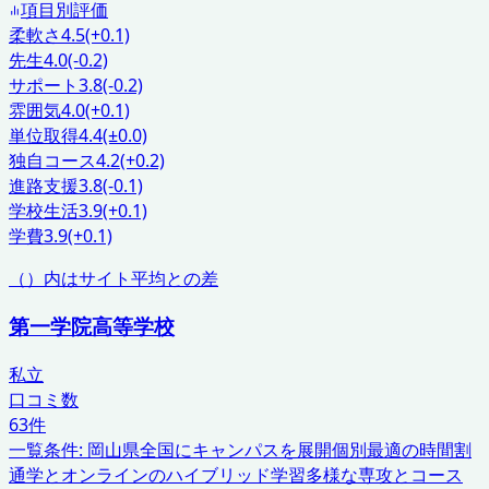
項目別評価
柔軟さ
4.5
(+0.1)
先生
4.0
(-0.2)
サポート
3.8
(-0.2)
雰囲気
4.0
(+0.1)
単位取得
4.4
(±0.0)
独自コース
4.2
(+0.2)
進路支援
3.8
(-0.1)
学校生活
3.9
(+0.1)
学費
3.9
(+0.1)
（）内はサイト平均との差
第一学院高等学校
私立
口コミ数
63
件
一覧条件:
岡山県
全国にキャンパスを展開
個別最適の時間割
通学とオンラインのハイブリッド学習
多様な専攻とコース