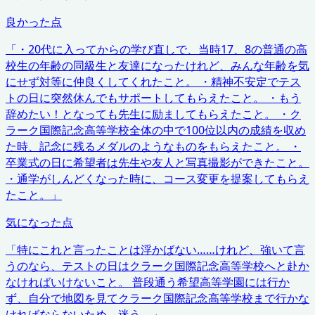
良かった点
「
・20代に入ってからの学び直しで、当時17、8の普通の高
校生の年齢の同級生と友達になったけれど、みんな年齢を気
にせず対等に仲良くしてくれたこと。 ・精神不安定でテス
トの日に突然休んでもサポートしてもらえたこと。 ・もう
辞めたい！となっても先生に励ましてもらえたこと。 ・ク
ラーク国際記念高等学校全体の中で100位以内の成績を収め
た時、記念に残るメダルのようなものをもらえたこと。 ・
卒業式の日に希望者は先生や友人と写真撮影ができたこと。
・通学がしんどくなった時に、コース変更を提案してもらえ
たこと。
」
気になった点
「
特にこれと言ったことは浮かばない……けれど、強いて言
うのなら、テストの日はクラーク国際記念高等学校へと赴か
なければいけないこと。 普段通う希望高等学園には行か
ず、自分で地図を見てクラーク国際記念高等学校まで行かな
ければならないため、迷う。
」