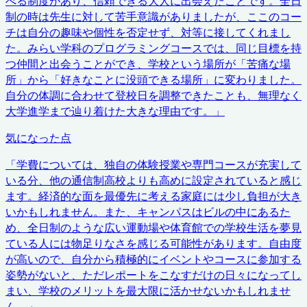
べる制度があり、信頼できる大人に出会えたことです。全日
制の時は先生に対して苦手意識がありましたが、ここのコー
チは自分の趣味や個性を否定せず、対等に接してくれまし
た。みらい学科のプログラミングコースでは、同じ目標を持
つ仲間と出会うことができ、学校という場所が「苦痛な場
所」から「好きなことに没頭できる場所」に変わりました。
自分の体調に合わせて登校日を調整できたことも、無理なく
大学進学まで辿り着けた大きな理由です。
」
気になった点
「
学費については、独自の体験授業や専門コースが充実して
いる分、他の通信制高校よりも高めに設定されていると感じ
ます。経済的な面を最優先に考える家庭には少し負担が大き
いかもしれません。また、キャンパスはビルの中にあるた
め、全日制のような広い運動場や体育館での学校生活を夢見
ている人には物足りなさを感じる可能性があります。自由度
が高いので、自分から積極的にイベントやコースに参加する
姿勢がないと、ただレポートをこなすだけの日々になってし
まい、学校のメリットを最大限に活かせないかもしれませ
ん。
」