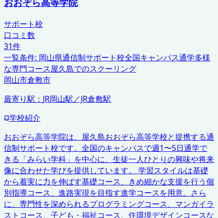
おおぞら高等学院
サポート校
口コミ数
31
件
一覧条件:
岡山県
通信制サポート校
全国キャンパス通学
多様
な専門コース
屋久島でのスクーリング
岡山市
倉敷市
最寄り駅：
JR岡山駅／JR倉敷駅
学校紹介
おおぞら高等学院は、屋久島おおぞら高等学校と提携する通
信制サポート校です。全国のキャンパスで週1〜5日通学で
きる「みらい学科」を中心に、生徒一人ひとりの興味や将来
像に合わせた学びを提供しています。 学習スタイルは基礎
から着実に力を伸ばす基礎コース、きめ細かな支援を行う個
別指導コース、進路実現を目指す進学コースを用意。さら
に、専門性を深められるプログラミングコース、マンガイラ
ストコース、子ども・福祉コース、住環境デザインコースな