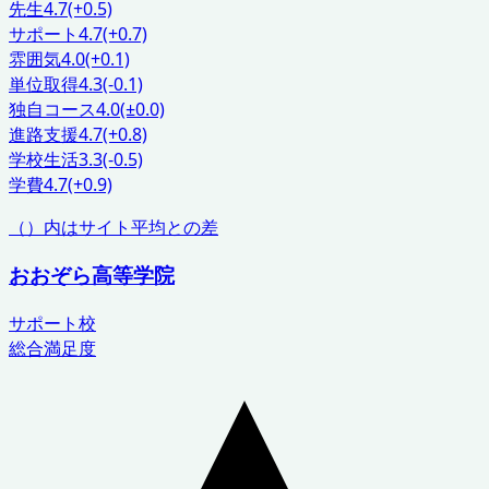
先生
4.7
(+0.5)
サポート
4.7
(+0.7)
雰囲気
4.0
(+0.1)
単位取得
4.3
(-0.1)
独自コース
4.0
(±0.0)
進路支援
4.7
(+0.8)
学校生活
3.3
(-0.5)
学費
4.7
(+0.9)
（）内はサイト平均との差
おおぞら高等学院
サポート校
総合満足度