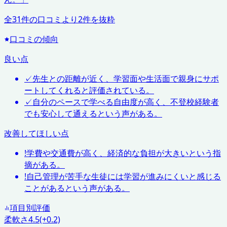
全
31
件の口コミより
2
件を抜粋
口コミの傾向
良い点
✓
先生との距離が近く、学習面や生活面で親身にサポ
ートしてくれると評価されている。
✓
自分のペースで学べる自由度が高く、不登校経験者
でも安心して通えるという声がある。
改善してほしい点
!
学費や交通費が高く、経済的な負担が大きいという指
摘がある。
!
自己管理が苦手な生徒には学習が進みにくいと感じる
ことがあるという声がある。
項目別評価
柔軟さ
4.5
(+0.2)