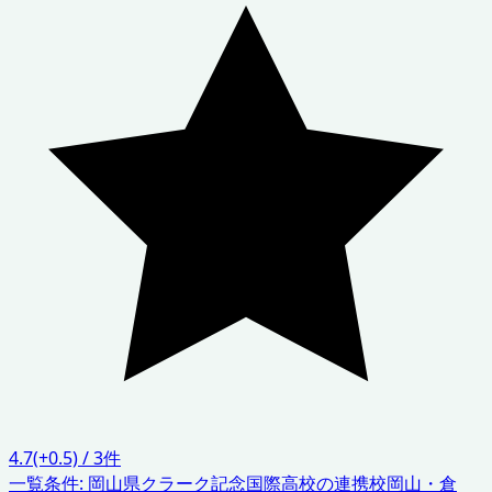
4.7
(+0.5)
/
3
件
一覧条件:
岡山県
クラーク記念国際高校の連携校
岡山・倉