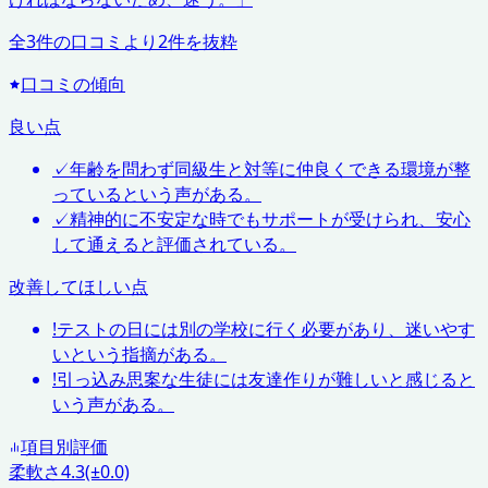
全
3
件の口コミより
2
件を抜粋
口コミの傾向
良い点
✓
年齢を問わず同級生と対等に仲良くできる環境が整
っているという声がある。
✓
精神的に不安定な時でもサポートが受けられ、安心
して通えると評価されている。
改善してほしい点
!
テストの日には別の学校に行く必要があり、迷いやす
いという指摘がある。
!
引っ込み思案な生徒には友達作りが難しいと感じると
いう声がある。
項目別評価
柔軟さ
4.3
(±0.0)