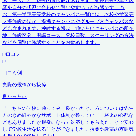
るコースなど、複数の選択肢があります。登校日数や学習内
容を自分の状況に合わせて選びやすい点が特徴です。 な
お、第一学院高等学校のキャンパス一覧には、本校や学習等
支援施設のほか、提携キャンパスやグループ内キャンパスな
ども含まれます。検討する際は、通いたいキャンパスの所在
地、施設区分、開講コース、登校日数、スクーリングの方法
などを個別に確認することをお勧めします。
口コミ
口コミ例
実際の投稿から抜粋
良かった点
「
こちらの学校に通ってみて良かったところについては先生
方のきめ細やかなサポート体制が整っていて、将来の心配な
どもありましたが親身になって対応してもらえたことで安心
して学校生活を送ることができました。授業や教室の雰囲気
も魅力的で満足してます。
」