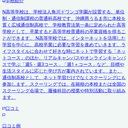
学校紹介
N高等学校は、学校法人角川ドワンゴ学園が設置する、単位
制・通信制課程の普通科高校です。沖縄県うるま市に本校を
置く広域通信制高校で、学校教育法第一条に定められた高等
学校として、卒業すると高等学校普通科の卒業資格を得るこ
とができます。 N高等学校では、インターネットを活用した
学習を中心に、高校卒業に必要な学習を進めていきます。ラ
イフスタイルに合わせて好きな時にネットで学習する「ネッ
トコース」のほか、リアルキャンパスやオンラインキャンパ
スで学ぶ「週5・週3コース」「週1＋コース」など、目標や
生活スタイルに応じた学び方が案内されています。 また、
通信制高校として、ネット学習だけでなくスクーリングにも
参加します。スクーリングでは、在籍校の本校または全国の
スクーリング会場で、履修科目の授業や特別活動に取り組み
ます。
口コミ
口コミ例