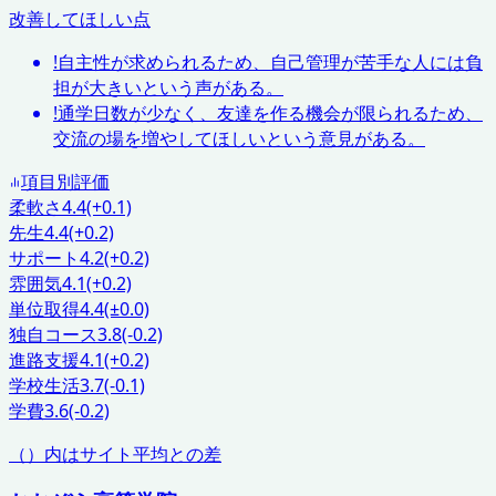
改善してほしい点
!
自主性が求められるため、自己管理が苦手な人には負
担が大きいという声がある。
!
通学日数が少なく、友達を作る機会が限られるため、
交流の場を増やしてほしいという意見がある。
項目別評価
柔軟さ
4.4
(+0.1)
先生
4.4
(+0.2)
サポート
4.2
(+0.2)
雰囲気
4.1
(+0.2)
単位取得
4.4
(±0.0)
独自コース
3.8
(-0.2)
進路支援
4.1
(+0.2)
学校生活
3.7
(-0.1)
学費
3.6
(-0.2)
（）内はサイト平均との差