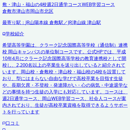
敷・津山・福山の4校
週2日通学コース
WEB学習コース
倉敷市
津山市
岡山市北区
最寄り駅：
JR山陽本線 倉敷駅／JR津山線 津山駅
学校紹介
希望高等学園は、クラーク記念国際高等学校（通信制）連携
校 岡山キャンパスの単位制コースです。公式HPでは、平成
10年4月にクラーク記念国際高等学校の教育連携校として開
校し、2,200名以上の卒業生を送り出していると紹介されて
います。岡山校・倉敷校・津山校・福山校の4校を設置して
おり、型にはまらない自由な学びで高校卒業を目指す生徒
や、長期欠席・不登校・発達障がい・心の病気・中途退学な
どの事情を持つ生徒の入学にも対応しています。コースは、
週2日通学コース、岡山WEB学習コース、社会人コースが案
内されており、生徒が高校卒業資格を取得できるようサポー
トを行っています
口コミ