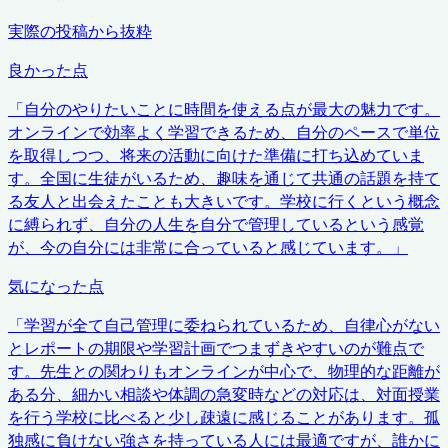
実際の投稿から抜粋
良かった点
「
自分のやりたいことに時間を使える点が最大の魅力です。
オンラインで効率よく学習できるため、自分のペースで単位
を取得しつつ、将来の活動に向けた準備に打ち込めていま
す。全国に生徒がいるため、趣味を通じて共通の話題を持て
る友人と出会えたことも大きいです。学校に行くという概念
に縛られず、自分の人生を自分で管理しているという感覚
が、今の自分には非常に合っていると感じています。
」
気になった点
「
学習が全て自己管理に委ねられているため、自律心がない
とレポートの期限や学習計画でつまずきやすいのが難点で
す。先生との関わりもオンラインが中心で、物理的な距離が
ある分、細かい相談や体調の急変時などの対応は、対面授業
を行う学校に比べると少し疎遠に感じることがあります。孤
独感に負けない強さを持っている人には最適ですが、誰かに