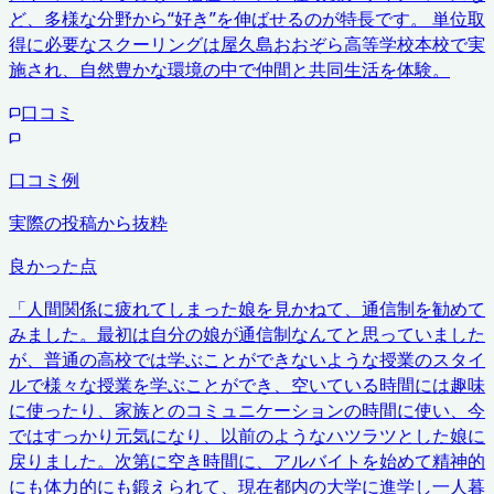
ど、多様な分野から“好き”を伸ばせるのが特長です。 単位取
得に必要なスクーリングは屋久島おおぞら高等学校本校で実
施され、自然豊かな環境の中で仲間と共同生活を体験。
口コミ
口コミ例
実際の投稿から抜粋
良かった点
「
人間関係に疲れてしまった娘を見かねて、通信制を勧めて
みました。最初は自分の娘が通信制なんてと思っていました
が、普通の高校では学ぶことができないような授業のスタイ
ルで様々な授業を学ぶことができ、空いている時間には趣味
に使ったり、家族とのコミュニケーションの時間に使い、今
ではすっかり元気になり、以前のようなハツラツとした娘に
戻りました。次第に空き時間に、アルバイトを始めて精神的
にも体力的にも鍛えられて、現在都内の大学に進学し一人暮