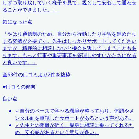
しずつ取り戻していく様子を見て、親として安心して通わせ
ることができました。
」
気になった点
「
やはり通信制のため、自分から行動したり学習を進めたり
する姿勢が必要です。先生はしっかりサポートしてください
ますが、積極的に相談しないと機会を逃してしまうこともあ
ります。もっと行事や重要事項を管理しやすいかたちになる
と良いです。
」
全
63
件の口コミより
2
件を抜粋
口コミの傾向
良い点
✓
自分のペースで学べる環境が整っており、体調やメ
ンタル面を重視したサポートがあるという声がある。
✓
先生との距離が近く、親身に相談に乗ってくれるた
め、安心感があるという意見が多い。