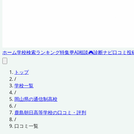
ホーム
学校検索
ランキング
特集
💬
AI相談
🎮
診断ナビ
口コミ投
トップ
/
学校一覧
/
岡山県の通信制高校
/
鹿島朝日高等学校の口コミ・評判
/
口コミ一覧