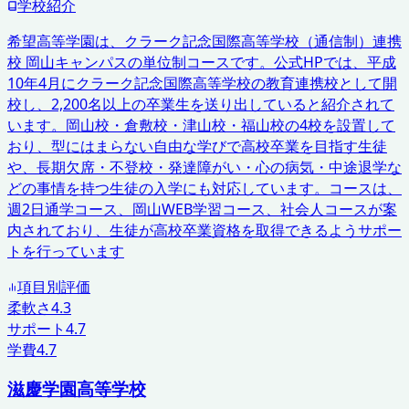
学校紹介
希望高等学園は、クラーク記念国際高等学校（通信制）連携
校 岡山キャンパスの単位制コースです。公式HPでは、平成
10年4月にクラーク記念国際高等学校の教育連携校として開
校し、2,200名以上の卒業生を送り出していると紹介されて
います。岡山校・倉敷校・津山校・福山校の4校を設置して
おり、型にはまらない自由な学びで高校卒業を目指す生徒
や、長期欠席・不登校・発達障がい・心の病気・中途退学な
どの事情を持つ生徒の入学にも対応しています。コースは、
週2日通学コース、岡山WEB学習コース、社会人コースが案
内されており、生徒が高校卒業資格を取得できるようサポー
トを行っています
項目別評価
柔軟さ
4.3
サポート
4.7
学費
4.7
滋慶学園高等学校