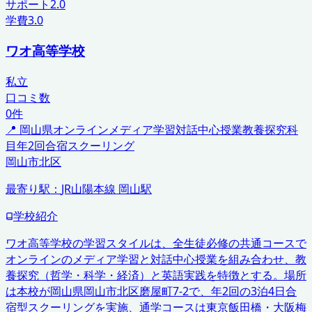
サポート
2.0
学費
3.0
ワオ高等学校
私立
口コミ数
0
件
📍
岡山県
オンラインメディア学習
対話中心授業
教養探究科
目
年2回合宿スクーリング
岡山市北区
最寄り駅：
JR山陽本線 岡山駅
学校紹介
ワオ高等学校の学習スタイルは、全生徒必修の共通コースで
オンラインのメディア学習と対話中心授業を組み合わせ、教
養探究（哲学・科学・経済）と英語実践を特徴とする。場所
は本校が岡山県岡山市北区磨屋町7-2で、年2回の3泊4日合
宿型スクーリングを実施、通学コースは東京飯田橋・大阪梅