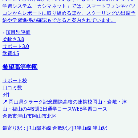
学習システム「カシマネット」では、スマートフォンやパソ
コンからレポートに取り組めるほか、スクーリングの出席予
約や学習進捗の確認もできると案内されています。
項目別評価
柔軟さ
3.8
サポート
3.0
学費
4.5
希望高等学園
サポート校
口コミ数
3
件
📍
岡山県
クラーク記念国際高校の連携校
岡山・倉敷・津
山・福山の4校
週2日通学コース
WEB学習コース
倉敷市
津山市
岡山市北区
最寄り駅：
JR山陽本線 倉敷駅／JR津山線 津山駅