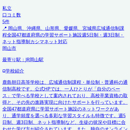
私立
口コミ数
5
件
📍
岡山県、沖縄県、山形県、愛媛県、宮城県
広域通信制課
程
全国47都道府県の学習サポート施設
週5日制・週3日制・
ネット指導制
カシマネット対応
岡山市
最寄り駅：
JR岡山駅
学校紹介
鹿島朝日高等学校は、広域通信制課程・単位制・普通科の通
信制高校です。公式HPでは、一人ひとりが「自分のペー
ス」で学べる学校として案内されており、高校卒業資格の取
得と、その先の進路実現に向けたサポートを行っています。
全国47都道府県に学習サポート施設のネットワークがあ
り、通学頻度を選べる多彩な学習スタイルも特徴です。週5
日制、週3日制、ネット指導制など、生徒の状況や目標に合
わせた学び方が紹介されています。また、独自のオンライン