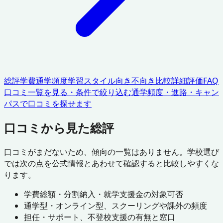
総評
学費
通学頻度
学習スタイル
向き不向き
比較
詳細評価
FAQ
口コミ一覧を見る・条件で絞り込む
通学頻度・進路・キャン
パスで口コミを探せます
口コミから見た総評
口コミがまだないため、傾向の一覧はありません。学校選び
では次の点を公式情報とあわせて確認すると比較しやすくな
ります。
学費総額・分割納入・就学支援金の対象可否
通学型・オンライン型、スクーリングや課外の頻度
担任・サポート、不登校支援の有無と窓口