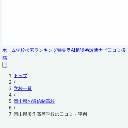
ホーム
学校検索
ランキング
特集
💬
AI相談
🎮
診断ナビ
口コミ投
稿
トップ
/
学校一覧
/
岡山県の通信制高校
/
岡山県美作高等学校の口コミ・評判