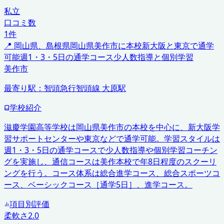
私立
口コミ数
1
件
📍
岡山県、島根県
岡山県美作市に本校
新大阪と東京で通学
可能
週1・3・5日の通学コース
少人数指導と個別学習
美作市
最寄り駅：
智頭急行智頭線 大原駅
学校紹介
滋慶学園高等学校は岡山県美作市の本校を中心に、新大阪学
習サポートセンターや東京などで通学可能。学習スタイルは
週1・3・5日の通学コースで少人数指導や個別学習コーチン
グを実施し、通信コースは美作本校で年8日程度のスクーリ
ングを行う。コース体系は総合進学コース、総合スポーツコ
ース、ベーシックコース［通学5日］、進学コース。
項目別評価
柔軟さ
2.0