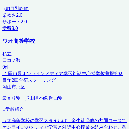
項目別評価
柔軟さ
2.0
サポート
2.0
学費
3.0
ワオ高等学校
私立
口コミ数
0
件
📍
岡山県
オンラインメディア学習
対話中心授業
教養探究科
目
年2回合宿スクーリング
岡山市北区
最寄り駅：
JR山陽本線 岡山駅
学校紹介
ワオ高等学校の学習スタイルは、全生徒必修の共通コースで
オンラインのメディア学習と対話中心授業を組み合わせ、教