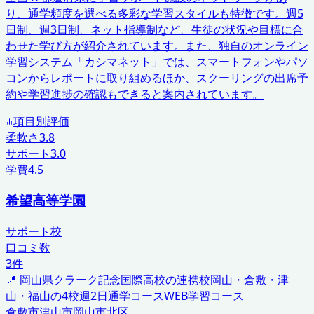
り、通学頻度を選べる多彩な学習スタイルも特徴です。週5
日制、週3日制、ネット指導制など、生徒の状況や目標に合
わせた学び方が紹介されています。また、独自のオンライン
学習システム「カシマネット」では、スマートフォンやパソ
コンからレポートに取り組めるほか、スクーリングの出席予
約や学習進捗の確認もできると案内されています。
項目別評価
柔軟さ
3.8
サポート
3.0
学費
4.5
希望高等学園
サポート校
口コミ数
3
件
📍
岡山県
クラーク記念国際高校の連携校
岡山・倉敷・津
山・福山の4校
週2日通学コース
WEB学習コース
倉敷市
津山市
岡山市北区