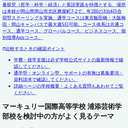
養探究（哲学・科学・経済）と英語実践を特徴とする。場所
は本校が岡山県岡山市北区磨屋町7-2で、年2回の3泊4日合
宿型スクーリングを実施、通学コースは東京飯田橋・大阪梅
田・岡山キャンパスで最大週5日可能。コース体系は共通コ
ース、通学コース、グローバルコース、ビジネスコース、個
別指導Axisコース。
比較するときの確認ポイント
学費・就学支援は必ず学校公式サイトの最新情報で確
認してください。
通学型・オンライン型、サポートの有無は募集要項・
資料請求で確認してください。
詳細ページの学校概要・よくある質問もあわせてご覧
ください。
マーキュリー国際高等学校 浦添芸術学
部校を検討中の方がよく見るテーマ