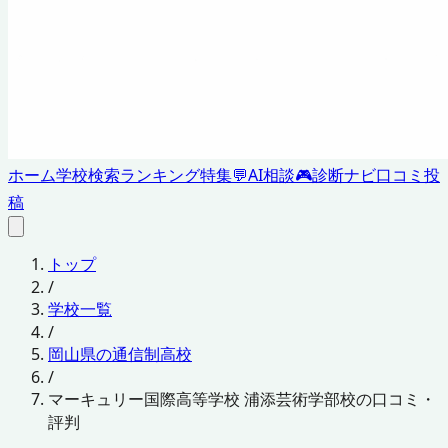
ホーム
学校検索
ランキング
特集
💬
AI相談
🎮
診断ナビ
口コミ投
稿
トップ
/
学校一覧
/
岡山県の通信制高校
/
マーキュリー国際高等学校 浦添芸術学部校の口コミ・
評判