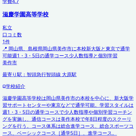
学費
4.7
滋慶学園高等学校
私立
口コミ数
1
件
📍
岡山県、島根県
岡山県美作市に本校
新大阪と東京で通学
可能
週1・3・5日の通学コース
少人数指導と個別学習
美作市
最寄り駅：
智頭急行智頭線 大原駅
学校紹介
滋慶学園高等学校は岡山県美作市の本校を中心に、新大阪学
習サポートセンターや東京などで通学可能。学習スタイルは
週1・3・5日の通学コースで少人数指導や個別学習コーチン
グを実施し、通信コースは美作本校で年8日程度のスクーリ
ングを行う。コース体系は総合進学コース、総合スポーツコ
ース、ベーシックコース［通学5日］、進学コース。