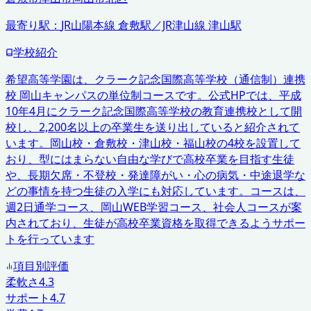
最寄り駅：
JR山陽本線 倉敷駅／JR津山線 津山駅
学校紹介
希望高等学園は、クラーク記念国際高等学校（通信制）連携
校 岡山キャンパスの単位制コースです。公式HPでは、平成
10年4月にクラーク記念国際高等学校の教育連携校として開
校し、2,200名以上の卒業生を送り出していると紹介されて
います。岡山校・倉敷校・津山校・福山校の4校を設置して
おり、型にはまらない自由な学びで高校卒業を目指す生徒
や、長期欠席・不登校・発達障がい・心の病気・中途退学な
どの事情を持つ生徒の入学にも対応しています。コースは、
週2日通学コース、岡山WEB学習コース、社会人コースが案
内されており、生徒が高校卒業資格を取得できるようサポー
トを行っています
項目別評価
柔軟さ
4.3
サポート
4.7