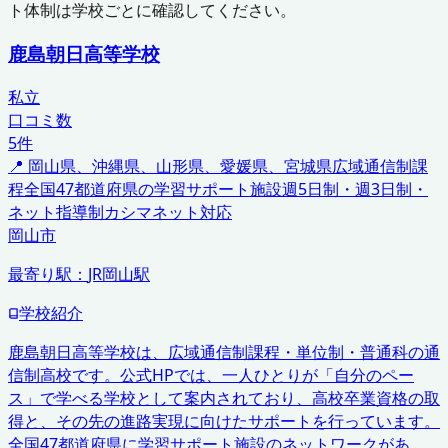
ト体制は学校ごとに確認してください。
鹿島朝日高等学校
私立
口コミ数
5
件
📍
岡山県、沖縄県、山形県、愛媛県、宮城県
広域通信制課
程
全国47都道府県の学習サポート施設
週5日制・週3日制・
ネット指導制
カシマネット対応
岡山市
最寄り駅：
JR岡山駅
学校紹介
鹿島朝日高等学校は、広域通信制課程・単位制・普通科の通
信制高校です。公式HPでは、一人ひとりが「自分のペー
ス」で学べる学校として案内されており、高校卒業資格の取
得と、その先の進路実現に向けたサポートを行っています。
全国47都道府県に学習サポート施設のネットワークがあ