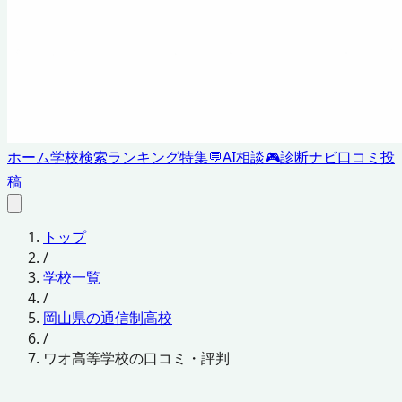
ホーム
学校検索
ランキング
特集
💬
AI相談
🎮
診断ナビ
口コミ投
稿
トップ
/
学校一覧
/
岡山県の通信制高校
/
ワオ高等学校の口コミ・評判