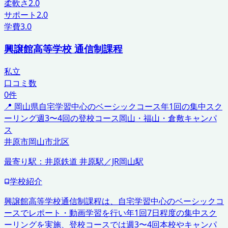
柔軟さ
2.0
サポート
2.0
学費
3.0
興譲館高等学校 通信制課程
私立
口コミ数
0
件
📍
岡山県
自宅学習中心のベーシックコース
年1回の集中スク
ーリング
週3〜4回の登校コース
岡山・福山・倉敷キャンパ
ス
井原市
岡山市北区
最寄り駅：
井原鉄道 井原駅／JR岡山駅
学校紹介
興譲館高等学校通信制課程は、自宅学習中心のベーシックコ
ースでレポート・動画学習を行い年1回7日程度の集中スク
ーリングを実施、登校コースでは週3〜4回本校やキャンパ