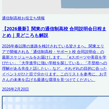
通信制高校お役立ち情報
【2026最新】関東の通信制高校 合同説明会日程ま
とめ｜見どころも解説
2026年春以降の進路を検討されている皆さまへ。関東エリ
アで開催される「通信制高校・サポート校 合同説明会」の
最新スケジュールをお届けします。 「eスポーツや美容を学
びたい」「大学進学に強い学校を探している」「不登校への
理解がある先生と話したい」など、それぞれの目的に合った
イベントがひと目で分かります。このリストを参考に、お子
さんの未来を広げる最適な環境を見つけてください。
2026年2月20日