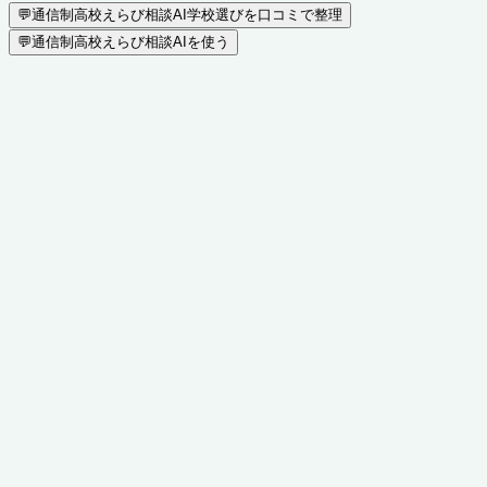
💬
通信制高校えらび相談AI
学校選びを口コミで整理
💬
通信制高校えらび相談AIを使う