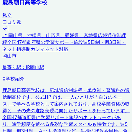
鹿島朝日高等学校
私立
口コミ数
5
件
📍
岡山県、沖縄県、山形県、愛媛県、宮城県
広域通信制課
程
全国47都道府県の学習サポート施設
週5日制・週3日制・
ネット指導制
カシマネット対応
岡山市
最寄り駅：
JR岡山駅
学校紹介
鹿島朝日高等学校は、広域通信制課程・単位制・普通科の通
信制高校です。公式HPでは、一人ひとりが「自分のペー
ス」で学べる学校として案内されており、高校卒業資格の取
得と、その先の進路実現に向けたサポートを行っています。
全国47都道府県に学習サポート施設のネットワークがあ
り、通学頻度を選べる多彩な学習スタイルも特徴です。週5
日制、週3日制、ネット指導制など、生徒の状況や目標に合