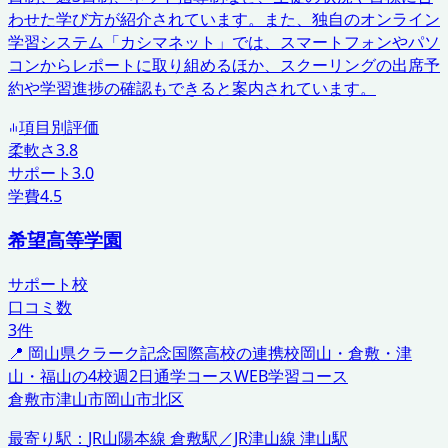
わせた学び方が紹介されています。また、独自のオンライン
学習システム「カシマネット」では、スマートフォンやパソ
コンからレポートに取り組めるほか、スクーリングの出席予
約や学習進捗の確認もできると案内されています。
項目別評価
柔軟さ
3.8
サポート
3.0
学費
4.5
希望高等学園
サポート校
口コミ数
3
件
📍
岡山県
クラーク記念国際高校の連携校
岡山・倉敷・津
山・福山の4校
週2日通学コース
WEB学習コース
倉敷市
津山市
岡山市北区
最寄り駅：
JR山陽本線 倉敷駅／JR津山線 津山駅