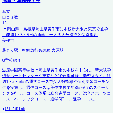
滋慶学園高等学校
私立
口コミ数
1
件
📍
岡山県、島根県
岡山県美作市に本校
新大阪と東京で通学
可能
週1・3・5日の通学コース
少人数指導と個別学習
美作市
最寄り駅：
智頭急行智頭線 大原駅
学校紹介
滋慶学園高等学校は岡山県美作市の本校を中心に、新大阪学
習サポートセンターや東京などで通学可能。学習スタイルは
週1・3・5日の通学コースで少人数指導や個別学習コーチン
グを実施し、通信コースは美作本校で年8日程度のスクーリ
ングを行う。コース体系は総合進学コース、総合スポーツコ
ース、ベーシックコース［通学5日］、進学コース。
項目別評価