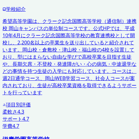
学校紹介
希望高等学園は、クラーク記念国際高等学校（通信制）連携
校 岡山キャンパスの単位制コースです。公式HPでは、平成
10年4月にクラーク記念国際高等学校の教育連携校として開
校し、2,200名以上の卒業生を送り出していると紹介されて
います。岡山校・倉敷校・津山校・福山校の4校を設置して
おり、型にはまらない自由な学びで高校卒業を目指す生徒
や、長期欠席・不登校・発達障がい・心の病気・中途退学な
どの事情を持つ生徒の入学にも対応しています。コースは、
週2日通学コース、岡山WEB学習コース、社会人コースが案
内されており、生徒が高校卒業資格を取得できるようサポー
トを行っています
項目別評価
柔軟さ
4.3
サポート
4.7
学費
4.7