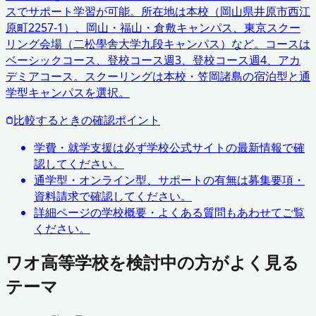
スでサポート学習が可能。所在地は本校（岡山県井原市西江
原町2257-1）、岡山・福山・倉敷キャンパス、東京スクー
リング会場（二松學舎大学九段キャンパス）など。コースは
ベーシックコース、登校コース週3、登校コース週4、アカ
デミアコース。スクーリングは本校・笠岡諸島の宿泊型と通
学型キャンパスを選択。
比較するときの確認ポイント
学費・就学支援は必ず学校公式サイトの最新情報で確
認してください。
通学型・オンライン型、サポートの有無は募集要項・
資料請求で確認してください。
詳細ページの学校概要・よくある質問もあわせてご覧
ください。
ワオ高等学校を検討中の方がよく見る
テーマ