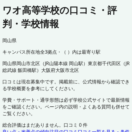
ワオ高等学校の口コミ・評
判・学校情報
岡山県
キャンパス所在地
全
3
拠点・（ ）内は最寄り駅
岡山県
岡山市北区
（
JR山陽本線 岡山駅
）
東京都
千代田区
（
JR
総武線 飯田橋駅
）
大阪府
大阪市北区
口コミは現在募集中です。掲載前に、公式情報から確認でき
る学校概要を参考にしてください。
学費・サポート・通学形態は必ず学校公式サイトで最新情報
をご確認ください。ページ内の説明・よくある質問も併せて
ご覧ください。
総合評価はまだありません。口コミ
0
件
良い点・改善点の傾向
注目の口コミ
口コミ一覧を見る・条件