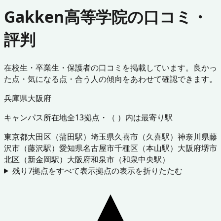
Gakken高等学院の口コミ・
評判
在校生・卒業生・保護者の口コミを掲載しています。良かっ
た点・気になる点・合う人の傾向をあわせて確認できます。
兵庫県
大阪府
キャンパス所在地
全
13
拠点・（ ）内は最寄り駅
東京都
大田区
（
蒲田駅
）
埼玉県
久喜市
（
久喜駅
）
神奈川県
藤
沢市
（
藤沢駅
）
愛知県
名古屋市千種区
（
本山駅
）
大阪府
堺市
北区
（
新金岡駅
）
大阪府
和泉市
（
和泉中央駅
）
残り
7
拠点をすべて表示
拠点の表示を折りたたむ