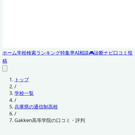
ホーム
学校検索
ランキング
特集
💬
AI相談
🎮
診断ナビ
口コミ投
稿
トップ
/
学校一覧
/
兵庫県の通信制高校
/
Gakken高等学院の口コミ・評判