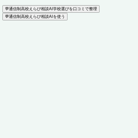
💬
通信制高校えらび相談AI
学校選びを口コミで整理
💬
通信制高校えらび相談AIを使う