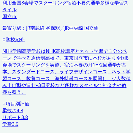
利用
全国8会場でスクーリング
宿泊不要の通学
多様な学習ス
タイル
国立市
最寄り駅：
JR南武線 谷保駅／JR中央線 国立駅
学校紹介
NHK学園高等学校はNHK高校講座とネット学習で自分のペ
ースで学べる通信制高校で、東京国立市に本校があり全国8
会場でスクーリングを実施、宿泊不要の月1〜2回通学が基
本。スタンダードコース、ライフデザインコース、ネット学
習コース、教養コース、海外特科コースを展開し、少人数積
み上げ型や週1〜3日登校など多様なスタイルで社会力や教
養を養う。
項目別評価
柔軟さ
4.8
サポート
3.8
学費
3.9