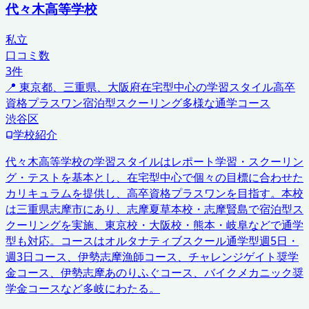
代々木高等学校
私立
口コミ数
3
件
📍
東京都、三重県、大阪府
在宅型中心の学習スタイル
高卒
資格プラスワン
宿泊型スクーリング
多様な通学コース
渋谷区
学校紹介
代々木高等学校の学習スタイルはレポート学習・スクーリン
グ・テストを基本とし、在宅型中心で個々の目標に合わせた
カリキュラムを提供し、高卒資格プラスワンを目指す。本校
は三重県志摩市にあり、志摩夏草本校・志摩賢島で宿泊型ス
クーリングを実施、東京校・大阪校・熊本・岐阜などで通学
型も対応。コースはオルタナティブスクール通学型週5日・
週3日コース、伊勢志摩漁師コース、チャレンジゲイト奨学
金コース、伊勢志摩あのりふぐコース、バイクメカニック奨
学金コースなど多岐にわたる。