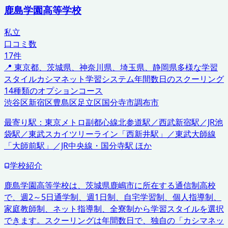
鹿島学園高等学校
私立
口コミ数
17
件
📍
東京都、茨城県、神奈川県、埼玉県、静岡県
多様な学習
スタイル
カシマネット学習システム
年間数日のスクーリング
14種類のオプションコース
渋谷区
新宿区
豊島区
足立区
国分寺市
調布市
最寄り駅：
東京メトロ副都心線北参道駅／西武新宿駅／JR池
袋駅／東武スカイツリーライン「西新井駅」／東武大師線
「大師前駅」／JR中央線・国分寺駅 ほか
学校紹介
鹿島学園高等学校は、茨城県鹿嶋市に所在する通信制高校
で、週2～5日通学制、週1日制、自宅学習制、個人指導制、
家庭教師制、ネット指導制、全寮制から学習スタイルを選択
できます。スクーリングは年間数日で、独自の「カシマネッ