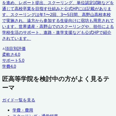
を進め、レポート提出、スクーリング、単位認定試験などを
通じて高校卒業を目指す仕組みと公式HPには記載がありま
す。スクーリングは年1〜2回、3〜5日間、高野山高校本校
で実施され、遠方から参加する生徒向けに宿坊も用意されて
います。世界遺産・高野山でのスクーリングや、担任による
学校生活のサポート、進路・進学支援なども公式HPで紹介
されています。
項目別評価
柔軟さ
4.0
サポート
5.0
学費
4.0
匠高等学院を検討中の方がよく見るテ
ーマ
ガイド一覧を見る
学費・費用