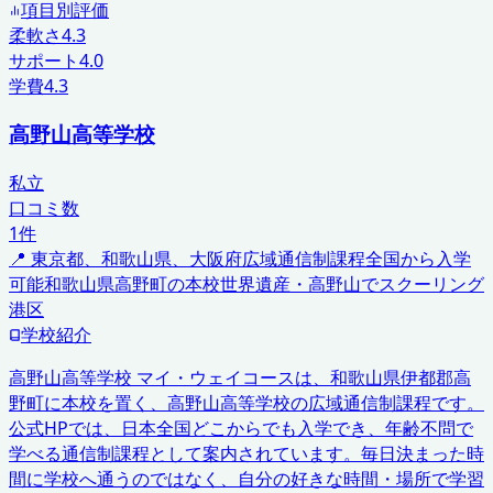
項目別評価
柔軟さ
4.3
サポート
4.0
学費
4.3
高野山高等学校
私立
口コミ数
1
件
📍
東京都、和歌山県、大阪府
広域通信制課程
全国から入学
可能
和歌山県高野町の本校
世界遺産・高野山でスクーリング
港区
学校紹介
高野山高等学校 マイ・ウェイコースは、和歌山県伊都郡高
野町に本校を置く、高野山高等学校の広域通信制課程です。
公式HPでは、日本全国どこからでも入学でき、年齢不問で
学べる通信制課程として案内されています。毎日決まった時
間に学校へ通うのではなく、自分の好きな時間・場所で学習