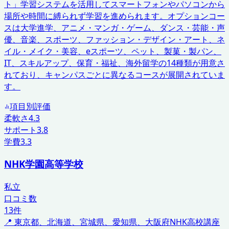
ト」学習システムを活用してスマートフォンやパソコンから
場所や時間に縛られず学習を進められます。オプションコー
スは大学進学、アニメ・マンガ・ゲーム、ダンス・芸能・声
優、音楽、スポーツ、ファッション・デザイン・アート、ネ
イル・メイク・美容、eスポーツ、ペット、製菓・製パン、
IT、スキルアップ、保育・福祉、海外留学の14種類が用意さ
れており、キャンパスごとに異なるコースが展開されていま
す。
項目別評価
柔軟さ
4.3
サポート
3.8
学費
3.3
NHK学園高等学校
私立
口コミ数
13
件
📍
東京都、北海道、宮城県、愛知県、大阪府
NHK高校講座