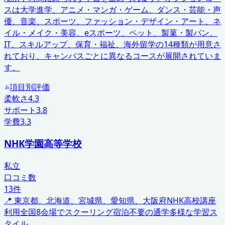
スは大学進学、アニメ・マンガ・ゲーム、ダンス・芸能・声
優、音楽、スポーツ、ファッション・デザイン・アート、ネ
イル・メイク・美容、eスポーツ、ペット、製菓・製パン、
IT、スキルアップ、保育・福祉、海外留学の14種類が用意さ
れており、キャンパスごとに異なるコースが展開されていま
す。
項目別評価
柔軟さ
4.3
サポート
3.8
学費
3.3
NHK学園高等学校
私立
口コミ数
13
件
📍
東京都、北海道、宮城県、愛知県、大阪府
NHK高校講座
利用
全国8会場でスクーリング
宿泊不要の通学
多様な学習ス
タイル