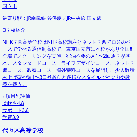
国立市
最寄り駅：
JR南武線 谷保駅／JR中央線 国立駅
学校紹介
NHK学園高等学校はNHK高校講座とネット学習で自分のペ
ースで学べる通信制高校で、東京国立市に本校があり全国8
会場でスクーリングを実施、宿泊不要の月1〜2回通学が基
本。スタンダードコース、ライフデザインコース、ネット学
習コース、教養コース、海外特科コースを展開し、少人数積
み上げ型や週1〜3日登校など多様なスタイルで社会力や教
養を養う。
項目別評価
柔軟さ
4.8
サポート
3.8
学費
3.9
代々木高等学校