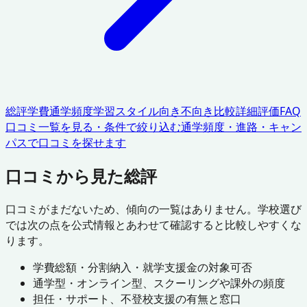
総評
学費
通学頻度
学習スタイル
向き不向き
比較
詳細評価
FAQ
口コミ一覧を見る・条件で絞り込む
通学頻度・進路・キャン
パスで口コミを探せます
口コミから見た総評
口コミがまだないため、傾向の一覧はありません。学校選び
では次の点を公式情報とあわせて確認すると比較しやすくな
ります。
学費総額・分割納入・就学支援金の対象可否
通学型・オンライン型、スクーリングや課外の頻度
担任・サポート、不登校支援の有無と窓口