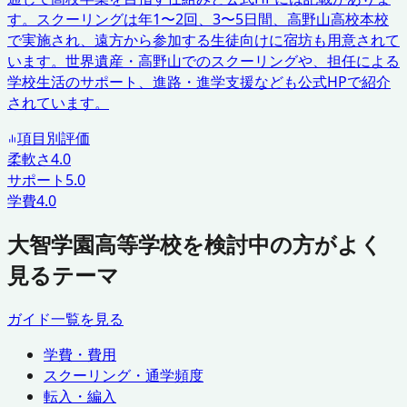
す。スクーリングは年1〜2回、3〜5日間、高野山高校本校
で実施され、遠方から参加する生徒向けに宿坊も用意されて
います。世界遺産・高野山でのスクーリングや、担任による
学校生活のサポート、進路・進学支援なども公式HPで紹介
されています。
項目別評価
柔軟さ
4.0
サポート
5.0
学費
4.0
大智学園高等学校を検討中の方がよく
見るテーマ
ガイド一覧を見る
学費・費用
スクーリング・通学頻度
転入・編入