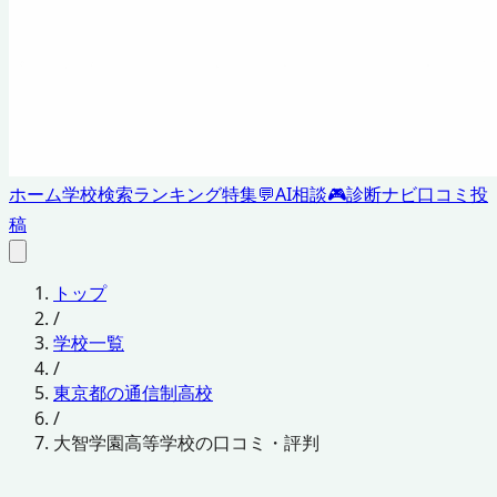
ホーム
学校検索
ランキング
特集
💬
AI相談
🎮
診断ナビ
口コミ投
稿
トップ
/
学校一覧
/
東京都の通信制高校
/
大智学園高等学校の口コミ・評判