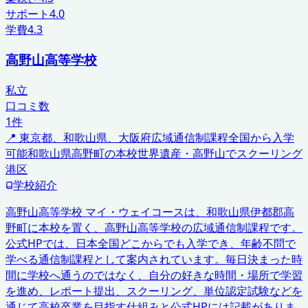
サポート
4.0
学費
4.3
高野山高等学校
私立
口コミ数
1
件
📍
東京都、和歌山県、大阪府
広域通信制課程
全国から入学
可能
和歌山県高野町の本校
世界遺産・高野山でスクーリング
港区
学校紹介
高野山高等学校 マイ・ウェイコースは、和歌山県伊都郡高
野町に本校を置く、高野山高等学校の広域通信制課程です。
公式HPでは、日本全国どこからでも入学でき、年齢不問で
学べる通信制課程として案内されています。毎日決まった時
間に学校へ通うのではなく、自分の好きな時間・場所で学習
を進め、レポート提出、スクーリング、単位認定試験などを
通じて高校卒業を目指す仕組みと公式HPには記載がありま