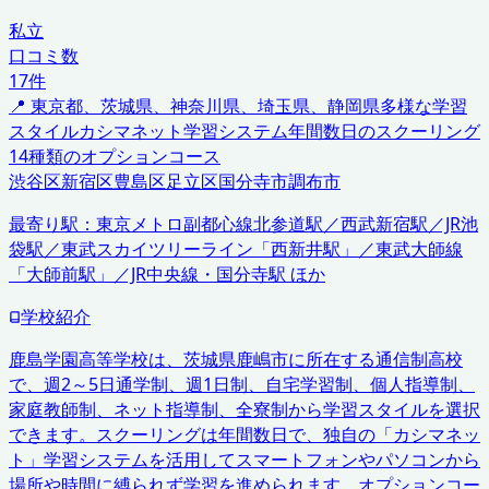
私立
口コミ数
17
件
📍
東京都、茨城県、神奈川県、埼玉県、静岡県
多様な学習
スタイル
カシマネット学習システム
年間数日のスクーリング
14種類のオプションコース
渋谷区
新宿区
豊島区
足立区
国分寺市
調布市
最寄り駅：
東京メトロ副都心線北参道駅／西武新宿駅／JR池
袋駅／東武スカイツリーライン「西新井駅」／東武大師線
「大師前駅」／JR中央線・国分寺駅 ほか
学校紹介
鹿島学園高等学校は、茨城県鹿嶋市に所在する通信制高校
で、週2～5日通学制、週1日制、自宅学習制、個人指導制、
家庭教師制、ネット指導制、全寮制から学習スタイルを選択
できます。スクーリングは年間数日で、独自の「カシマネッ
ト」学習システムを活用してスマートフォンやパソコンから
場所や時間に縛られず学習を進められます。オプションコー