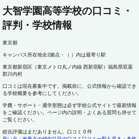
大智学園高等学校の口コミ・
評判・学校情報
東京都
キャンパス所在地
全
2
拠点・（ ）内は最寄り駅
東京都
新宿区
（
東京メトロ丸ノ内線 西新宿駅
）
福島県
双葉
郡川内村
口コミは現在募集中です。掲載前に、公式情報から確認でき
る学校概要を参考にしてください。
学費・サポート・通学形態は必ず学校公式サイトで最新情報
をご確認ください。ページ内の説明・よくある質問も併せて
ご覧ください。
総合評価はまだありません。口コミ
0
件
良い点・改善点の傾向
注目の口コミ
口コミ一覧を見る・条件