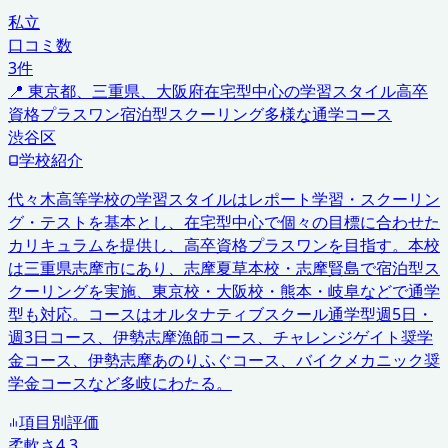
私立
口コミ数
3
件
📍
東京都、三重県、大阪府
在宅型中心の学習スタイル
高卒
資格プラスワン
宿泊型スクーリング
多様な通学コース
渋谷区
学校紹介
代々木高等学校の学習スタイルはレポート学習・スクーリン
グ・テストを基本とし、在宅型中心で個々の目標に合わせた
カリキュラムを提供し、高卒資格プラスワンを目指す。本校
は三重県志摩市にあり、志摩夏草本校・志摩賢島で宿泊型ス
クーリングを実施、東京校・大阪校・熊本・岐阜などで通学
型も対応。コースはオルタナティブスクール通学型週5日・
週3日コース、伊勢志摩漁師コース、チャレンジゲイト奨学
金コース、伊勢志摩あのりふぐコース、バイクメカニック奨
学金コースなど多岐にわたる。
項目別評価
柔軟さ
4.3