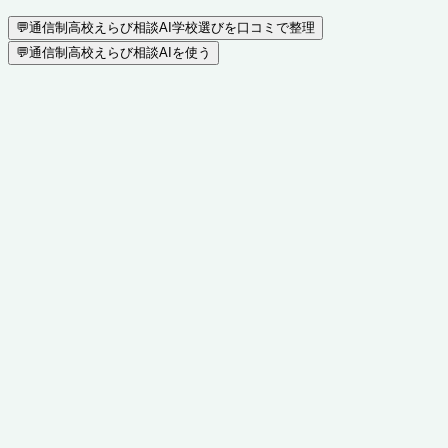
💬
通信制高校えらび相談AI
学校選びを口コミで整理
💬
通信制高校えらび相談AIを使う