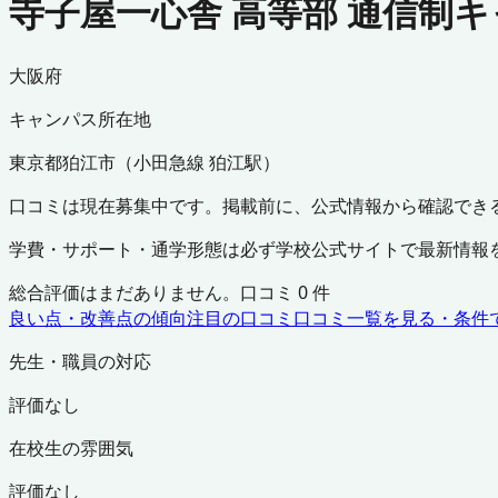
寺子屋一心舎 高等部 通信制
大阪府
キャンパス所在地
東京都
狛江市
（
小田急線 狛江駅
）
口コミは現在募集中です。掲載前に、公式情報から確認でき
学費・サポート・通学形態は必ず学校公式サイトで最新情報
総合評価はまだありません。口コミ
0
件
良い点・改善点の傾向
注目の口コミ
口コミ一覧を見る・条件
先生・職員の対応
評価なし
在校生の雰囲気
評価なし