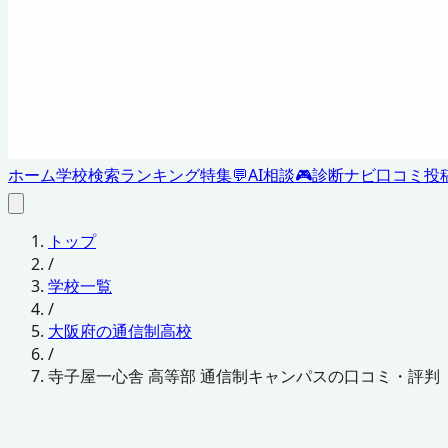
ホーム
学校検索
ランキング
特集
💬
AI相談
🎮
診断ナビ
口コミ投
トップ
/
学校一覧
/
大阪府の通信制高校
/
寺子屋一心舎 高等部 通信制キャンパスの口コミ・評判