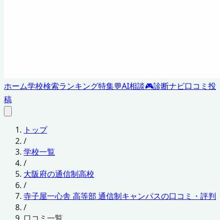
ホーム
学校検索
ランキング
特集
💬
AI相談
🎮
診断ナビ
口コミ投
稿
トップ
/
学校一覧
/
大阪府の通信制高校
/
寺子屋一心舎 高等部 通信制キャンパスの口コミ・評判
/
口コミ一覧