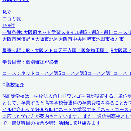
私立
口コミ数
158
件
一覧条件:
大阪府
ネット学習スタイル
週5・週3・週1+コース
大阪市阿倍野区
大阪市北区
大阪市中央区
堺市
池田市
枚方市
最寄り駅：
JR・大阪メトロ天王寺駅／阪急梅田駅／JR大阪駅
学費目安：
個別確認が必要
コース：
ネットコース／週5コース／週3コース／週1コース
学校紹介
N高等学校は、学校法人角川ドワンゴ学園が設置する、単位
として、卒業すると高等学校普通科の卒業資格を得ることが
イルに合わせて好きな時にネットで学習する「ネットコース
に応じた学び方が案内されています。 また、通信制高校と
で、履修科目の授業や特別活動に取り組みます。