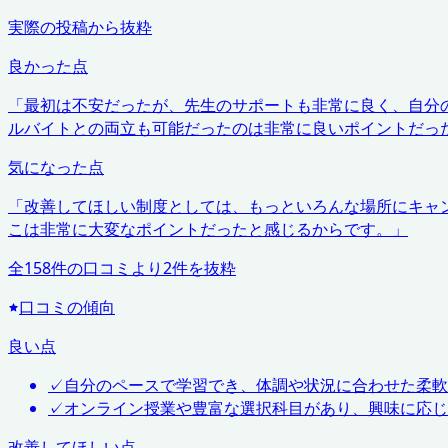
実際の投稿から抜粋
良かった点
「
最初は不安だったが、先生のサポートも非常に良く、自分
ルバイトとの両立も可能だったのは非常に良いポイントだっ
気になった点
「
改善してほしい制度としては、もっといろんな場所にキャ
こは非常に大変なポイントだったと感じるからです。
」
全
158
件の口コミより
2
件を抜粋
口コミの傾向
良い点
✓
自分のペースで学習でき、体調や状況に合わせた柔軟
✓
オンライン授業や豊富な選択科目があり、興味に応じ
改善してほしい点