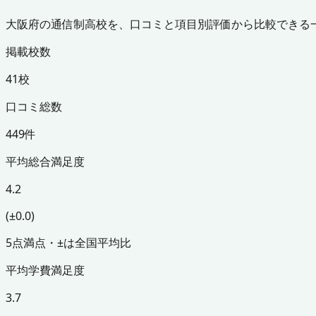
大阪府の通信制高校を、口コミと項目別評価から比較できる
掲載校数
41校
口コミ総数
449件
平均総合満足度
4.2
(±0.0)
5点満点・±は全国平均比
平均学費満足度
3.7