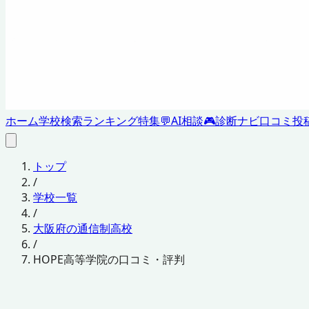
ホーム
学校検索
ランキング
特集
💬
AI相談
🎮
診断ナビ
口コミ投
トップ
/
学校一覧
/
大阪府の通信制高校
/
HOPE高等学院の口コミ・評判