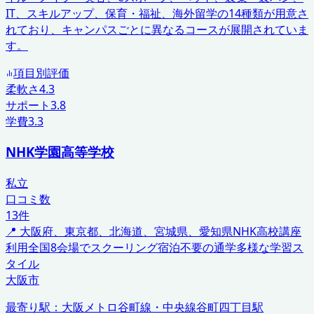
IT、スキルアップ、保育・福祉、海外留学の14種類が用意さ
れており、キャンパスごとに異なるコースが展開されていま
す。
項目別評価
柔軟さ
4.3
サポート
3.8
学費
3.3
NHK学園高等学校
私立
口コミ数
13
件
📍
大阪府、東京都、北海道、宮城県、愛知県
NHK高校講座
利用
全国8会場でスクーリング
宿泊不要の通学
多様な学習ス
タイル
大阪市
最寄り駅：
大阪メトロ谷町線・中央線谷町四丁目駅