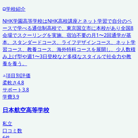
学校紹介
NHK学園高等学校はNHK高校講座とネット学習で自分のペ
ースで学べる通信制高校で、東京国立市に本校があり全国8
会場でスクーリングを実施、宿泊不要の月1〜2回通学が基
本。スタンダードコース、ライフデザインコース、ネット学
習コース、教養コース、海外特科コースを展開し、少人数積
み上げ型や週1〜3日登校など多様なスタイルで社会力や教
養を養う。
項目別評価
柔軟さ
4.8
サポート
3.8
学費
3.9
日本航空高等学校
私立
口コミ数
6
件