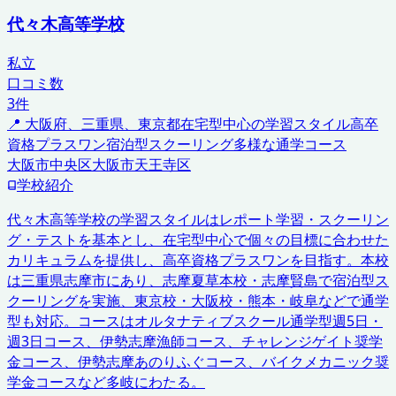
代々木高等学校
私立
口コミ数
3
件
📍
大阪府、三重県、東京都
在宅型中心の学習スタイル
高卒
資格プラスワン
宿泊型スクーリング
多様な通学コース
大阪市中央区
大阪市天王寺区
学校紹介
代々木高等学校の学習スタイルはレポート学習・スクーリン
グ・テストを基本とし、在宅型中心で個々の目標に合わせた
カリキュラムを提供し、高卒資格プラスワンを目指す。本校
は三重県志摩市にあり、志摩夏草本校・志摩賢島で宿泊型ス
クーリングを実施、東京校・大阪校・熊本・岐阜などで通学
型も対応。コースはオルタナティブスクール通学型週5日・
週3日コース、伊勢志摩漁師コース、チャレンジゲイト奨学
金コース、伊勢志摩あのりふぐコース、バイクメカニック奨
学金コースなど多岐にわたる。