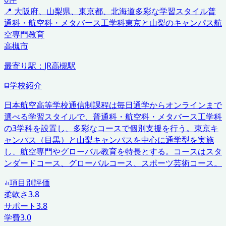
📍
大阪府、山梨県、東京都、北海道
多彩な学習スタイル
普
通科・航空科・メタバース工学科
東京と山梨のキャンパス
航
空専門教育
高槻市
最寄り駅：
JR高槻駅
学校紹介
日本航空高等学校通信制課程は毎日通学からオンラインまで
選べる学習スタイルで、普通科・航空科・メタバース工学科
の3学科を設置し、多彩なコースで個別支援を行う。東京キ
ャンパス（目黒）と山梨キャンパスを中心に通学型を実施
し、航空専門やグローバル教育を特長とする。コースはスタ
ンダードコース、グローバルコース、スポーツ芸術コース。
項目別評価
柔軟さ
3.8
サポート
3.8
学費
3.0