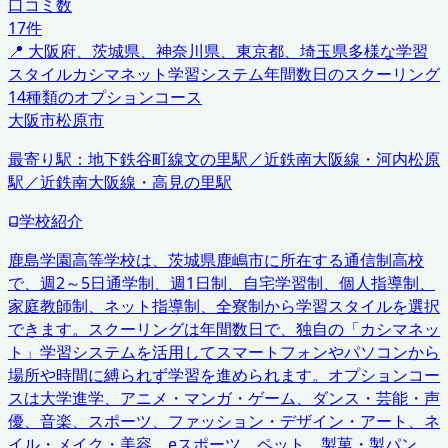
口コミ数
17
件
📍
大阪府、茨城県、神奈川県、東京都、埼玉県
多様な学習
スタイル
カシマネット学習システム
年間数日のスクーリング
14種類のオプションコース
大阪市
松原市
最寄り駅：
地下鉄谷町線文の里駅／近鉄南大阪線・河内松原
駅／近鉄南大阪線・高見の里駅
学校紹介
鹿島学園高等学校は、茨城県鹿嶋市に所在する通信制高校
で、週2～5日通学制、週1日制、自宅学習制、個人指導制、
家庭教師制、ネット指導制、全寮制から学習スタイルを選択
できます。スクーリングは年間数日で、独自の「カシマネッ
ト」学習システムを活用してスマートフォンやパソコンから
場所や時間に縛られず学習を進められます。オプションコー
スは大学進学、アニメ・マンガ・ゲーム、ダンス・芸能・声
優、音楽、スポーツ、ファッション・デザイン・アート、ネ
イル・メイク・美容、eスポーツ、ペット、製菓・製パン、