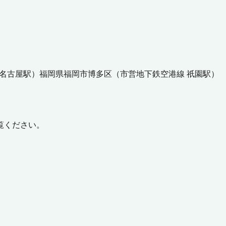
名古屋駅
）
福岡県
福岡市博多区
（
市営地下鉄空港線 祇園駅
）
覧ください。