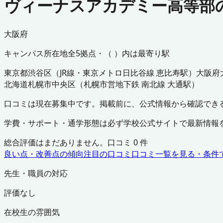
ヴィーナスアカデミー高等部
大阪府
キャンパス所在地
全
5
拠点・（ ）内は最寄り駅
東京都
渋谷区
（
JR線・東京メトロ日比谷線 恵比寿駅
）
大阪府
北海道
札幌市中央区
（
札幌市営地下鉄 南北線 大通駅
）
口コミは現在募集中です。掲載前に、公式情報から確認でき
学費・サポート・通学形態は必ず学校公式サイトで最新情報
総合評価はまだありません。口コミ
0
件
良い点・改善点の傾向
注目の口コミ
口コミ一覧を見る・条件
先生・職員の対応
評価なし
在校生の雰囲気