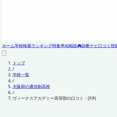
ホーム
学校検索
ランキング
特集
💬
AI相談
🎮
診断ナビ
口コミ投
トップ
/
学校一覧
/
大阪府の通信制高校
/
ヴィーナスアカデミー高等部の口コミ・評判