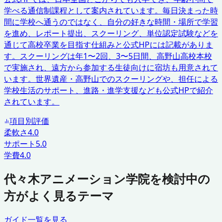
学べる通信制課程として案内されています。毎日決まった時
間に学校へ通うのではなく、自分の好きな時間・場所で学習
を進め、レポート提出、スクーリング、単位認定試験などを
通じて高校卒業を目指す仕組みと公式HPには記載がありま
す。スクーリングは年1〜2回、3〜5日間、高野山高校本校
で実施され、遠方から参加する生徒向けに宿坊も用意されて
います。世界遺産・高野山でのスクーリングや、担任による
学校生活のサポート、進路・進学支援なども公式HPで紹介
されています。
項目別評価
柔軟さ
4.0
サポート
5.0
学費
4.0
代々木アニメーション学院を検討中の
方がよく見るテーマ
ガイド一覧を見る