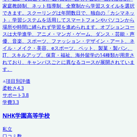
家庭教師制、ネット指導制、全寮制から学習スタイルを選択
できます。スクーリングは年間数日で、独自の「カシマネッ
ト」学習システムを活用してスマートフォンやパソコンから
場所や時間に縛られず学習を進められます。オプションコー
スは大学進学、アニメ・マンガ・ゲーム、ダンス・芸能・声
優、音楽、スポーツ、ファッション・デザイン・アート、ネ
イル・メイク・美容、eスポーツ、ペット、製菓・製パン、
IT、スキルアップ、保育・福祉、海外留学の14種類が用意さ
れており、キャンパスごとに異なるコースが展開されていま
す。
項目別評価
柔軟さ
4.3
サポート
3.8
学費
3.3
NHK学園高等学校
私立
口コミ数