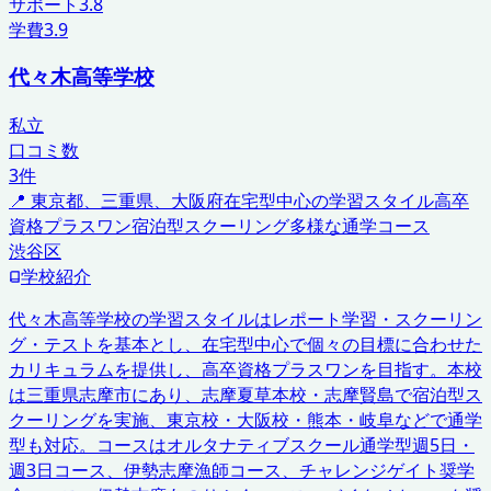
サポート
3.8
学費
3.9
代々木高等学校
私立
口コミ数
3
件
📍
東京都、三重県、大阪府
在宅型中心の学習スタイル
高卒
資格プラスワン
宿泊型スクーリング
多様な通学コース
渋谷区
学校紹介
代々木高等学校の学習スタイルはレポート学習・スクーリン
グ・テストを基本とし、在宅型中心で個々の目標に合わせた
カリキュラムを提供し、高卒資格プラスワンを目指す。本校
は三重県志摩市にあり、志摩夏草本校・志摩賢島で宿泊型ス
クーリングを実施、東京校・大阪校・熊本・岐阜などで通学
型も対応。コースはオルタナティブスクール通学型週5日・
週3日コース、伊勢志摩漁師コース、チャレンジゲイト奨学