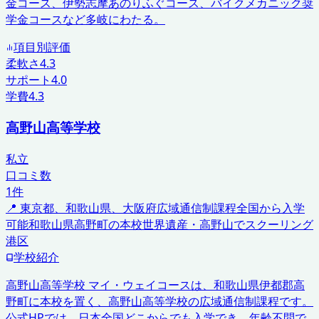
金コース、伊勢志摩あのりふぐコース、バイクメカニック奨
学金コースなど多岐にわたる。
項目別評価
柔軟さ
4.3
サポート
4.0
学費
4.3
高野山高等学校
私立
口コミ数
1
件
📍
東京都、和歌山県、大阪府
広域通信制課程
全国から入学
可能
和歌山県高野町の本校
世界遺産・高野山でスクーリング
港区
学校紹介
高野山高等学校 マイ・ウェイコースは、和歌山県伊都郡高
野町に本校を置く、高野山高等学校の広域通信制課程です。
公式HPでは、日本全国どこからでも入学でき、年齢不問で