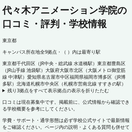
代々木アニメーション学院の
口コミ・評判・学校情報
東京都
キャンパス所在地
全
9
拠点・（ ）内は最寄り駅
東京都
千代田区
（
JR中央・総武線 水道橋駅
）
東京都
豊島区
（
JR山手線 池袋駅
）
大阪府
大阪市北区
（
大阪メトロ御堂筋
線 中津駅
）
愛知県
名古屋市中区
福岡県
福岡市博多区
（
JR博
多駅
）
北海道
札幌市中央区
（
札幌市営南北線 すすきの駅
）
残り
3
拠点をすべて表示
拠点の表示を折りたたむ
口コミは現在募集中です。掲載前に、公式情報から確認でき
る学校概要を参考にしてください。
学費・サポート・通学形態は必ず学校公式サイトで最新情報
をご確認ください。ページ内の説明・よくある質問も併せて