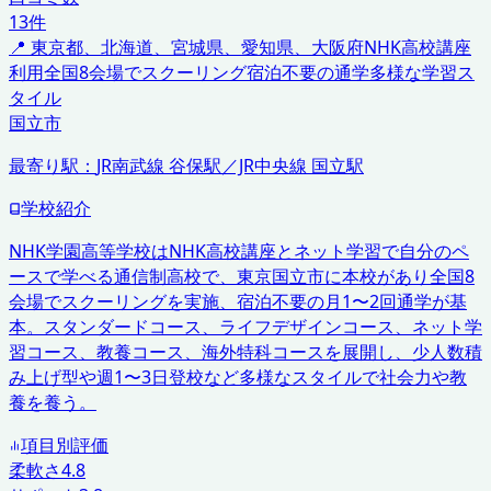
13
件
📍
東京都、北海道、宮城県、愛知県、大阪府
NHK高校講座
利用
全国8会場でスクーリング
宿泊不要の通学
多様な学習ス
タイル
国立市
最寄り駅：
JR南武線 谷保駅／JR中央線 国立駅
学校紹介
NHK学園高等学校はNHK高校講座とネット学習で自分のペ
ースで学べる通信制高校で、東京国立市に本校があり全国8
会場でスクーリングを実施、宿泊不要の月1〜2回通学が基
本。スタンダードコース、ライフデザインコース、ネット学
習コース、教養コース、海外特科コースを展開し、少人数積
み上げ型や週1〜3日登校など多様なスタイルで社会力や教
養を養う。
項目別評価
柔軟さ
4.8