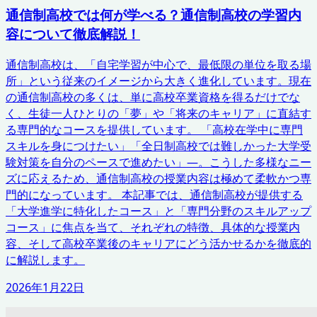
通信制高校では何が学べる？通信制高校の学習内
容について徹底解説！
通信制高校は、「自宅学習が中心で、最低限の単位を取る場
所」という従来のイメージから大きく進化しています。現在
の通信制高校の多くは、単に高校卒業資格を得るだけでな
く、生徒一人ひとりの「夢」や「将来のキャリア」に直結す
る専門的なコースを提供しています。 「高校在学中に専門
スキルを身につけたい」「全日制高校では難しかった大学受
験対策を自分のペースで進めたい」—。こうした多様なニー
ズに応えるため、通信制高校の授業内容は極めて柔軟かつ専
門的になっています。 本記事では、通信制高校が提供する
「大学進学に特化したコース」と「専門分野のスキルアップ
コース」に焦点を当て、それぞれの特徴、具体的な授業内
容、そして高校卒業後のキャリアにどう活かせるかを徹底的
に解説します。
2026年1月22日