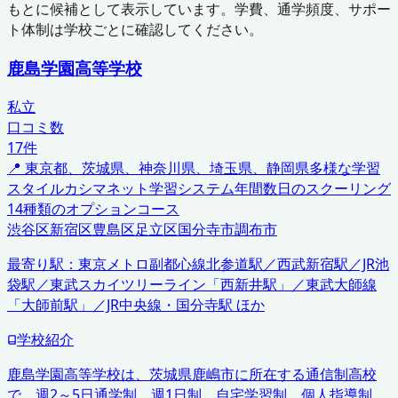
もとに候補として表示しています。学費、通学頻度、サポー
ト体制は学校ごとに確認してください。
鹿島学園高等学校
私立
口コミ数
17
件
📍
東京都、茨城県、神奈川県、埼玉県、静岡県
多様な学習
スタイル
カシマネット学習システム
年間数日のスクーリング
14種類のオプションコース
渋谷区
新宿区
豊島区
足立区
国分寺市
調布市
最寄り駅：
東京メトロ副都心線北参道駅／西武新宿駅／JR池
袋駅／東武スカイツリーライン「西新井駅」／東武大師線
「大師前駅」／JR中央線・国分寺駅 ほか
学校紹介
鹿島学園高等学校は、茨城県鹿嶋市に所在する通信制高校
で、週2～5日通学制、週1日制、自宅学習制、個人指導制、