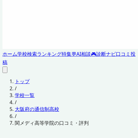
ホーム
学校検索
ランキング
特集
💬
AI相談
🎮
診断ナビ
口コミ投
稿
トップ
/
学校一覧
/
大阪府の通信制高校
/
関メディ高等学院の口コミ・評判