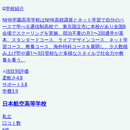
学校紹介
NHK学園高等学校はNHK高校講座とネット学習で自分のペ
ースで学べる通信制高校で、東京国立市に本校があり全国8
会場でスクーリングを実施、宿泊不要の月1〜2回通学が基
本。スタンダードコース、ライフデザインコース、ネット学
習コース、教養コース、海外特科コースを展開し、少人数積
み上げ型や週1〜3日登校など多様なスタイルで社会力や教
養を養う。
項目別評価
柔軟さ
4.8
サポート
3.8
学費
3.9
日本航空高等学校
私立
口コミ数
6
件