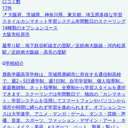
口コミ数
17
件
📍
大阪府、茨城県、神奈川県、東京都、埼玉県
多様な学習
スタイル
カシマネット学習システム
年間数日のスクーリング
14種類のオプションコース
大阪市
松原市
最寄り駅：
地下鉄谷町線文の里駅／近鉄南大阪線・河内松原
駅／近鉄南大阪線・高見の里駅
学校紹介
鹿島学園高等学校は、茨城県鹿嶋市に所在する通信制高校
で、週2～5日通学制、週1日制、自宅学習制、個人指導制、
家庭教師制、ネット指導制、全寮制から学習スタイルを選択
できます。スクーリングは年間数日で、独自の「カシマネッ
ト」学習システムを活用してスマートフォンやパソコンから
場所や時間に縛られず学習を進められます。オプションコー
スは大学進学、アニメ・マンガ・ゲーム、ダンス・芸能・声
優、音楽、スポーツ、ファッション・デザイン・アート、ネ
イル・メイク・美容、eスポーツ、ペット、製菓・製パン、