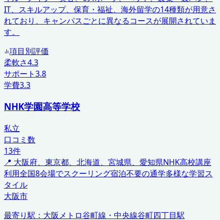
IT、スキルアップ、保育・福祉、海外留学の14種類が用意さ
れており、キャンパスごとに異なるコースが展開されていま
す。
項目別評価
柔軟さ
4.3
サポート
3.8
学費
3.3
NHK学園高等学校
私立
口コミ数
13
件
📍
大阪府、東京都、北海道、宮城県、愛知県
NHK高校講座
利用
全国8会場でスクーリング
宿泊不要の通学
多様な学習ス
タイル
大阪市
最寄り駅：
大阪メトロ谷町線・中央線谷町四丁目駅