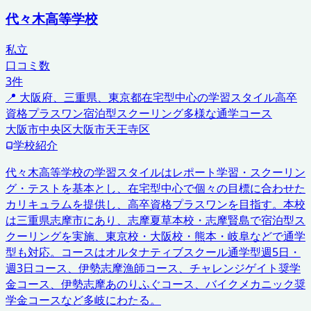
代々木高等学校
私立
口コミ数
3
件
📍
大阪府、三重県、東京都
在宅型中心の学習スタイル
高卒
資格プラスワン
宿泊型スクーリング
多様な通学コース
大阪市中央区
大阪市天王寺区
学校紹介
代々木高等学校の学習スタイルはレポート学習・スクーリン
グ・テストを基本とし、在宅型中心で個々の目標に合わせた
カリキュラムを提供し、高卒資格プラスワンを目指す。本校
は三重県志摩市にあり、志摩夏草本校・志摩賢島で宿泊型ス
クーリングを実施、東京校・大阪校・熊本・岐阜などで通学
型も対応。コースはオルタナティブスクール通学型週5日・
週3日コース、伊勢志摩漁師コース、チャレンジゲイト奨学
金コース、伊勢志摩あのりふぐコース、バイクメカニック奨
学金コースなど多岐にわたる。