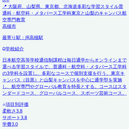
📍
大阪府、山梨県、東京都、北海道
多彩な学習スタイル
普
通科・航空科・メタバース工学科
東京と山梨のキャンパス
航
空専門教育
高槻市
最寄り駅：
JR高槻駅
学校紹介
日本航空高等学校通信制課程は毎日通学からオンラインまで
選べる学習スタイルで、普通科・航空科・メタバース工学科
の3学科を設置し、多彩なコースで個別支援を行う。東京キ
ャンパス（目黒）と山梨キャンパスを中心に通学型を実施
し、航空専門やグローバル教育を特長とする。コースはスタ
ンダードコース、グローバルコース、スポーツ芸術コース。
項目別評価
柔軟さ
3.8
サポート
3.8
学費
3.0