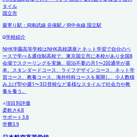
タイル
国立市
最寄り駅：
JR南武線 谷保駅／JR中央線 国立駅
学校紹介
NHK学園高等学校はNHK高校講座とネット学習で自分のペ
ースで学べる通信制高校で、東京国立市に本校があり全国8
会場でスクーリングを実施、宿泊不要の月1〜2回通学が基
本。スタンダードコース、ライフデザインコース、ネット学
習コース、教養コース、海外特科コースを展開し、少人数積
み上げ型や週1〜3日登校など多様なスタイルで社会力や教
養を養う。
項目別評価
柔軟さ
4.8
サポート
3.8
学費
3.9