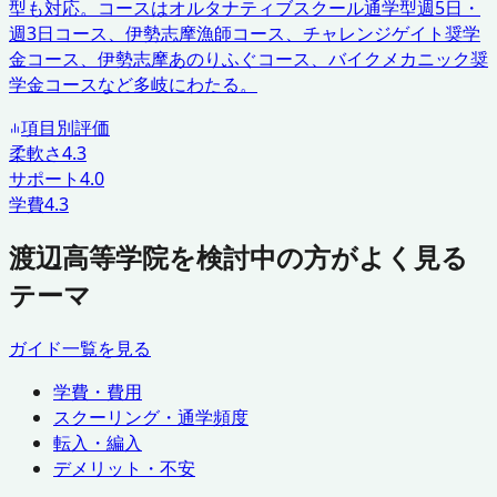
型も対応。コースはオルタナティブスクール通学型週5日・
週3日コース、伊勢志摩漁師コース、チャレンジゲイト奨学
金コース、伊勢志摩あのりふぐコース、バイクメカニック奨
学金コースなど多岐にわたる。
項目別評価
柔軟さ
4.3
サポート
4.0
学費
4.3
渡辺高等学院を検討中の方がよく見る
テーマ
ガイド一覧を見る
学費・費用
スクーリング・通学頻度
転入・編入
デメリット・不安