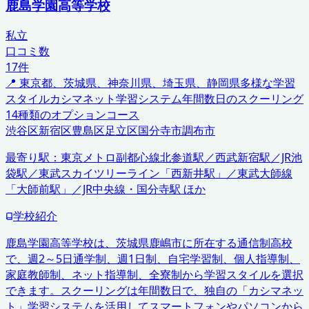
鹿島学園高等学校
私立
口コミ数
17
件
📍
東京都、茨城県、神奈川県、埼玉県、静岡県
多様な学習
スタイル
カシマネット学習システム
年間数日のスクーリング
14種類のオプションコース
渋谷区
新宿区
豊島区
足立区
国分寺市
調布市
最寄り駅：
東京メトロ副都心線北参道駅／西武新宿駅／JR池
袋駅／東武スカイツリーライン「西新井駅」／東武大師線
「大師前駅」／JR中央線・国分寺駅 ほか
学校紹介
鹿島学園高等学校は、茨城県鹿嶋市に所在する通信制高校
で、週2～5日通学制、週1日制、自宅学習制、個人指導制、
家庭教師制、ネット指導制、全寮制から学習スタイルを選択
できます。スクーリングは年間数日で、独自の「カシマネッ
ト」学習システムを活用してスマートフォンやパソコンから