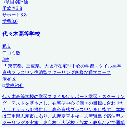
項目別評価
柔軟さ
3.8
サポート
3.8
学費
3.0
代々木高等学校
私立
口コミ数
3
件
📍
東京都、三重県、大阪府
在宅型中心の学習スタイル
高卒
資格プラスワン
宿泊型スクーリング
多様な通学コース
渋谷区
学校紹介
代々木高等学校の学習スタイルはレポート学習・スクーリン
グ・テストを基本とし、在宅型中心で個々の目標に合わせた
カリキュラムを提供し、高卒資格プラスワンを目指す。本校
は三重県志摩市にあり、志摩夏草本校・志摩賢島で宿泊型ス
クーリングを実施、東京校・大阪校・熊本・岐阜などで通学