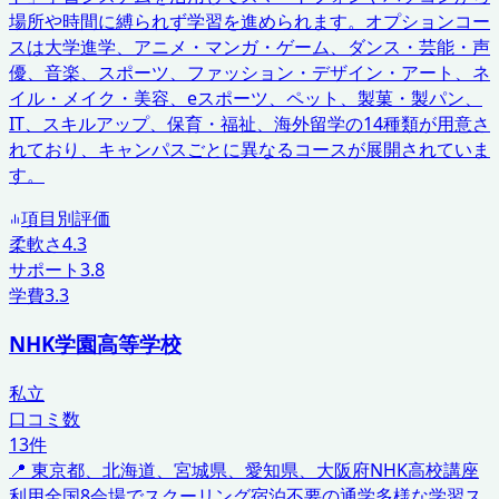
場所や時間に縛られず学習を進められます。オプションコー
スは大学進学、アニメ・マンガ・ゲーム、ダンス・芸能・声
優、音楽、スポーツ、ファッション・デザイン・アート、ネ
イル・メイク・美容、eスポーツ、ペット、製菓・製パン、
IT、スキルアップ、保育・福祉、海外留学の14種類が用意さ
れており、キャンパスごとに異なるコースが展開されていま
す。
項目別評価
柔軟さ
4.3
サポート
3.8
学費
3.3
NHK学園高等学校
私立
口コミ数
13
件
📍
東京都、北海道、宮城県、愛知県、大阪府
NHK高校講座
利用
全国8会場でスクーリング
宿泊不要の通学
多様な学習ス