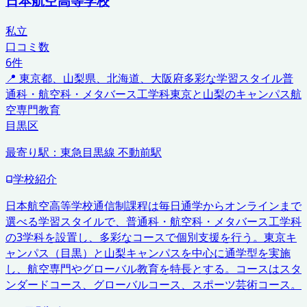
日本航空高等学校
私立
口コミ数
6
件
📍
東京都、山梨県、北海道、大阪府
多彩な学習スタイル
普
通科・航空科・メタバース工学科
東京と山梨のキャンパス
航
空専門教育
目黒区
最寄り駅：
東急目黒線 不動前駅
学校紹介
日本航空高等学校通信制課程は毎日通学からオンラインまで
選べる学習スタイルで、普通科・航空科・メタバース工学科
の3学科を設置し、多彩なコースで個別支援を行う。東京キ
ャンパス（目黒）と山梨キャンパスを中心に通学型を実施
し、航空専門やグローバル教育を特長とする。コースはスタ
ンダードコース、グローバルコース、スポーツ芸術コース。