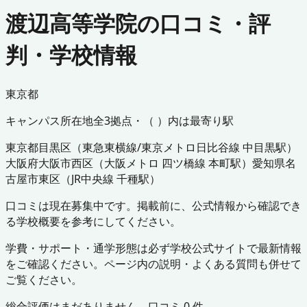
渡辺高等学院の口コミ・評
判・学校情報
東京都
キャンパス所在地
全
3
拠点・（ ）内は最寄り駅
東京都
目黒区
（
東急東横線/東京メトロ日比谷線 中目黒駅
）
大阪府
大阪市西区
（
大阪メトロ 四ツ橋線 本町駅
）
愛知県
名
古屋市東区
（
JR中央線 千種駅
）
口コミは現在募集中です。掲載前に、公式情報から確認でき
る学校概要を参考にしてください。
学費・サポート・通学形態は必ず学校公式サイトで最新情報
をご確認ください。ページ内の説明・よくある質問も併せて
ご覧ください。
総合評価はまだありません。口コミ
0
件