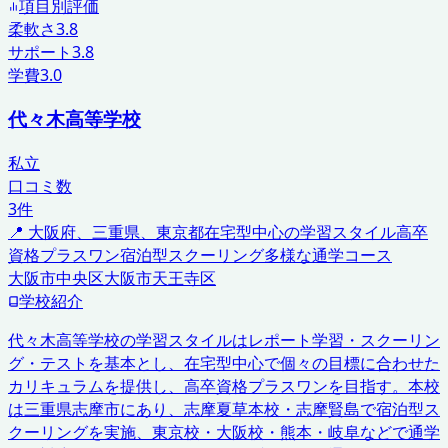
項目別評価
柔軟さ
3.8
サポート
3.8
学費
3.0
代々木高等学校
私立
口コミ数
3
件
📍
大阪府、三重県、東京都
在宅型中心の学習スタイル
高卒
資格プラスワン
宿泊型スクーリング
多様な通学コース
大阪市中央区
大阪市天王寺区
学校紹介
代々木高等学校の学習スタイルはレポート学習・スクーリン
グ・テストを基本とし、在宅型中心で個々の目標に合わせた
カリキュラムを提供し、高卒資格プラスワンを目指す。本校
は三重県志摩市にあり、志摩夏草本校・志摩賢島で宿泊型ス
クーリングを実施、東京校・大阪校・熊本・岐阜などで通学