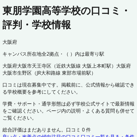
東朋学園高等学校の口コミ・
評判・学校情報
大阪府
キャンパス所在地
全
2
拠点・（ ）内は最寄り駅
大阪府
大阪市天王寺区
（
近鉄大阪線 大阪上本町駅
）
大阪府
大阪市生野区
（
JR大和路線 東部市場前駅
）
口コミは現在募集中です。掲載前に、公式情報から確認でき
る学校概要を参考にしてください。
学費・サポート・通学形態は必ず学校公式サイトで最新情報
をご確認ください。ページ内の説明・よくある質問も併せて
ご覧ください。
総合評価はまだありません。口コミ
0
件
良い点・改善点の傾向
注目の口コミ
口コミ一覧を見る・条件