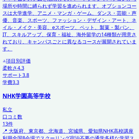
場所や時間に縛られず学習を進められます。オプションコー
スは大学進学、アニメ・マンガ・ゲーム、ダンス・芸能・声
優、音楽、スポーツ、ファッション・デザイン・アート、ネ
イル・メイク・美容、eスポーツ、ペット、製菓・製パン、
IT、スキルアップ、保育・福祉、海外留学の14種類が用意さ
れており、キャンパスごとに異なるコースが展開されていま
す。
項目別評価
柔軟さ
4.3
サポート
3.8
学費
3.3
NHK学園高等学校
私立
口コミ数
13
件
📍
大阪府、東京都、北海道、宮城県、愛知県
NHK高校講座
利用
全国8会場でスクーリング
宿泊不要の通学
多様な学習ス