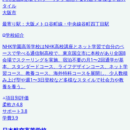
タイル
大阪市
最寄り駅：
大阪メトロ谷町線・中央線谷町四丁目駅
学校紹介
NHK学園高等学校はNHK高校講座とネット学習で自分のペ
ースで学べる通信制高校で、東京国立市に本校があり全国8
会場でスクーリングを実施、宿泊不要の月1〜2回通学が基
本。スタンダードコース、ライフデザインコース、ネット学
習コース、教養コース、海外特科コースを展開し、少人数積
み上げ型や週1〜3日登校など多様なスタイルで社会力や教
養を養う。
項目別評価
柔軟さ
4.8
サポート
3.8
学費
3.9