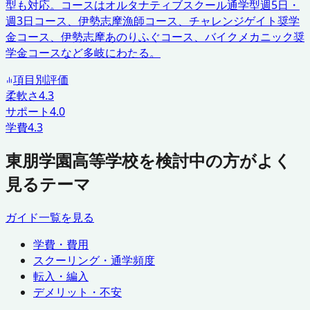
型も対応。コースはオルタナティブスクール通学型週5日・
週3日コース、伊勢志摩漁師コース、チャレンジゲイト奨学
金コース、伊勢志摩あのりふぐコース、バイクメカニック奨
学金コースなど多岐にわたる。
項目別評価
柔軟さ
4.3
サポート
4.0
学費
4.3
東朋学園高等学校を検討中の方がよく
見るテーマ
ガイド一覧を見る
学費・費用
スクーリング・通学頻度
転入・編入
デメリット・不安