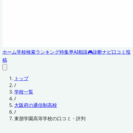
ホーム
学校検索
ランキング
特集
💬
AI相談
🎮
診断ナビ
口コミ投
稿
トップ
/
学校一覧
/
大阪府の通信制高校
/
東朋学園高等学校の口コミ・評判