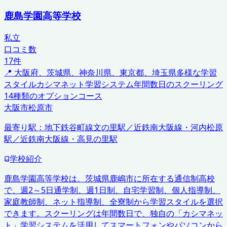
鹿島学園高等学校
私立
口コミ数
17
件
📍
大阪府、茨城県、神奈川県、東京都、埼玉県
多様な学習
スタイル
カシマネット学習システム
年間数日のスクーリング
14種類のオプションコース
大阪市
松原市
最寄り駅：
地下鉄谷町線文の里駅／近鉄南大阪線・河内松原
駅／近鉄南大阪線・高見の里駅
学校紹介
鹿島学園高等学校は、茨城県鹿嶋市に所在する通信制高校
で、週2～5日通学制、週1日制、自宅学習制、個人指導制、
家庭教師制、ネット指導制、全寮制から学習スタイルを選択
できます。スクーリングは年間数日で、独自の「カシマネッ
ト」学習システムを活用してスマートフォンやパソコンから