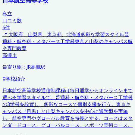
日本航空高等学校
私立
口コミ数
6
件
📍
大阪府、山梨県、東京都、北海道
多彩な学習スタイル
普
通科・航空科・メタバース工学科
東京と山梨のキャンパス
航
空専門教育
高槻市
最寄り駅：
JR高槻駅
学校紹介
日本航空高等学校通信制課程は毎日通学からオンラインまで
選べる学習スタイルで、普通科・航空科・メタバース工学科
の3学科を設置し、多彩なコースで個別支援を行う。東京キ
ャンパス（目黒）と山梨キャンパスを中心に通学型を実施
し、航空専門やグローバル教育を特長とする。コースはスタ
ンダードコース、グローバルコース、スポーツ芸術コース。