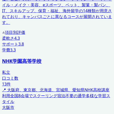
イル・メイク・美容、eスポーツ、ペット、製菓・製パン、
IT、スキルアップ、保育・福祉、海外留学の14種類が用意さ
れており、キャンパスごとに異なるコースが展開されていま
す。
項目別評価
柔軟さ
4.3
サポート
3.8
学費
3.3
NHK学園高等学校
私立
口コミ数
13
件
📍
大阪府、東京都、北海道、宮城県、愛知県
NHK高校講座
利用
全国8会場でスクーリング
宿泊不要の通学
多様な学習ス
タイル
大阪市