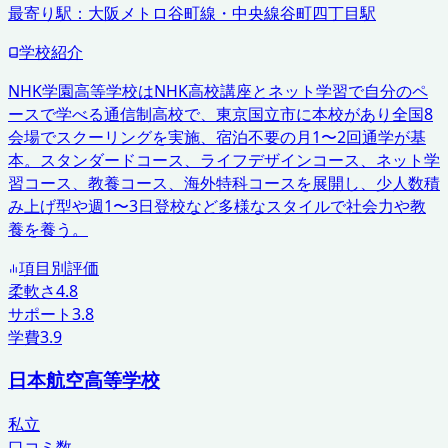
最寄り駅：
大阪メトロ谷町線・中央線谷町四丁目駅
学校紹介
NHK学園高等学校はNHK高校講座とネット学習で自分のペ
ースで学べる通信制高校で、東京国立市に本校があり全国8
会場でスクーリングを実施、宿泊不要の月1〜2回通学が基
本。スタンダードコース、ライフデザインコース、ネット学
習コース、教養コース、海外特科コースを展開し、少人数積
み上げ型や週1〜3日登校など多様なスタイルで社会力や教
養を養う。
項目別評価
柔軟さ
4.8
サポート
3.8
学費
3.9
日本航空高等学校
私立
口コミ数