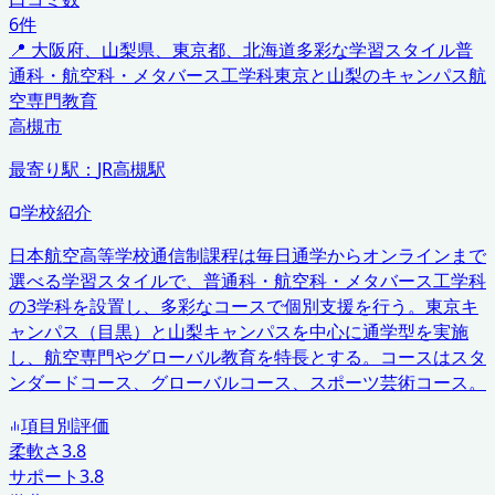
6
件
📍
大阪府、山梨県、東京都、北海道
多彩な学習スタイル
普
通科・航空科・メタバース工学科
東京と山梨のキャンパス
航
空専門教育
高槻市
最寄り駅：
JR高槻駅
学校紹介
日本航空高等学校通信制課程は毎日通学からオンラインまで
選べる学習スタイルで、普通科・航空科・メタバース工学科
の3学科を設置し、多彩なコースで個別支援を行う。東京キ
ャンパス（目黒）と山梨キャンパスを中心に通学型を実施
し、航空専門やグローバル教育を特長とする。コースはスタ
ンダードコース、グローバルコース、スポーツ芸術コース。
項目別評価
柔軟さ
3.8
サポート
3.8