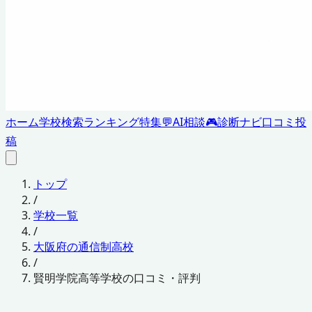
ホーム
学校検索
ランキング
特集
💬
AI相談
🎮
診断ナビ
口コミ投
稿
トップ
/
学校一覧
/
大阪府の通信制高校
/
賢明学院高等学校の口コミ・評判