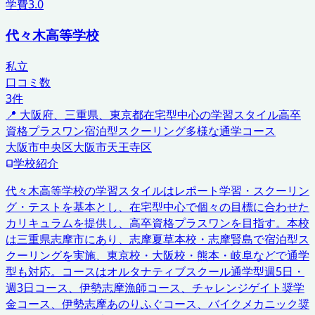
学費
3.0
代々木高等学校
私立
口コミ数
3
件
📍
大阪府、三重県、東京都
在宅型中心の学習スタイル
高卒
資格プラスワン
宿泊型スクーリング
多様な通学コース
大阪市中央区
大阪市天王寺区
学校紹介
代々木高等学校の学習スタイルはレポート学習・スクーリン
グ・テストを基本とし、在宅型中心で個々の目標に合わせた
カリキュラムを提供し、高卒資格プラスワンを目指す。本校
は三重県志摩市にあり、志摩夏草本校・志摩賢島で宿泊型ス
クーリングを実施、東京校・大阪校・熊本・岐阜などで通学
型も対応。コースはオルタナティブスクール通学型週5日・
週3日コース、伊勢志摩漁師コース、チャレンジゲイト奨学
金コース、伊勢志摩あのりふぐコース、バイクメカニック奨