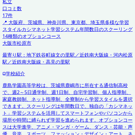
私立
口コミ数
17
件
📍
大阪府、茨城県、神奈川県、東京都、埼玉県
多様な学習
スタイル
カシマネット学習システム
年間数日のスクーリング
14種類のオプションコース
大阪市
松原市
最寄り駅：
地下鉄谷町線文の里駅／近鉄南大阪線・河内松原
駅／近鉄南大阪線・高見の里駅
学校紹介
鹿島学園高等学校は、茨城県鹿嶋市に所在する通信制高校
で、週2～5日通学制、週1日制、自宅学習制、個人指導制、
家庭教師制、ネット指導制、全寮制から学習スタイルを選択
できます。スクーリングは年間数日で、独自の「カシマネッ
ト」学習システムを活用してスマートフォンやパソコンから
場所や時間に縛られず学習を進められます。オプションコー
スは大学進学、アニメ・マンガ・ゲーム、ダンス・芸能・声
優、音楽、スポーツ、ファッション・デザイン・アート、ネ