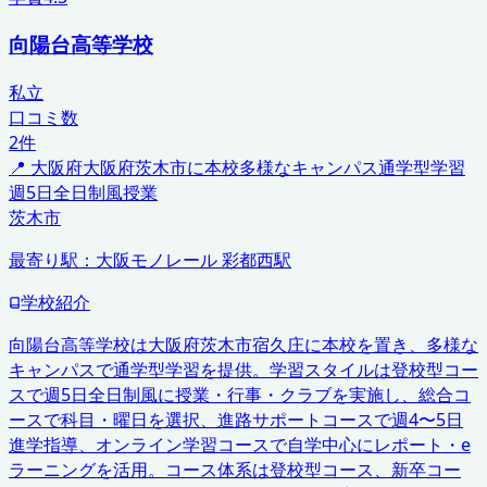
向陽台高等学校
私立
口コミ数
2
件
📍
大阪府
大阪府茨木市に本校
多様なキャンパス
通学型学習
週5日全日制風授業
茨木市
最寄り駅：
大阪モノレール 彩都西駅
学校紹介
向陽台高等学校は大阪府茨木市宿久庄に本校を置き、多様な
キャンパスで通学型学習を提供。学習スタイルは登校型コー
スで週5日全日制風に授業・行事・クラブを実施し、総合コ
ースで科目・曜日を選択、進路サポートコースで週4〜5日
進学指導、オンライン学習コースで自学中心にレポート・e
ラーニングを活用。コース体系は登校型コース、新卒コー