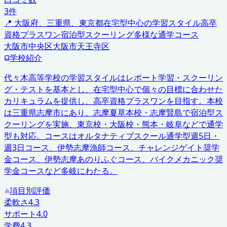
3
件
📍
大阪府、三重県、東京都
在宅型中心の学習スタイル
高卒
資格プラスワン
宿泊型スクーリング
多様な通学コース
大阪市中央区
大阪市天王寺区
学校紹介
代々木高等学校の学習スタイルはレポート学習・スクーリン
グ・テストを基本とし、在宅型中心で個々の目標に合わせた
カリキュラムを提供し、高卒資格プラスワンを目指す。本校
は三重県志摩市にあり、志摩夏草本校・志摩賢島で宿泊型ス
クーリングを実施、東京校・大阪校・熊本・岐阜などで通学
型も対応。コースはオルタナティブスクール通学型週5日・
週3日コース、伊勢志摩漁師コース、チャレンジゲイト奨学
金コース、伊勢志摩あのりふぐコース、バイクメカニック奨
学金コースなど多岐にわたる。
項目別評価
柔軟さ
4.3
サポート
4.0
学費
4.3