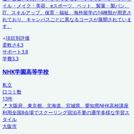
イル・メイク・美容、eスポーツ、ペット、製菓・製パン、
IT、スキルアップ、保育・福祉、海外留学の14種類が用意さ
れており、キャンパスごとに異なるコースが展開されていま
す。
項目別評価
柔軟さ
4.3
サポート
3.8
学費
3.3
NHK学園高等学校
私立
口コミ数
13
件
📍
大阪府、東京都、北海道、宮城県、愛知県
NHK高校講座
利用
全国8会場でスクーリング
宿泊不要の通学
多様な学習ス
タイル
大阪市