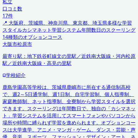
私立
口コミ数
17
件
📍
大阪府、茨城県、神奈川県、東京都、埼玉県
多様な学習
スタイル
カシマネット学習システム
年間数日のスクーリング
14種類のオプションコース
大阪市
松原市
最寄り駅：
地下鉄谷町線文の里駅／近鉄南大阪線・河内松原
駅／近鉄南大阪線・高見の里駅
学校紹介
鹿島学園高等学校は、茨城県鹿嶋市に所在する通信制高校
で、週2～5日通学制、週1日制、自宅学習制、個人指導制、
家庭教師制、ネット指導制、全寮制から学習スタイルを選択
できます。スクーリングは年間数日で、独自の「カシマネッ
ト」学習システムを活用してスマートフォンやパソコンから
場所や時間に縛られず学習を進められます。オプションコー
スは大学進学、アニメ・マンガ・ゲーム、ダンス・芸能・声
優、音楽、スポーツ、ファッション・デザイン・アート、ネ