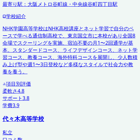
最寄り駅：
大阪メトロ谷町線・中央線谷町四丁目駅
学校紹介
NHK学園高等学校はNHK高校講座とネット学習で自分のペ
ースで学べる通信制高校で、東京国立市に本校があり全国8
会場でスクーリングを実施、宿泊不要の月1〜2回通学が基
本。スタンダードコース、ライフデザインコース、ネット学
習コース、教養コース、海外特科コースを展開し、少人数積
み上げ型や週1〜3日登校など多様なスタイルで社会力や教
養を養う。
項目別評価
柔軟さ
4.8
サポート
3.8
学費
3.9
代々木高等学校
私立
口コミ数