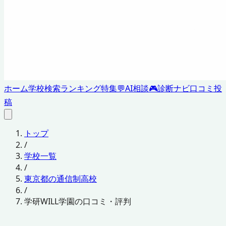
ホーム
学校検索
ランキング
特集
💬
AI相談
🎮
診断ナビ
口コミ投
稿
トップ
/
学校一覧
/
東京都の通信制高校
/
学研WILL学園の口コミ・評判