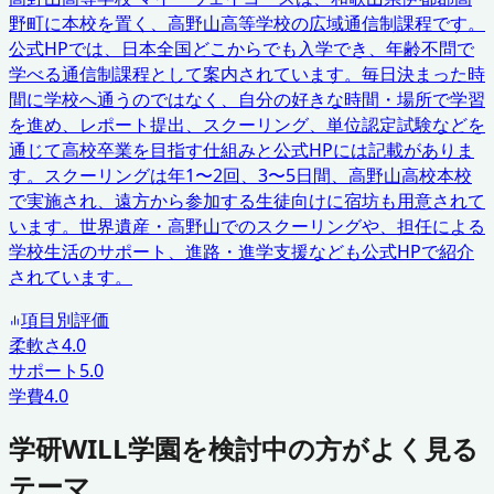
野町に本校を置く、高野山高等学校の広域通信制課程です。
公式HPでは、日本全国どこからでも入学でき、年齢不問で
学べる通信制課程として案内されています。毎日決まった時
間に学校へ通うのではなく、自分の好きな時間・場所で学習
を進め、レポート提出、スクーリング、単位認定試験などを
通じて高校卒業を目指す仕組みと公式HPには記載がありま
す。スクーリングは年1〜2回、3〜5日間、高野山高校本校
で実施され、遠方から参加する生徒向けに宿坊も用意されて
います。世界遺産・高野山でのスクーリングや、担任による
学校生活のサポート、進路・進学支援なども公式HPで紹介
されています。
項目別評価
柔軟さ
4.0
サポート
5.0
学費
4.0
学研WILL学園を検討中の方がよく見る
テーマ