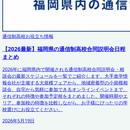
通信制高校お役立ち情報
【2026最新】福岡県の通信制高校合同説明会日程
まとめ
2026年に福岡県内で開催される通信制高校合同説明会・相
談会の最新スケジュールを一覧でご紹介します。大手進学情
報会社が主催する大規模フェアから、地域密着型の小規模相
談会、自宅から気軽に参加できるオンラインイベントまで、
それぞれの特徴や参加予定校をまとめました。開催時期やエ
リア、参加校の特徴を比較しながら、お子様にぴったりの学
校選びにお役立てください。
2026年5月19日