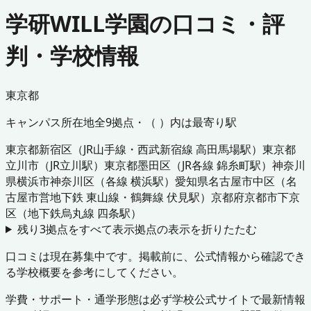
学研WILL学園の口コミ・評
判・学校情報
東京都
キャンパス所在地
全
9
拠点・（ ）内は最寄り駅
東京都
新宿区
（
JR山手線・西武新宿線 高田馬場駅
）
東京都
立川市
（
JR立川駅
）
東京都
墨田区
（
JR各線 錦糸町駅
）
神奈川
県
横浜市神奈川区
（
各線 横浜駅
）
愛知県
名古屋市中区
（
名
古屋市営地下鉄 東山線・鶴舞線 伏見駅
）
京都府
京都市下京
区
（
地下鉄烏丸線 四条駅
）
残り
3
拠点をすべて表示
拠点の表示を折りたたむ
口コミは現在募集中です。掲載前に、公式情報から確認でき
る学校概要を参考にしてください。
学費・サポート・通学形態は必ず学校公式サイトで最新情報