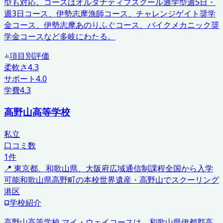
型も対応。コースはオルタナティブスクール通学型週5日・
週3日コース、伊勢志摩漁師コース、チャレンジゲイト奨学
金コース、伊勢志摩あのりふぐコース、バイクメカニック奨
学金コースなど多岐にわたる。
項目別評価
柔軟さ
4.3
サポート
4.0
学費
4.3
高野山高等学校
私立
口コミ数
1
件
📍
東京都、和歌山県、大阪府
広域通信制課程
全国から入学
可能
和歌山県高野町の本校
世界遺産・高野山でスクーリング
港区
学校紹介
高野山高等学校 マイ・ウェイコースは、和歌山県伊都郡高