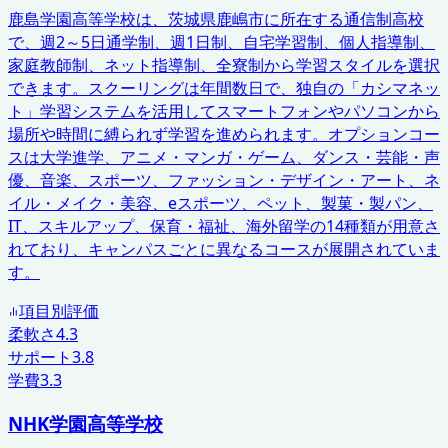
鹿島学園高等学校は、茨城県鹿嶋市に所在する通信制高校
で、週2～5日通学制、週1日制、自宅学習制、個人指導制、
家庭教師制、ネット指導制、全寮制から学習スタイルを選択
できます。スクーリングは年間数日で、独自の「カシマネッ
ト」学習システムを活用してスマートフォンやパソコンから
場所や時間に縛られず学習を進められます。オプションコー
スは大学進学、アニメ・マンガ・ゲーム、ダンス・芸能・声
優、音楽、スポーツ、ファッション・デザイン・アート、ネ
イル・メイク・美容、eスポーツ、ペット、製菓・製パン、
IT、スキルアップ、保育・福祉、海外留学の14種類が用意さ
れており、キャンパスごとに異なるコースが展開されていま
す。
項目別評価
柔軟さ
4.3
サポート
3.8
学費
3.3
NHK学園高等学校