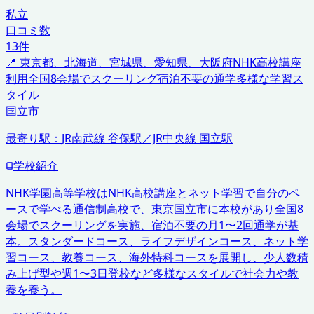
私立
口コミ数
13
件
📍
東京都、北海道、宮城県、愛知県、大阪府
NHK高校講座
利用
全国8会場でスクーリング
宿泊不要の通学
多様な学習ス
タイル
国立市
最寄り駅：
JR南武線 谷保駅／JR中央線 国立駅
学校紹介
NHK学園高等学校はNHK高校講座とネット学習で自分のペ
ースで学べる通信制高校で、東京国立市に本校があり全国8
会場でスクーリングを実施、宿泊不要の月1〜2回通学が基
本。スタンダードコース、ライフデザインコース、ネット学
習コース、教養コース、海外特科コースを展開し、少人数積
み上げ型や週1〜3日登校など多様なスタイルで社会力や教
養を養う。