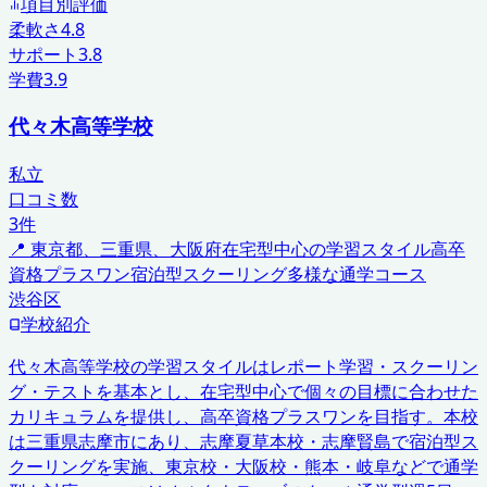
項目別評価
柔軟さ
4.8
サポート
3.8
学費
3.9
代々木高等学校
私立
口コミ数
3
件
📍
東京都、三重県、大阪府
在宅型中心の学習スタイル
高卒
資格プラスワン
宿泊型スクーリング
多様な通学コース
渋谷区
学校紹介
代々木高等学校の学習スタイルはレポート学習・スクーリン
グ・テストを基本とし、在宅型中心で個々の目標に合わせた
カリキュラムを提供し、高卒資格プラスワンを目指す。本校
は三重県志摩市にあり、志摩夏草本校・志摩賢島で宿泊型ス
クーリングを実施、東京校・大阪校・熊本・岐阜などで通学