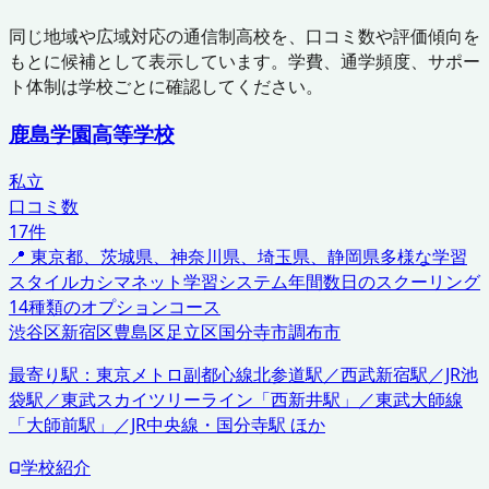
同じ地域や広域対応の通信制高校を、口コミ数や評価傾向を
もとに候補として表示しています。学費、通学頻度、サポー
ト体制は学校ごとに確認してください。
鹿島学園高等学校
私立
口コミ数
17
件
📍
東京都、茨城県、神奈川県、埼玉県、静岡県
多様な学習
スタイル
カシマネット学習システム
年間数日のスクーリング
14種類のオプションコース
渋谷区
新宿区
豊島区
足立区
国分寺市
調布市
最寄り駅：
東京メトロ副都心線北参道駅／西武新宿駅／JR池
袋駅／東武スカイツリーライン「西新井駅」／東武大師線
「大師前駅」／JR中央線・国分寺駅 ほか
学校紹介