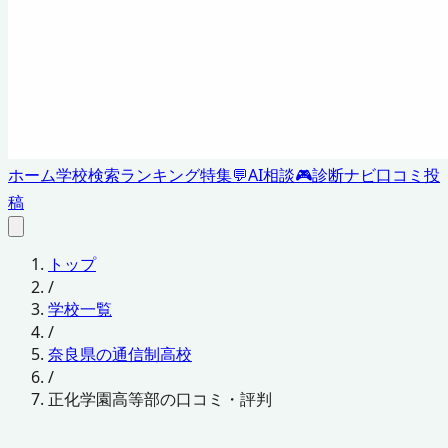
ホーム
学校検索
ランキング
特集
💬
AI相談
🎮
診断ナビ
口コミ投
稿
トップ
/
学校一覧
/
奈良県の通信制高校
/
正化学園高等部の口コミ・評判