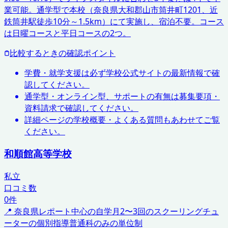
業可能。通学型で本校（奈良県大和郡山市筒井町1201、近
鉄筒井駅徒歩10分～1.5km）にて実施し、宿泊不要。コース
は日曜コースと平日コースの2つ。
比較するときの確認ポイント
学費・就学支援は必ず学校公式サイトの最新情報で確
認してください。
通学型・オンライン型、サポートの有無は募集要項・
資料請求で確認してください。
詳細ページの学校概要・よくある質問もあわせてご覧
ください。
和順館高等学校
私立
口コミ数
0
件
📍
奈良県
レポート中心の自学
月2〜3回のスクーリング
チュ
ーターの個別指導
普通科のみの単位制