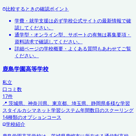
比較するときの確認ポイント
学費・就学支援は必ず学校公式サイトの最新情報で確
認してください。
通学型・オンライン型、サポートの有無は募集要項・
資料請求で確認してください。
詳細ページの学校概要・よくある質問もあわせてご覧
ください。
鹿島学園高等学校
私立
口コミ数
17
件
📍
茨城県、神奈川県、東京都、埼玉県、静岡県
多様な学習
スタイル
カシマネット学習システム
年間数日のスクーリング
14種類のオプションコース
学校紹介
鹿島学園高等学校は、茨城県鹿嶋市に所在する通信制高校