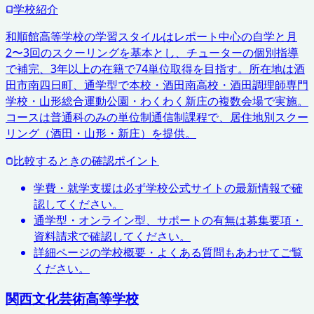
学校紹介
和順館高等学校の学習スタイルはレポート中心の自学と月
2〜3回のスクーリングを基本とし、チューターの個別指導
で補完、3年以上の在籍で74単位取得を目指す。所在地は酒
田市南四日町、通学型で本校・酒田南高校・酒田調理師専門
学校・山形総合運動公園・わくわく新庄の複数会場で実施。
コースは普通科のみの単位制通信制課程で、居住地別スクー
リング（酒田・山形・新庄）を提供。
比較するときの確認ポイント
学費・就学支援は必ず学校公式サイトの最新情報で確
認してください。
通学型・オンライン型、サポートの有無は募集要項・
資料請求で確認してください。
詳細ページの学校概要・よくある質問もあわせてご覧
ください。
関西文化芸術高等学校