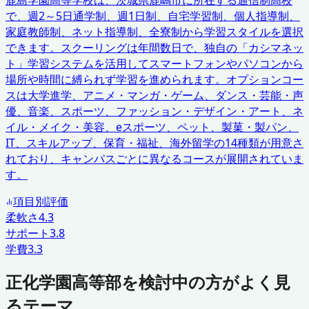
で、週2～5日通学制、週1日制、自宅学習制、個人指導制、
家庭教師制、ネット指導制、全寮制から学習スタイルを選択
できます。スクーリングは年間数日で、独自の「カシマネッ
ト」学習システムを活用してスマートフォンやパソコンから
場所や時間に縛られず学習を進められます。オプションコー
スは大学進学、アニメ・マンガ・ゲーム、ダンス・芸能・声
優、音楽、スポーツ、ファッション・デザイン・アート、ネ
イル・メイク・美容、eスポーツ、ペット、製菓・製パン、
IT、スキルアップ、保育・福祉、海外留学の14種類が用意さ
れており、キャンパスごとに異なるコースが展開されていま
す。
項目別評価
柔軟さ
4.3
サポート
3.8
学費
3.3
正化学園高等部を検討中の方がよく見
るテーマ