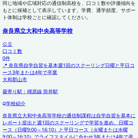
同じ地域や広域対応の通信制高校を、口コミ数や評価傾向を
もとに候補として表示しています。学費、通学頻度、サポー
ト体制は学校ごとに確認してください。
奈良県立大和中央高等学校
公立
口コミ数
0
件
📍
奈良県
自学自習を基本
週1回のスクーリング
日曜と平日コ
ース
3年または4年で卒業
大和郡山市
最寄り駅：
橿原線 筒井駅
学校紹介
奈良県立大和中央高等学校の通信制課程は自学自習を基本に
レポート提出と週1回のスクーリングで学習を進め、日曜コ
ース（日曜9:00～16:10）と平日コース（火曜または水曜
9:00～16:10）でライフスタイルに合わせ3年または4年で卒