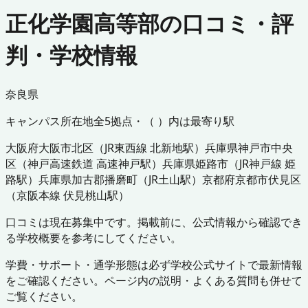
正化学園高等部の口コミ・評
判・学校情報
奈良県
キャンパス所在地
全
5
拠点・（ ）内は最寄り駅
大阪府
大阪市北区
（
JR東西線 北新地駅
）
兵庫県
神戸市中央
区
（
神戸高速鉄道 高速神戸駅
）
兵庫県
姫路市
（
JR神戸線 姫
路駅
）
兵庫県
加古郡播磨町
（
JR土山駅
）
京都府
京都市伏見区
（
京阪本線 伏見桃山駅
）
口コミは現在募集中です。掲載前に、公式情報から確認でき
る学校概要を参考にしてください。
学費・サポート・通学形態は必ず学校公式サイトで最新情報
をご確認ください。ページ内の説明・よくある質問も併せて
ご覧ください。