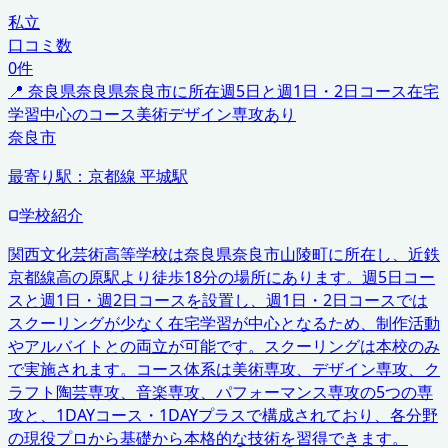
私立
口コミ数
0
件
📍
奈良県
奈良県奈良市に所在
週5日と週1日・2日コース
在宅
学習中心のコース
美術デザイン専攻あり
奈良市
最寄り駅：
京都線 平城駅
学校紹介
関西文化芸術高等学校は奈良県奈良市山陵町に所在し、近鉄
京都線高の原駅より徒歩18分の場所にあります。週5日コー
スと週1日・週2日コースを設置し、週1日・2日コースでは
スクーリングが少なく在宅学習が中心となるため、制作活動
やアルバイトとの両立が可能です。スクーリングは本校のみ
で実施されます。コース体系は美術専攻、デザイン専攻、ク
ラフト陶芸専攻、音楽専攻、パフォーマンス専攻の5つの専
攻と、1DAYコース・1DAYプラスで構成されており、各分野
の現役プロから基礎から本格的な技術を習得できます。