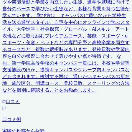
ツや芸能活動と学業を両立したい生徒、進学や就職に向けて
自分のペースで学びたい生徒など、多様な背景を持つ生徒が
学んでいます。 学び方は、キャンパスに通いながら学校生
活を送る通学スタイル、自宅を中心にオンラインで学ぶスタ
イル、大学進学・社会探究・グローバル・AIスキル・アート
表現などに取り組むプレミアムコース、芸能・スポーツ・e
スポーツ・美容・ペットなどの専門分野と高校卒業を両立す
るコースなど、複数の選択肢があります。登校日数や学習内
容を自分の状況に合わせて選びやすい点が特徴です。 な
お、第一学院高等学校のキャンパス一覧には、本校や学習等
支援施設のほか、提携キャンパスやグループ内キャンパスな
ども含まれます。検討する際は、通いたいキャンパスの所在
地、施設区分、開講コース、登校日数、スクーリングの方法
などを個別に確認することをお勧めします。
口コミ
口コミ例
実際の投稿から抜粋