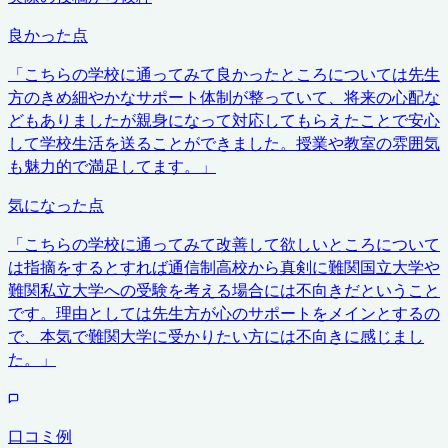
良かった点
「
こちらの学校に通ってみて良かったところについては先生
方のきめ細やかなサポート体制が整っていて、将来の心配な
どもありましたが親身になって対応してもらえたことで安心
して学校生活を送ることができました。授業や教室の雰囲気
も魅力的で満足してます。
」
気になった点
「
こちらの学校に通ってみて改善して欲しいところについて
は指摘をするとすれば通信制高校から真剣に難関国立大学や
難関私立大学への受験を考える場合には不向きだということ
です。理由としては先生方が心のサポートをメインとするの
で、本気で難関大学に受かりたい方には不向きに感じまし
た。
」
口コミ例