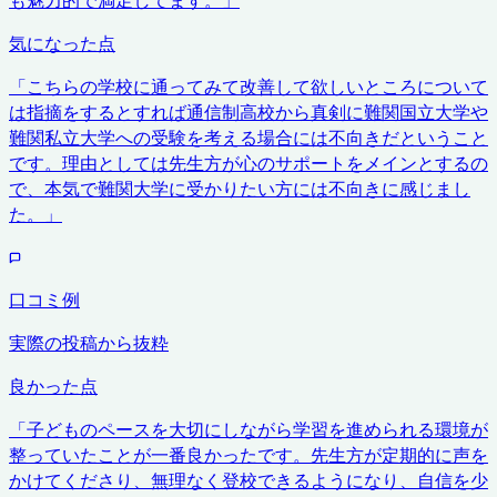
気になった点
「
こちらの学校に通ってみて改善して欲しいところについて
は指摘をするとすれば通信制高校から真剣に難関国立大学や
難関私立大学への受験を考える場合には不向きだということ
です。理由としては先生方が心のサポートをメインとするの
で、本気で難関大学に受かりたい方には不向きに感じまし
た。
」
口コミ例
実際の投稿から抜粋
良かった点
「
子どものペースを大切にしながら学習を進められる環境が
整っていたことが一番良かったです。先生方が定期的に声を
かけてくださり、無理なく登校できるようになり、自信を少