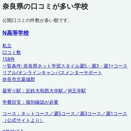
奈良県
の口コミが多い学校
公開口コミの件数が多い順です。
N高等学校
私立
口コミ数
158
件
一覧条件:
奈良県
ネット学習スタイル
週5・週3・週1+コース
リアル/オンラインキャンパス
メンターサポート
奈良市
北葛城郡
最寄り駅：
近鉄大和西大寺駅／JR王寺駅
学費目安：
個別確認が必要
コース：
ネットコース／週5コース／週3コース／週1コース
（公式サイトより）