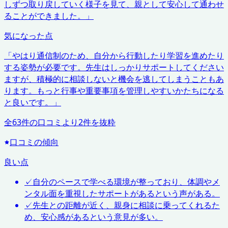
しずつ取り戻していく様子を見て、親として安心して通わせ
ることができました。
」
気になった点
「
やはり通信制のため、自分から行動したり学習を進めたり
する姿勢が必要です。先生はしっかりサポートしてください
ますが、積極的に相談しないと機会を逃してしまうこともあ
ります。もっと行事や重要事項を管理しやすいかたちになる
と良いです。
」
全
63
件の口コミより
2
件を抜粋
口コミの傾向
良い点
✓
自分のペースで学べる環境が整っており、体調やメ
ンタル面を重視したサポートがあるという声がある。
✓
先生との距離が近く、親身に相談に乗ってくれるた
め、安心感があるという意見が多い。