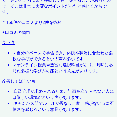
く、遠いところにまで移動して通学をすることがあったの
で、そこは非常に大変なポイントだったと感じるからで
す。
」
全
158
件の口コミより
2
件を抜粋
口コミの傾向
良い点
✓
自分のペースで学習でき、体調や状況に合わせた柔
軟な学びができるという声が多いです。
✓
オンライン授業や豊富な選択科目があり、興味に応
じた多様な学びが可能という意見があります。
改善してほしい点
!
自己管理が求められるため、計画を立てられない人に
は厳しい環境だという声があります。
!
キャンパス間でルールが異なり、統一感がない点に不
便さを感じるという意見があります。