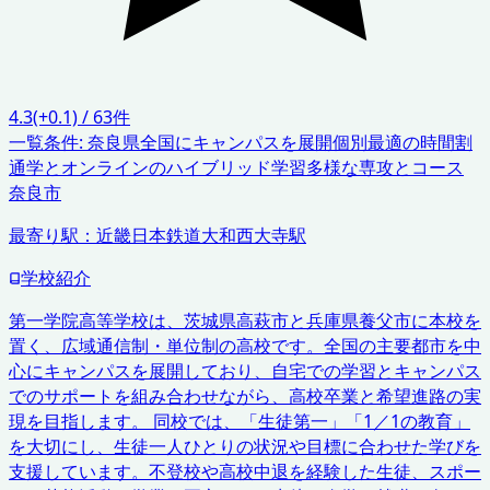
4.3
(+0.1)
/
63
件
一覧条件:
奈良県
全国にキャンパスを展開
個別最適の時間割
通学とオンラインのハイブリッド学習
多様な専攻とコース
奈良市
最寄り駅：
近畿日本鉄道大和西大寺駅
学校紹介
第一学院高等学校は、茨城県高萩市と兵庫県養父市に本校を
置く、広域通信制・単位制の高校です。全国の主要都市を中
心にキャンパスを展開しており、自宅での学習とキャンパス
でのサポートを組み合わせながら、高校卒業と希望進路の実
現を目指します。 同校では、「生徒第一」「1／1の教育」
を大切にし、生徒一人ひとりの状況や目標に合わせた学びを
支援しています。不登校や高校中退を経験した生徒、スポー