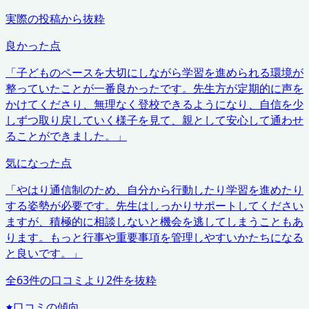
実際の投稿から抜粋
良かった点
「
子どものペースを大切にしながら学習を進められる環境が
整っていたことが一番良かったです。先生方が定期的に声を
かけてくださり、無理なく登校できるようになり、自信を少
しずつ取り戻していく様子を見て、親として安心して通わせ
ることができました。
」
気になった点
「
やはり通信制のため、自分から行動したり学習を進めたり
する姿勢が必要です。先生はしっかりサポートしてください
ますが、積極的に相談しないと機会を逃してしまうこともあ
ります。もっと行事や重要事項を管理しやすいかたちになる
と良いです。
」
全
63
件の口コミより
2
件を抜粋
口コミの傾向