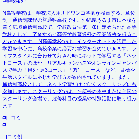
学校紹介
N高等学校は、学校法人角川ドワンゴ学園が設置する、単位
制・通信制課程の普通科高校です。沖縄県うるま市に本校を
置く広域通信制高校で、学校教育法第一条に定められた高等
学校として、卒業すると高等学校普通科の卒業資格を得るこ
とができます。 N高等学校では、インターネットを活用した
学習を中心に、高校卒業に必要な学習を進めていきます。ラ
イフスタイルに合わせて好きな時にネットで学習する「ネッ
トコース」のほか、リアルキャンパスやオンラインキャンパ
スで学ぶ「週5・週3コース」「週1＋コース」など、目標や
生活スタイルに応じた学び方が案内されています。 また、
通信制高校として、ネット学習だけでなくスクーリングにも
参加します。スクーリングでは、在籍校の本校または全国の
スクーリング会場で、履修科目の授業や特別活動に取り組み
ます。
口コミ
口コミ例