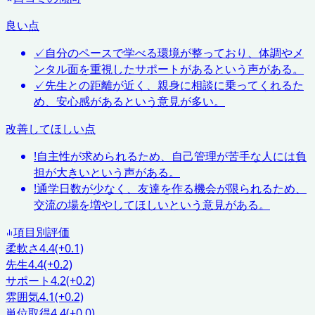
良い点
✓
自分のペースで学べる環境が整っており、体調やメ
ンタル面を重視したサポートがあるという声がある。
✓
先生との距離が近く、親身に相談に乗ってくれるた
め、安心感があるという意見が多い。
改善してほしい点
!
自主性が求められるため、自己管理が苦手な人には負
担が大きいという声がある。
!
通学日数が少なく、友達を作る機会が限られるため、
交流の場を増やしてほしいという意見がある。
項目別評価
柔軟さ
4.4
(+0.1)
先生
4.4
(+0.2)
サポート
4.2
(+0.2)
雰囲気
4.1
(+0.2)
単位取得
4.4
(±0.0)