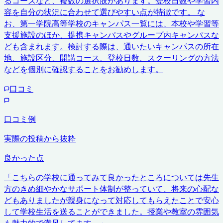
るコースなど、複数の選択肢があります。登校日数や学習内
容を自分の状況に合わせて選びやすい点が特徴です。 な
お、第一学院高等学校のキャンパス一覧には、本校や学習等
支援施設のほか、提携キャンパスやグループ内キャンパスな
ども含まれます。検討する際は、通いたいキャンパスの所在
地、施設区分、開講コース、登校日数、スクーリングの方法
などを個別に確認することをお勧めします。
口コミ
口コミ例
実際の投稿から抜粋
良かった点
「
こちらの学校に通ってみて良かったところについては先生
方のきめ細やかなサポート体制が整っていて、将来の心配な
どもありましたが親身になって対応してもらえたことで安心
して学校生活を送ることができました。授業や教室の雰囲気
も魅力的で満足してます。
」