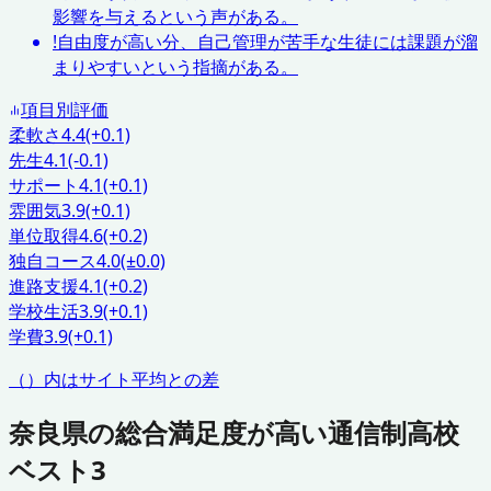
影響を与えるという声がある。
!
自由度が高い分、自己管理が苦手な生徒には課題が溜
まりやすいという指摘がある。
項目別評価
柔軟さ
4.4
(+0.1)
先生
4.1
(-0.1)
サポート
4.1
(+0.1)
雰囲気
3.9
(+0.1)
単位取得
4.6
(+0.2)
独自コース
4.0
(±0.0)
進路支援
4.1
(+0.2)
学校生活
3.9
(+0.1)
学費
3.9
(+0.1)
（）内はサイト平均との差
奈良県
の総合満足度が高い通信制高校
ベスト3