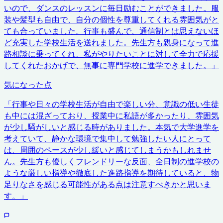
いので、ダンスのレッスンに毎日励むことができました。服
装や髪型も自由で、自分の個性を尊重してくれる雰囲気がと
ても合っていました。行事も盛んで、通信制とは思えないほ
ど充実した学校生活を送れました。先生方も親身になって進
路相談に乗ってくれ、私がやりたいことに対して全力で応援
してくれたおかげで、無事に専門学校に進学できました。
」
気になった点
「
行事や日々の学校生活が自由で楽しい分、意識の低い生徒
も中には混ざっており、授業中に私語が多かったり、雰囲気
が少し騒がしいと感じる時がありました。本気で大学進学を
考えていて、静かな環境で集中して勉強したい人にとって
は、周囲のペースが少し緩いと感じてしまうかもしれませ
ん。先生方も優しくフレンドリーな反面、全日制の進学校の
ような厳しい指導や徹底した進路指導を期待していると、物
足りなさを感じる可能性がある点は注意すべきかと思いま
す。
」