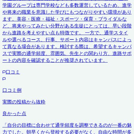
学園グループは専門学校なども多数運営しているため、進学
や将来の職業を意識した学びにもつながりやすい環境があり
ます。美容・医療・福祉・スポーツ・保育・ブライダルな
ど、将来やってみたい分野がある生徒にとっては、早い段階
から進路を考えやすい点も特徴です。 一方で、通学スタイ
ルや選べるコース、行事、サポート内容はキャンパスによっ
て異なる場合があります。検討する際は、希望するキャンパ
スで実際の通学頻度、雰囲気、先生との関わり方、進路サポ
ートの内容を確認することが推奨されています。
口コミ
口コミ例
実際の投稿から抜粋
良かった点
「
自分の目標に合わせて通学頻度を調整できるのが一番の魅
力でした。朝早くから登校する必要がなく、自由な時間が多