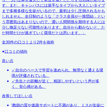
す。また、キャンパスには派手なタイプから大人しいタイプ
まで多種多様な生徒がいるので、最初は少し圧倒されるかも
しれません。全日制のような「クラス全員が一致団結」とい
う雰囲気はあまりないので、濃い人間関係を期待する人には
少し物足りない可能性があります。自分から動かないと、た
だ時間だけが過ぎていく環境だとは思います。
」
全
30
件の口コミより
2
件を抜粋
口コミの傾向
良い点
✓
自分のペースで学習を進められ、無理なく通える環
境が評価されている。
✓
先生との距離が近く、相談しやすいという声が多
く、安心感がある。
改善してほしい点
!
教師の質や進路サポートに不満があり、ミスが生徒に