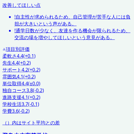
改善してほしい点
!
自主性が求められるため、自己管理が苦手な人には負
担が大きいという声がある。
!
通学日数が少なく、友達を作る機会が限られるため、
交流の場を増やしてほしいという意見がある。
項目別評価
柔軟さ
4.4
(+0.1)
先生
4.4
(+0.2)
サポート
4.2
(+0.2)
雰囲気
4.1
(+0.2)
単位取得
4.4
(±0.0)
独自コース
3.8
(-0.2)
進路支援
4.1
(+0.2)
学校生活
3.7
(-0.1)
学費
3.6
(-0.2)
（）内はサイト平均との差