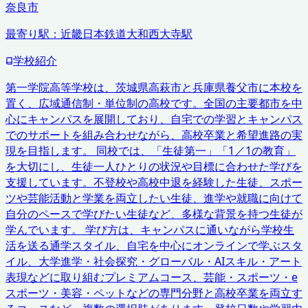
奈良市
最寄り駅：
近畿日本鉄道大和西大寺駅
学校紹介
第一学院高等学校は、茨城県高萩市と兵庫県養父市に本校を
置く、広域通信制・単位制の高校です。全国の主要都市を中
心にキャンパスを展開しており、自宅での学習とキャンパス
でのサポートを組み合わせながら、高校卒業と希望進路の実
現を目指します。 同校では、「生徒第一」「1／1の教育」
を大切にし、生徒一人ひとりの状況や目標に合わせた学びを
支援しています。不登校や高校中退を経験した生徒、スポー
ツや芸能活動と学業を両立したい生徒、進学や就職に向けて
自分のペースで学びたい生徒など、多様な背景を持つ生徒が
学んでいます。 学び方は、キャンパスに通いながら学校生
活を送る通学スタイル、自宅を中心にオンラインで学ぶスタ
イル、大学進学・社会探究・グローバル・AIスキル・アート
表現などに取り組むプレミアムコース、芸能・スポーツ・e
スポーツ・美容・ペットなどの専門分野と高校卒業を両立す