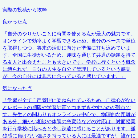
実際の投稿から抜粋
良かった点
「
自分のやりたいことに時間を使える点が最大の魅力です。
オンラインで効率よく学習できるため、自分のペースで単位
を取得しつつ、将来の活動に向けた準備に打ち込めていま
す。全国に生徒がいるため、趣味を通じて共通の話題を持て
る友人と出会えたことも大きいです。学校に行くという概念
に縛られず、自分の人生を自分で管理しているという感覚
が、今の自分には非常に合っていると感じています。
」
気になった点
「
学習が全て自己管理に委ねられているため、自律心がない
とレポートの期限や学習計画でつまずきやすいのが難点で
す。先生との関わりもオンラインが中心で、物理的な距離が
ある分、細かい相談や体調の急変時などの対応は、対面授業
を行う学校に比べると少し疎遠に感じることがあります。孤
独感に負けない強さを持っている人には最適ですが、誰かに