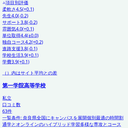
項目別評価
柔軟さ
4.5
(+0.1)
先生
4.0
(-0.2)
サポート
3.8
(-0.2)
雰囲気
4.0
(+0.1)
単位取得
4.4
(±0.0)
独自コース
4.2
(+0.2)
進路支援
3.8
(-0.1)
学校生活
3.9
(+0.1)
学費
3.9
(+0.1)
（）内はサイト平均との差
第一学院高等学校
私立
口コミ数
63
件
一覧条件:
奈良県
全国にキャンパスを展開
個別最適の時間割
通学とオンラインのハイブリッド学習
多様な専攻とコース