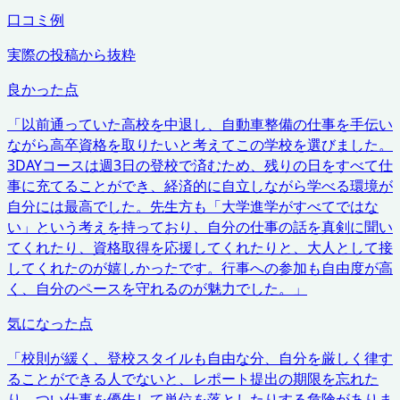
口コミ例
実際の投稿から抜粋
良かった点
「
以前通っていた高校を中退し、自動車整備の仕事を手伝い
ながら高卒資格を取りたいと考えてこの学校を選びました。
3DAYコースは週3日の登校で済むため、残りの日をすべて仕
事に充てることができ、経済的に自立しながら学べる環境が
自分には最高でした。先生方も「大学進学がすべてではな
い」という考えを持っており、自分の仕事の話を真剣に聞い
てくれたり、資格取得を応援してくれたりと、大人として接
してくれたのが嬉しかったです。行事への参加も自由度が高
く、自分のペースを守れるのが魅力でした。
」
気になった点
「
校則が緩く、登校スタイルも自由な分、自分を厳しく律す
ることができる人でないと、レポート提出の期限を忘れた
り、つい仕事を優先して単位を落としたりする危険がありま