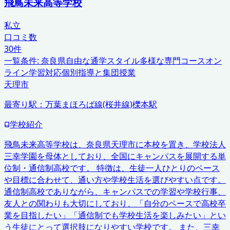
飛鳥未来高等学校
私立
口コミ数
30
件
一覧条件:
奈良県
自由な通学スタイル
多様な専門コース
オン
ライン学習対応
個別指導と集団授業
天理市
最寄り駅：
万葉まほろば線(桜井線)櫟本駅
学校紹介
飛鳥未来高等学校は、奈良県天理市に本校を置き、学校法人
三幸学園を母体としており、全国にキャンパスを展開する単
位制・通信制高校です。 特徴は、生徒一人ひとりのペース
や目標に合わせて、通い方や学校生活を選びやすい点です。
通信制高校でありながら、キャンパスでの学習や学校行事、
友人との関わりも大切にしており、「自分のペースで高校卒
業を目指したい」「通信制でも学校生活を楽しみたい」とい
う生徒にとって選択肢になりやすい学校です。 また、三幸