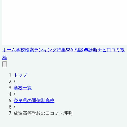
ホーム
学校検索
ランキング
特集
💬
AI相談
🎮
診断ナビ
口コミ投
稿
トップ
/
学校一覧
/
奈良県の通信制高校
/
成進高等学校の口コミ・評判