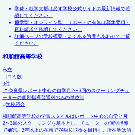
学費・就学支援は必ず学校公式サイトの最新情報で確
認してください。
通学型・オンライン型、サポートの有無は募集要項・
資料請求で確認してください。
詳細ページの学校概要・よくある質問もあわせてご覧
ください。
和順館高等学校
私立
口コミ数
0
件
📍
奈良県
レポート中心の自学
月2〜3回のスクーリング
チュ
ーターの個別指導
普通科のみの単位制
学校紹介
和順館高等学校の学習スタイルはレポート中心の自学と月
2〜3回のスクーリングを基本とし、チューターの個別指導
で補完、3年以上の在籍で74単位取得を目指す。所在地は酒