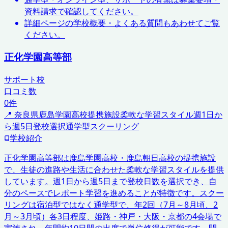
資料請求で確認してください。
詳細ページの学校概要・よくある質問もあわせてご覧
ください。
正化学園高等部
サポート校
口コミ数
0
件
📍
奈良県
鹿島学園高校提携施設
柔軟な学習スタイル
週1日か
ら週5日登校選択
通学型スクーリング
学校紹介
正化学園高等部は鹿島学園高校・鹿島朝日高校の提携施設
で、生徒の進路や生活に合わせた柔軟な学習スタイルを提供
しています。週1日から週5日まで登校日数を選択でき、自
分のペースでレポート学習を進めることが特徴です。スクー
リングは宿泊型ではなく通学型で、年2回（7月～8月頃、2
月～3月頃）各3日程度、姫路・神戸・大阪・京都の4会場で
実施され、年間約10日間の出席で単位修得が可能です。開