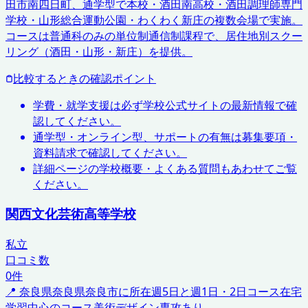
田市南四日町、通学型で本校・酒田南高校・酒田調理師専門
学校・山形総合運動公園・わくわく新庄の複数会場で実施。
コースは普通科のみの単位制通信制課程で、居住地別スクー
リング（酒田・山形・新庄）を提供。
比較するときの確認ポイント
学費・就学支援は必ず学校公式サイトの最新情報で確
認してください。
通学型・オンライン型、サポートの有無は募集要項・
資料請求で確認してください。
詳細ページの学校概要・よくある質問もあわせてご覧
ください。
関西文化芸術高等学校
私立
口コミ数
0
件
📍
奈良県
奈良県奈良市に所在
週5日と週1日・2日コース
在宅
学習中心のコース
美術デザイン専攻あり