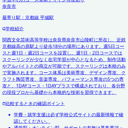
奈良市
最寄り駅：
京都線 平城駅
学校紹介
関西文化芸術高等学校は奈良県奈良市山陵町に所在し、近鉄
京都線高の原駅より徒歩18分の場所にあります。週5日コー
スと週1日・週2日コースを設置し、週1日・2日コースでは
スクーリングが少なく在宅学習が中心となるため、制作活動
やアルバイトとの両立が可能です。スクーリングは本校のみ
で実施されます。コース体系は美術専攻、デザイン専攻、ク
ラフト陶芸専攻、音楽専攻、パフォーマンス専攻の5つの専
攻と、1DAYコース・1DAYプラスで構成されており、各分野
の現役プロから基礎から本格的な技術を習得できます。
比較するときの確認ポイント
学費・就学支援は必ず学校公式サイトの最新情報で確
認してください。
通学型・オンライン型、サポートの有無は募集要項・