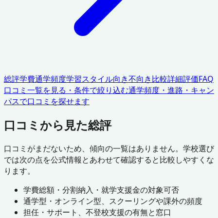
総評
学費
通学頻度
学習スタイル
向き不向き
比較
詳細評価
FAQ
口コミ一覧を見る・条件で絞り込む
通学頻度・進路・キャン
パスで口コミを探せます
口コミから見た総評
口コミがまだないため、傾向の一覧はありません。学校選び
では次の点を公式情報とあわせて確認すると比較しやすくな
ります。
学費総額・分割納入・就学支援金の対象可否
通学型・オンライン型、スクーリングや課外の頻度
担任・サポート、不登校支援の有無と窓口