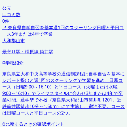
公立
口コミ数
0
件
📍
奈良県
自学自習を基本
週1回のスクーリング
日曜と平日コ
ース
3年または4年で卒業
大和郡山市
最寄り駅：
橿原線 筒井駅
学校紹介
奈良県立大和中央高等学校の通信制課程は自学自習を基本に
レポート提出と週1回のスクーリングで学習を進め、日曜コ
ース（日曜9:00～16:10）と平日コース（火曜または水曜
9:00～16:10）でライフスタイルに合わせ3年または4年で卒
業可能。通学型で本校（奈良県大和郡山市筒井町1201、近
鉄筒井駅徒歩10分～1.5km）にて実施し、宿泊不要。コース
は日曜コースと平日コースの2つ。
比較するときの確認ポイント