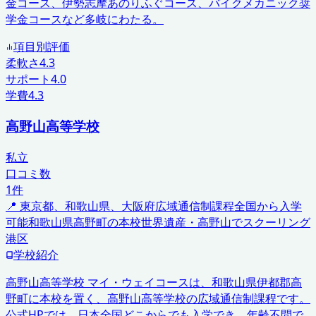
金コース、伊勢志摩あのりふぐコース、バイクメカニック奨
学金コースなど多岐にわたる。
項目別評価
柔軟さ
4.3
サポート
4.0
学費
4.3
高野山高等学校
私立
口コミ数
1
件
📍
東京都、和歌山県、大阪府
広域通信制課程
全国から入学
可能
和歌山県高野町の本校
世界遺産・高野山でスクーリング
港区
学校紹介
高野山高等学校 マイ・ウェイコースは、和歌山県伊都郡高
野町に本校を置く、高野山高等学校の広域通信制課程です。
公式HPでは、日本全国どこからでも入学でき、年齢不問で