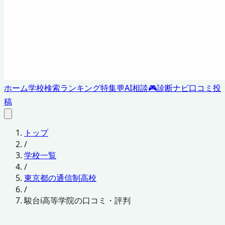
ホーム
学校検索
ランキング
特集
💬
AI相談
🎮
診断ナビ
口コミ投
稿
トップ
/
学校一覧
/
東京都の通信制高校
/
駿台i高等学院の口コミ・評判