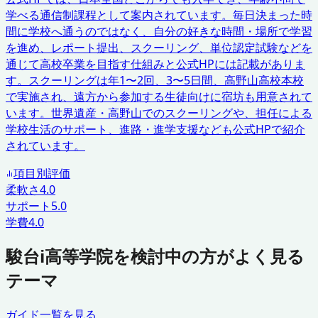
学べる通信制課程として案内されています。毎日決まった時
間に学校へ通うのではなく、自分の好きな時間・場所で学習
を進め、レポート提出、スクーリング、単位認定試験などを
通じて高校卒業を目指す仕組みと公式HPには記載がありま
す。スクーリングは年1〜2回、3〜5日間、高野山高校本校
で実施され、遠方から参加する生徒向けに宿坊も用意されて
います。世界遺産・高野山でのスクーリングや、担任による
学校生活のサポート、進路・進学支援なども公式HPで紹介
されています。
項目別評価
柔軟さ
4.0
サポート
5.0
学費
4.0
駿台i高等学院を検討中の方がよく見る
テーマ
ガイド一覧を見る