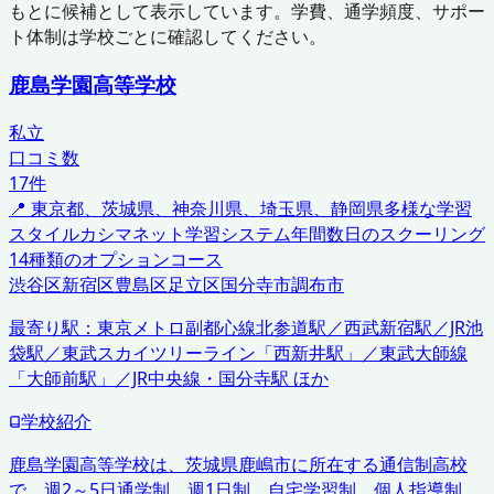
もとに候補として表示しています。学費、通学頻度、サポー
ト体制は学校ごとに確認してください。
鹿島学園高等学校
私立
口コミ数
17
件
📍
東京都、茨城県、神奈川県、埼玉県、静岡県
多様な学習
スタイル
カシマネット学習システム
年間数日のスクーリング
14種類のオプションコース
渋谷区
新宿区
豊島区
足立区
国分寺市
調布市
最寄り駅：
東京メトロ副都心線北参道駅／西武新宿駅／JR池
袋駅／東武スカイツリーライン「西新井駅」／東武大師線
「大師前駅」／JR中央線・国分寺駅 ほか
学校紹介
鹿島学園高等学校は、茨城県鹿嶋市に所在する通信制高校
で、週2～5日通学制、週1日制、自宅学習制、個人指導制、