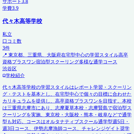
サポート
3.8
学費
3.9
代々木高等学校
私立
口コミ数
3
件
📍
東京都、三重県、大阪府
在宅型中心の学習スタイル
高卒
資格プラスワン
宿泊型スクーリング
多様な通学コース
渋谷区
学校紹介
代々木高等学校の学習スタイルはレポート学習・スクーリン
グ・テストを基本とし、在宅型中心で個々の目標に合わせた
カリキュラムを提供し、高卒資格プラスワンを目指す。本校
は三重県志摩市にあり、志摩夏草本校・志摩賢島で宿泊型ス
クーリングを実施、東京校・大阪校・熊本・岐阜などで通学
型も対応。コースはオルタナティブスクール通学型週5日・
週3日コース、伊勢志摩漁師コース、チャレンジゲイト奨学