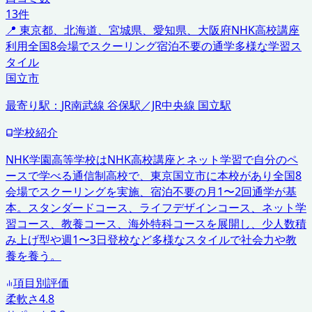
13
件
📍
東京都、北海道、宮城県、愛知県、大阪府
NHK高校講座
利用
全国8会場でスクーリング
宿泊不要の通学
多様な学習ス
タイル
国立市
最寄り駅：
JR南武線 谷保駅／JR中央線 国立駅
学校紹介
NHK学園高等学校はNHK高校講座とネット学習で自分のペ
ースで学べる通信制高校で、東京国立市に本校があり全国8
会場でスクーリングを実施、宿泊不要の月1〜2回通学が基
本。スタンダードコース、ライフデザインコース、ネット学
習コース、教養コース、海外特科コースを展開し、少人数積
み上げ型や週1〜3日登校など多様なスタイルで社会力や教
養を養う。
項目別評価
柔軟さ
4.8