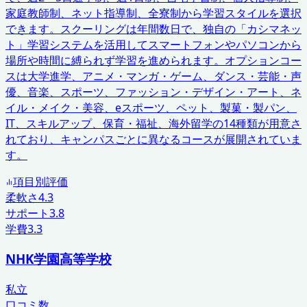
家庭教師制、ネット指導制、全寮制から学習スタイルを選択
できます。スクーリングは年間数日で、独自の「カシマネッ
ト」学習システムを活用してスマートフォンやパソコンから
場所や時間に縛られず学習を進められます。オプションコー
スは大学進学、アニメ・マンガ・ゲーム、ダンス・芸能・声
優、音楽、スポーツ、ファッション・デザイン・アート、ネ
イル・メイク・美容、eスポーツ、ペット、製菓・製パン、
IT、スキルアップ、保育・福祉、海外留学の14種類が用意さ
れており、キャンパスごとに異なるコースが展開されていま
す。
項目別評価
柔軟さ
4.3
サポート
3.8
学費
3.3
NHK学園高等学校
私立
口コミ数