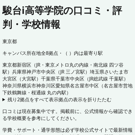
駿台i高等学院の口コミ・評
判・学校情報
東京都
キャンパス所在地
全
8
拠点・（ ）内は最寄り駅
東京都
新宿区
（
JR・東京メトロ丸の内線・南北線 四ツ谷
駅
）
兵庫県
神戸市中央区
（
JR 三ノ宮駅
）
埼玉県
さいたま市
大宮区
（
大宮駅
）
千葉県
千葉市中央区
（
JR総武線 千葉駅
）
神奈川県
横浜市神奈川区
愛知県
名古屋市中区
（
名古屋市営地
下鉄鶴舞線・桜通線 丸の内駅
）
残り
2
拠点をすべて表示
拠点の表示を折りたたむ
口コミは現在募集中です。掲載前に、公式情報から確認でき
る学校概要を参考にしてください。
学費・サポート・通学形態は必ず学校公式サイトで最新情報