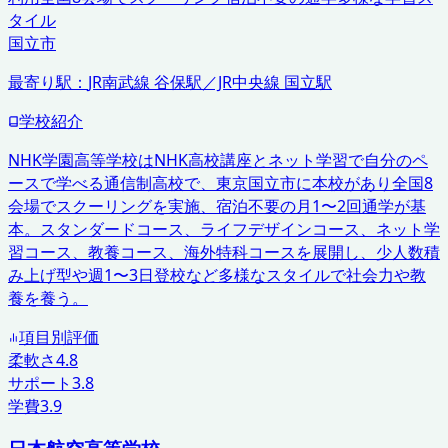
タイル
国立市
最寄り駅：
JR南武線 谷保駅／JR中央線 国立駅
学校紹介
NHK学園高等学校はNHK高校講座とネット学習で自分のペ
ースで学べる通信制高校で、東京国立市に本校があり全国8
会場でスクーリングを実施、宿泊不要の月1〜2回通学が基
本。スタンダードコース、ライフデザインコース、ネット学
習コース、教養コース、海外特科コースを展開し、少人数積
み上げ型や週1〜3日登校など多様なスタイルで社会力や教
養を養う。
項目別評価
柔軟さ
4.8
サポート
3.8
学費
3.9