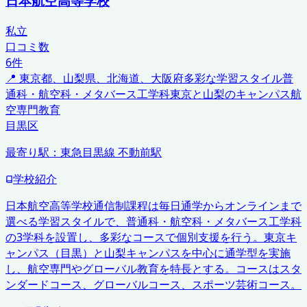
日本航空高等学校
私立
口コミ数
6
件
📍
東京都、山梨県、北海道、大阪府
多彩な学習スタイル
普
通科・航空科・メタバース工学科
東京と山梨のキャンパス
航
空専門教育
目黒区
最寄り駅：
東急目黒線 不動前駅
学校紹介
日本航空高等学校通信制課程は毎日通学からオンラインまで
選べる学習スタイルで、普通科・航空科・メタバース工学科
の3学科を設置し、多彩なコースで個別支援を行う。東京キ
ャンパス（目黒）と山梨キャンパスを中心に通学型を実施
し、航空専門やグローバル教育を特長とする。コースはスタ
ンダードコース、グローバルコース、スポーツ芸術コース。