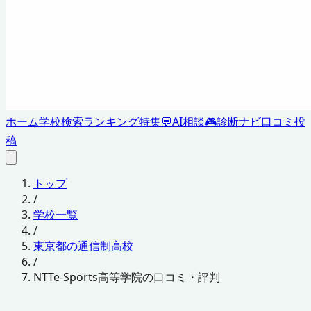
ホーム
学校検索
ランキング
特集
💬
AI相談
🎮
診断ナビ
口コミ投
稿
トップ
/
学校一覧
/
東京都の通信制高校
/
NTTe-Sports高等学院の口コミ・評判