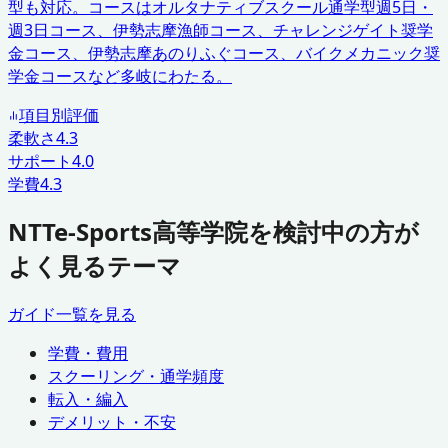
型も対応。コースはオルタナティブスクール通学型週5日・
週3日コース、伊勢志摩漁師コース、チャレンジゲイト奨学
金コース、伊勢志摩あのりふぐコース、バイクメカニック奨
学金コースなど多岐にわたる。
項目別評価
柔軟さ
4.3
サポート
4.0
学費
4.3
NTTe-Sports高等学院を検討中の方が
よく見るテーマ
ガイド一覧を見る
学費・費用
スクーリング・通学頻度
転入・編入
デメリット・不安