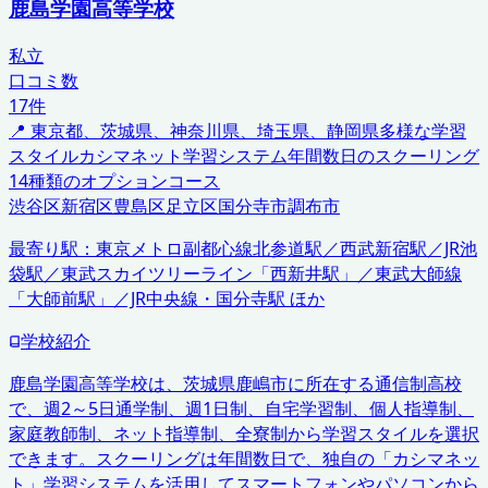
鹿島学園高等学校
私立
口コミ数
17
件
📍
東京都、茨城県、神奈川県、埼玉県、静岡県
多様な学習
スタイル
カシマネット学習システム
年間数日のスクーリング
14種類のオプションコース
渋谷区
新宿区
豊島区
足立区
国分寺市
調布市
最寄り駅：
東京メトロ副都心線北参道駅／西武新宿駅／JR池
袋駅／東武スカイツリーライン「西新井駅」／東武大師線
「大師前駅」／JR中央線・国分寺駅 ほか
学校紹介
鹿島学園高等学校は、茨城県鹿嶋市に所在する通信制高校
で、週2～5日通学制、週1日制、自宅学習制、個人指導制、
家庭教師制、ネット指導制、全寮制から学習スタイルを選択
できます。スクーリングは年間数日で、独自の「カシマネッ
ト」学習システムを活用してスマートフォンやパソコンから