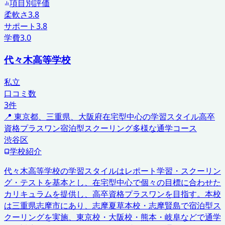
項目別評価
柔軟さ
3.8
サポート
3.8
学費
3.0
代々木高等学校
私立
口コミ数
3
件
📍
東京都、三重県、大阪府
在宅型中心の学習スタイル
高卒
資格プラスワン
宿泊型スクーリング
多様な通学コース
渋谷区
学校紹介
代々木高等学校の学習スタイルはレポート学習・スクーリン
グ・テストを基本とし、在宅型中心で個々の目標に合わせた
カリキュラムを提供し、高卒資格プラスワンを目指す。本校
は三重県志摩市にあり、志摩夏草本校・志摩賢島で宿泊型ス
クーリングを実施、東京校・大阪校・熊本・岐阜などで通学