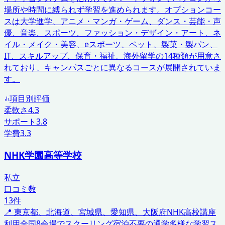
場所や時間に縛られず学習を進められます。オプションコー
スは大学進学、アニメ・マンガ・ゲーム、ダンス・芸能・声
優、音楽、スポーツ、ファッション・デザイン・アート、ネ
イル・メイク・美容、eスポーツ、ペット、製菓・製パン、
IT、スキルアップ、保育・福祉、海外留学の14種類が用意さ
れており、キャンパスごとに異なるコースが展開されていま
す。
項目別評価
柔軟さ
4.3
サポート
3.8
学費
3.3
NHK学園高等学校
私立
口コミ数
13
件
📍
東京都、北海道、宮城県、愛知県、大阪府
NHK高校講座
利用
全国8会場でスクーリング
宿泊不要の通学
多様な学習ス