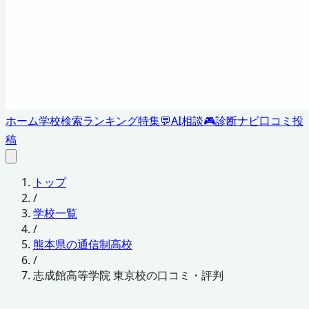
ホーム
学校検索
ランキング
特集
💬
AI相談
🎮
診断ナビ
口コミ投
稿
トップ
/
学校一覧
/
熊本県の通信制高校
/
志成館高等学院 東京校の口コミ・評判