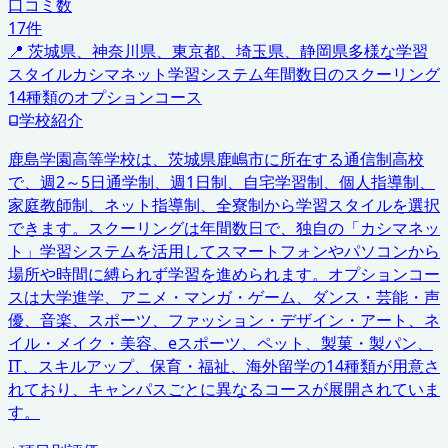
口コミ数
17
件
📍
茨城県、神奈川県、東京都、埼玉県、静岡県
多様な学習
スタイル
カシマネット学習システム
年間数日のスクーリング
14種類のオプションコース
学校紹介
鹿島学園高等学校は、茨城県鹿嶋市に所在する通信制高校
で、週2～5日通学制、週1日制、自宅学習制、個人指導制、
家庭教師制、ネット指導制、全寮制から学習スタイルを選択
できます。スクーリングは年間数日で、独自の「カシマネッ
ト」学習システムを活用してスマートフォンやパソコンから
場所や時間に縛られず学習を進められます。オプションコー
スは大学進学、アニメ・マンガ・ゲーム、ダンス・芸能・声
優、音楽、スポーツ、ファッション・デザイン・アート、ネ
イル・メイク・美容、eスポーツ、ペット、製菓・製パン、
IT、スキルアップ、保育・福祉、海外留学の14種類が用意さ
れており、キャンパスごとに異なるコースが展開されていま
す。