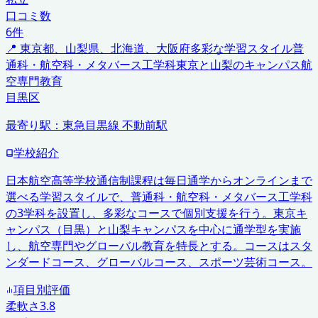
口コミ数
6
件
📍
東京都、山梨県、北海道、大阪府
多彩な学習スタイル
普
通科・航空科・メタバース工学科
東京と山梨のキャンパス
航
空専門教育
目黒区
最寄り駅：
東急目黒線 不動前駅
学校紹介
日本航空高等学校通信制課程は毎日通学からオンラインまで
選べる学習スタイルで、普通科・航空科・メタバース工学科
の3学科を設置し、多彩なコースで個別支援を行う。東京キ
ャンパス（目黒）と山梨キャンパスを中心に通学型を実施
し、航空専門やグローバル教育を特長とする。コースはスタ
ンダードコース、グローバルコース、スポーツ芸術コース。
項目別評価
柔軟さ
3.8