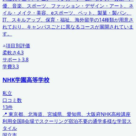
優、音楽、スポーツ、ファッション・デザイン・アート、ネ
イル・メイク・美容、eスポーツ、ペット、製菓・製パン、
IT、スキルアップ、保育・福祉、海外留学の14種類が用意さ
れており、キャンパスごとに異なるコースが展開されていま
す。
項目別評価
柔軟さ
4.3
サポート
3.8
学費
3.3
NHK学園高等学校
私立
口コミ数
13
件
📍
東京都、北海道、宮城県、愛知県、大阪府
NHK高校講座
利用
全国8会場でスクーリング
宿泊不要の通学
多様な学習ス
タイル
国立市