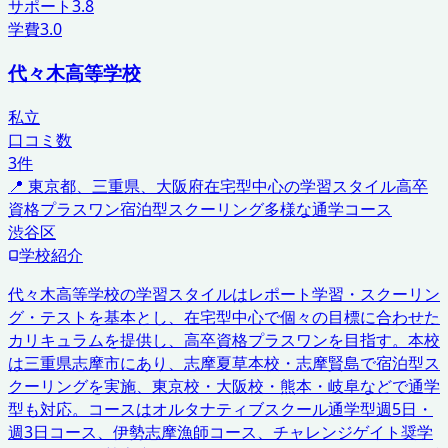
サポート
3.8
学費
3.0
代々木高等学校
私立
口コミ数
3
件
📍
東京都、三重県、大阪府
在宅型中心の学習スタイル
高卒
資格プラスワン
宿泊型スクーリング
多様な通学コース
渋谷区
学校紹介
代々木高等学校の学習スタイルはレポート学習・スクーリン
グ・テストを基本とし、在宅型中心で個々の目標に合わせた
カリキュラムを提供し、高卒資格プラスワンを目指す。本校
は三重県志摩市にあり、志摩夏草本校・志摩賢島で宿泊型ス
クーリングを実施、東京校・大阪校・熊本・岐阜などで通学
型も対応。コースはオルタナティブスクール通学型週5日・
週3日コース、伊勢志摩漁師コース、チャレンジゲイト奨学