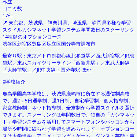
私立
口コミ数
17
件
📍
東京都、茨城県、神奈川県、埼玉県、静岡県
多様な学習
スタイル
カシマネット学習システム
年間数日のスクーリング
14種類のオプションコース
渋谷区
新宿区
豊島区
足立区
国分寺市
調布市
最寄り駅：
東京メトロ副都心線北参道駅／西武新宿駅／JR池
袋駅／東武スカイツリーライン「西新井駅」／東武大師線
「大師前駅」／JR中央線・国分寺駅 ほか
学校紹介
鹿島学園高等学校は、茨城県鹿嶋市に所在する通信制高校
で、週2～5日通学制、週1日制、自宅学習制、個人指導制、
家庭教師制、ネット指導制、全寮制から学習スタイルを選択
できます。スクーリングは年間数日で、独自の「カシマネッ
ト」学習システムを活用してスマートフォンやパソコンから
場所や時間に縛られず学習を進められます。オプションコー
スは大学進学、アニメ・マンガ・ゲーム、ダンス・芸能・声