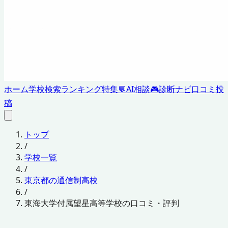
ホーム
学校検索
ランキング
特集
💬
AI相談
🎮
診断ナビ
口コミ投
稿
トップ
/
学校一覧
/
東京都の通信制高校
/
東海大学付属望星高等学校の口コミ・評判