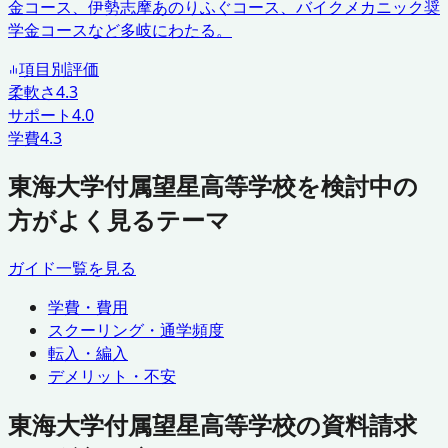
金コース、伊勢志摩あのりふぐコース、バイクメカニック奨
学金コースなど多岐にわたる。
項目別評価
柔軟さ
4.3
サポート
4.0
学費
4.3
東海大学付属望星高等学校を検討中の
方がよく見るテーマ
ガイド一覧を見る
学費・費用
スクーリング・通学頻度
転入・編入
デメリット・不安
東海大学付属望星高等学校の資料請求