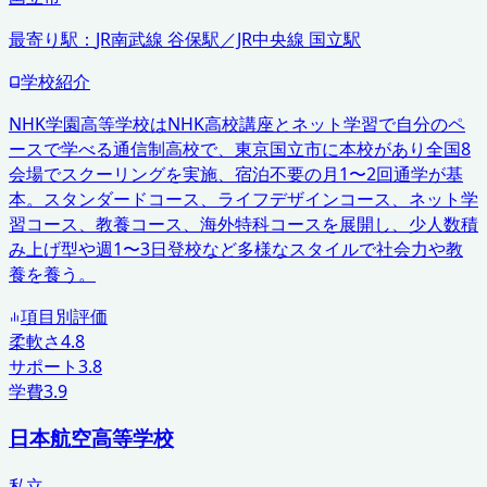
最寄り駅：
JR南武線 谷保駅／JR中央線 国立駅
学校紹介
NHK学園高等学校はNHK高校講座とネット学習で自分のペ
ースで学べる通信制高校で、東京国立市に本校があり全国8
会場でスクーリングを実施、宿泊不要の月1〜2回通学が基
本。スタンダードコース、ライフデザインコース、ネット学
習コース、教養コース、海外特科コースを展開し、少人数積
み上げ型や週1〜3日登校など多様なスタイルで社会力や教
養を養う。
項目別評価
柔軟さ
4.8
サポート
3.8
学費
3.9
日本航空高等学校
私立