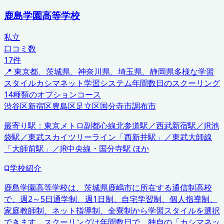
鹿島学園高等学校
私立
口コミ数
17
件
📍
東京都、茨城県、神奈川県、埼玉県、静岡県
多様な学習
スタイル
カシマネット学習システム
年間数日のスクーリング
14種類のオプションコース
渋谷区
新宿区
豊島区
足立区
国分寺市
調布市
最寄り駅：
東京メトロ副都心線北参道駅／西武新宿駅／JR池
袋駅／東武スカイツリーライン「西新井駅」／東武大師線
「大師前駅」／JR中央線・国分寺駅 ほか
学校紹介
鹿島学園高等学校は、茨城県鹿嶋市に所在する通信制高校
で、週2～5日通学制、週1日制、自宅学習制、個人指導制、
家庭教師制、ネット指導制、全寮制から学習スタイルを選択
できます。スクーリングは年間数日で、独自の「カシマネッ