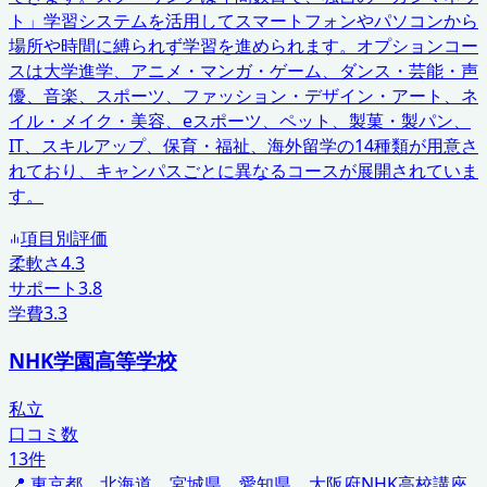
ト」学習システムを活用してスマートフォンやパソコンから
場所や時間に縛られず学習を進められます。オプションコー
スは大学進学、アニメ・マンガ・ゲーム、ダンス・芸能・声
優、音楽、スポーツ、ファッション・デザイン・アート、ネ
イル・メイク・美容、eスポーツ、ペット、製菓・製パン、
IT、スキルアップ、保育・福祉、海外留学の14種類が用意さ
れており、キャンパスごとに異なるコースが展開されていま
す。
項目別評価
柔軟さ
4.3
サポート
3.8
学費
3.3
NHK学園高等学校
私立
口コミ数
13
件
📍
東京都、北海道、宮城県、愛知県、大阪府
NHK高校講座