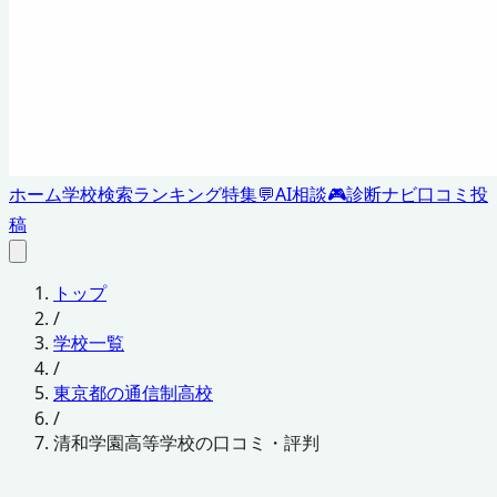
ホーム
学校検索
ランキング
特集
💬
AI相談
🎮
診断ナビ
口コミ投
稿
トップ
/
学校一覧
/
東京都の通信制高校
/
清和学園高等学校の口コミ・評判