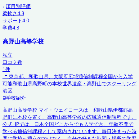
項目別評価
柔軟さ
4.3
サポート
4.0
学費
4.3
高野山高等学校
私立
口コミ数
1
件
📍
東京都、和歌山県、大阪府
広域通信制課程
全国から入学
可能
和歌山県高野町の本校
世界遺産・高野山でスクーリング
港区
学校紹介
高野山高等学校 マイ・ウェイコースは、和歌山県伊都郡高
野町に本校を置く、高野山高等学校の広域通信制課程です。
公式HPでは、日本全国どこからでも入学でき、年齢不問で
学べる通信制課程として案内されています。毎日決まった時
間に学校へ通うのではなく、自分の好きな時間・場所で学習