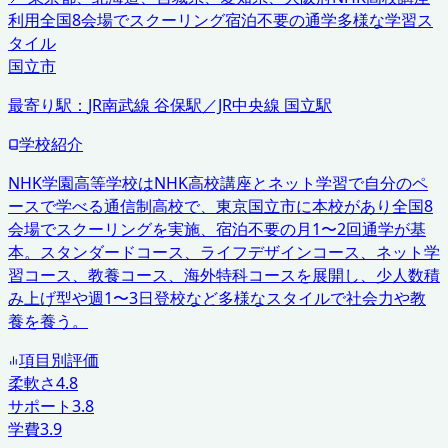
利用
全国8会場でスクーリング
宿泊不要の通学
多様な学習ス
タイル
国立市
最寄り駅：
JR南武線 谷保駅／JR中央線 国立駅
学校紹介
NHK学園高等学校はNHK高校講座とネット学習で自分のペ
ースで学べる通信制高校で、東京国立市に本校があり全国8
会場でスクーリングを実施、宿泊不要の月1〜2回通学が基
本。スタンダードコース、ライフデザインコース、ネット学
習コース、教養コース、海外特科コースを展開し、少人数積
み上げ型や週1〜3日登校など多様なスタイルで社会力や教
養を養う。
項目別評価
柔軟さ
4.8
サポート
3.8
学費
3.9