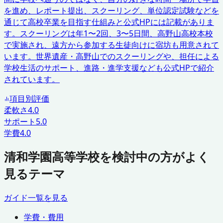
を進め、レポート提出、スクーリング、単位認定試験などを
通じて高校卒業を目指す仕組みと公式HPには記載がありま
す。スクーリングは年1〜2回、3〜5日間、高野山高校本校
で実施され、遠方から参加する生徒向けに宿坊も用意されて
います。世界遺産・高野山でのスクーリングや、担任による
学校生活のサポート、進路・進学支援なども公式HPで紹介
されています。
項目別評価
柔軟さ
4.0
サポート
5.0
学費
4.0
清和学園高等学校を検討中の方がよく
見るテーマ
ガイド一覧を見る
学費・費用