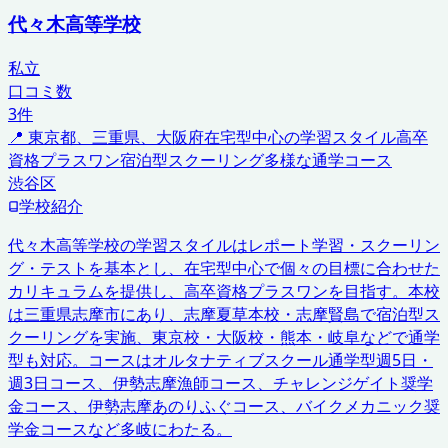
代々木高等学校
私立
口コミ数
3
件
📍
東京都、三重県、大阪府
在宅型中心の学習スタイル
高卒
資格プラスワン
宿泊型スクーリング
多様な通学コース
渋谷区
学校紹介
代々木高等学校の学習スタイルはレポート学習・スクーリン
グ・テストを基本とし、在宅型中心で個々の目標に合わせた
カリキュラムを提供し、高卒資格プラスワンを目指す。本校
は三重県志摩市にあり、志摩夏草本校・志摩賢島で宿泊型ス
クーリングを実施、東京校・大阪校・熊本・岐阜などで通学
型も対応。コースはオルタナティブスクール通学型週5日・
週3日コース、伊勢志摩漁師コース、チャレンジゲイト奨学
金コース、伊勢志摩あのりふぐコース、バイクメカニック奨
学金コースなど多岐にわたる。