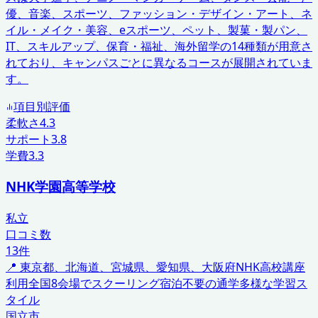
優、音楽、スポーツ、ファッション・デザイン・アート、ネ
イル・メイク・美容、eスポーツ、ペット、製菓・製パン、
IT、スキルアップ、保育・福祉、海外留学の14種類が用意さ
れており、キャンパスごとに異なるコースが展開されていま
す。
項目別評価
柔軟さ
4.3
サポート
3.8
学費
3.3
NHK学園高等学校
私立
口コミ数
13
件
📍
東京都、北海道、宮城県、愛知県、大阪府
NHK高校講座
利用
全国8会場でスクーリング
宿泊不要の通学
多様な学習ス
タイル
国立市