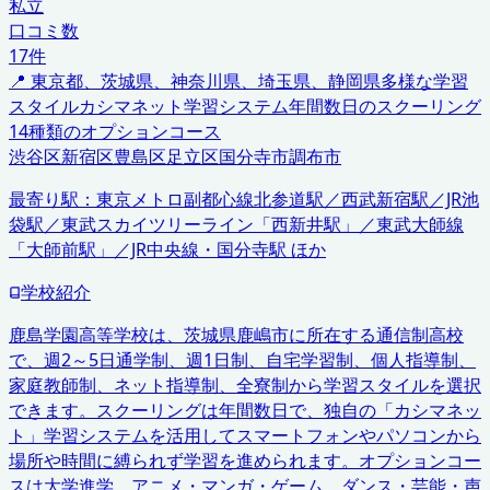
私立
口コミ数
17
件
📍
東京都、茨城県、神奈川県、埼玉県、静岡県
多様な学習
スタイル
カシマネット学習システム
年間数日のスクーリング
14種類のオプションコース
渋谷区
新宿区
豊島区
足立区
国分寺市
調布市
最寄り駅：
東京メトロ副都心線北参道駅／西武新宿駅／JR池
袋駅／東武スカイツリーライン「西新井駅」／東武大師線
「大師前駅」／JR中央線・国分寺駅 ほか
学校紹介
鹿島学園高等学校は、茨城県鹿嶋市に所在する通信制高校
で、週2～5日通学制、週1日制、自宅学習制、個人指導制、
家庭教師制、ネット指導制、全寮制から学習スタイルを選択
できます。スクーリングは年間数日で、独自の「カシマネッ
ト」学習システムを活用してスマートフォンやパソコンから
場所や時間に縛られず学習を進められます。オプションコー
スは大学進学、アニメ・マンガ・ゲーム、ダンス・芸能・声