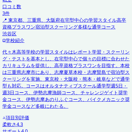
口コミ数
3
件
📍
東京都、三重県、大阪府
在宅型中心の学習スタイル
高卒
資格プラスワン
宿泊型スクーリング
多様な通学コース
渋谷区
学校紹介
代々木高等学校の学習スタイルはレポート学習・スクーリン
グ・テストを基本とし、在宅型中心で個々の目標に合わせた
カリキュラムを提供し、高卒資格プラスワンを目指す。本校
は三重県志摩市にあり、志摩夏草本校・志摩賢島で宿泊型ス
クーリングを実施、東京校・大阪校・熊本・岐阜などで通学
型も対応。コースはオルタナティブスクール通学型週5日・
週3日コース、伊勢志摩漁師コース、チャレンジゲイト奨学
金コース、伊勢志摩あのりふぐコース、バイクメカニック奨
学金コースなど多岐にわたる。
項目別評価
柔軟さ
4.3
サポート
4.0