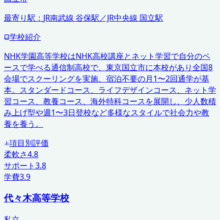
最寄り駅：
JR南武線 谷保駅／JR中央線 国立駅
学校紹介
NHK学園高等学校はNHK高校講座とネット学習で自分のペ
ースで学べる通信制高校で、東京国立市に本校があり全国8
会場でスクーリングを実施、宿泊不要の月1〜2回通学が基
本。スタンダードコース、ライフデザインコース、ネット学
習コース、教養コース、海外特科コースを展開し、少人数積
み上げ型や週1〜3日登校など多様なスタイルで社会力や教
養を養う。
項目別評価
柔軟さ
4.8
サポート
3.8
学費
3.9
代々木高等学校
私立