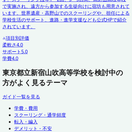
で実施され、遠方から参加する生徒向けに宿坊も用意されて
います。世界遺産・高野山でのスクーリングや、担任による
学校生活のサポート、進路・進学支援なども公式HPで紹介
されています。
項目別評価
柔軟さ
4.0
サポート
5.0
学費
4.0
東京都立新宿山吹高等学校を検討中の
方がよく見るテーマ
ガイド一覧を見る
学費・費用
スクーリング・通学頻度
転入・編入
デメリット・不安