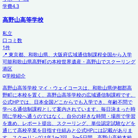
学費
4.3
高野山高等学校
私立
口コミ数
1
件
📍
東京都、和歌山県、大阪府
広域通信制課程
全国から入学
可能
和歌山県高野町の本校
世界遺産・高野山でスクーリング
港区
学校紹介
高野山高等学校 マイ・ウェイコースは、和歌山県伊都郡高
野町に本校を置く、高野山高等学校の広域通信制課程です。
公式HPでは、日本全国どこからでも入学でき、年齢不問で
学べる通信制課程として案内されています。毎日決まった時
間に学校へ通うのではなく、自分の好きな時間・場所で学習
を進め、レポート提出、スクーリング、単位認定試験などを
通じて高校卒業を目指す仕組みと公式HPには記載がありま
す。スクーリングは年1〜2回、3〜5日間、高野山高校本校