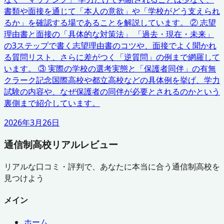
書類や面接を通じて「本人の意欲」や「学校がどう支えられ
るか」を確認する場であることを解説しています。 ② 志望
理由書と面接の「具体的な対策法」 「過去・現在・未来」
の3ステップで書く志望理由書のコツや、面接でよく聞かれ
る質問リスト、さらに差がつく「逆質問」の例まで網羅して
います。 ③ 実際の学校の選考実態と「保護者同伴」の有無
クラーク記念国際高校や都立高校などの具体例を挙げ、学力
試験の内容や、なぜ保護者の同伴が必要とされるのかという
裏側まで紹介しています。
2026年3月26日
通信制高校リアルレビュー
リアルな口コミ・評判で、あなたに本当に合う通信制高校を
見つけよう
メイン
ホーム