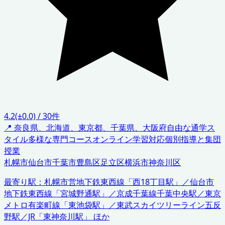
4.2
(±0.0)
/
30
件
📍
奈良県、北海道、東京都、千葉県、大阪府
自由な通学ス
タイル
多様な専門コース
オンライン学習対応
個別指導と集団
授業
札幌市
仙台市
千葉市
豊島区
足立区
横浜市神奈川区
最寄り駅：
札幌市営地下鉄東西線「西18丁目駅」／仙台市
地下鉄東西線「宮城野通駅」／京成千葉線千葉中央駅／東京
メトロ有楽町線「東池袋駅」／東武スカイツリーライン五反
野駅／JR「東神奈川駅」 ほか