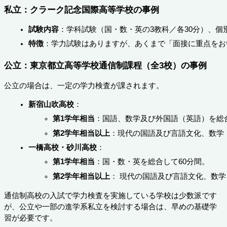
私立：クラーク記念国際高等学校の事例
試験内容
：学科試験（国・数・英の3教科／各30分）、個
特徴
：学力試験はありますが、あくまで「面接に重点をお
公立：東京都立高等学校通信制課程（全3校）の事例
公立の場合は、一定の学力検査が課されます。
新宿山吹高校
：
第1学年相当
：国語、数学及び外国語（英語）を総合
第2学年相当以上
：現代の国語及び言語文化、数学
一橋高校・砂川高校
：
第1学年相当
：国・数・英を総合して60分間。
第2学年相当以上
： 現代の国語及び言語文化、数
通信制高校の入試で学力検査を実施している学校は少数派です
が、公立や一部の進学系私立を検討する場合は、早めの基礎学
習が必要です。