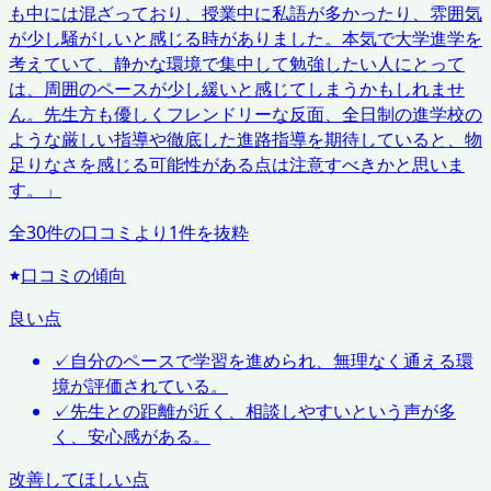
も中には混ざっており、授業中に私語が多かったり、雰囲気
が少し騒がしいと感じる時がありました。本気で大学進学を
考えていて、静かな環境で集中して勉強したい人にとって
は、周囲のペースが少し緩いと感じてしまうかもしれませ
ん。先生方も優しくフレンドリーな反面、全日制の進学校の
ような厳しい指導や徹底した進路指導を期待していると、物
足りなさを感じる可能性がある点は注意すべきかと思いま
す。
」
全
30
件の口コミより
1
件を抜粋
口コミの傾向
良い点
✓
自分のペースで学習を進められ、無理なく通える環
境が評価されている。
✓
先生との距離が近く、相談しやすいという声が多
く、安心感がある。
改善してほしい点