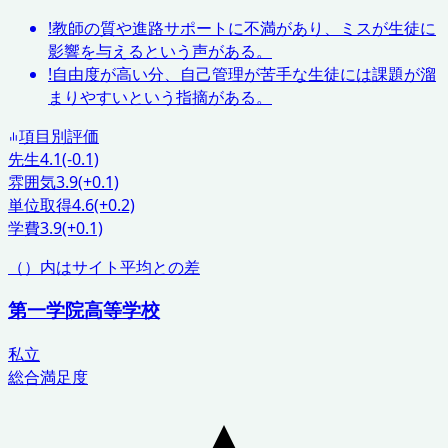
!
教師の質や進路サポートに不満があり、ミスが生徒に
影響を与えるという声がある。
!
自由度が高い分、自己管理が苦手な生徒には課題が溜
まりやすいという指摘がある。
項目別評価
先生
4.1
(-0.1)
雰囲気
3.9
(+0.1)
単位取得
4.6
(+0.2)
学費
3.9
(+0.1)
（）内はサイト平均との差
第一学院高等学校
私立
総合満足度