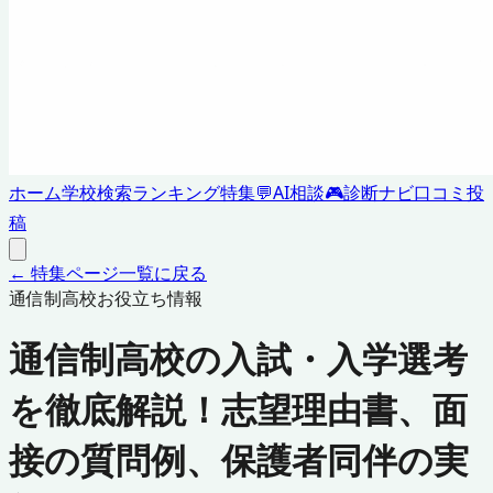
ホーム
学校検索
ランキング
特集
💬
AI相談
🎮
診断ナビ
口コミ投
稿
← 特集ページ一覧に戻る
通信制高校お役立ち情報
通信制高校の入試・入学選考
を徹底解説！志望理由書、面
接の質問例、保護者同伴の実