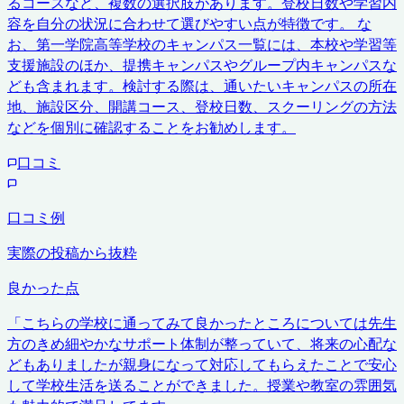
るコースなど、複数の選択肢があります。登校日数や学習内
容を自分の状況に合わせて選びやすい点が特徴です。 な
お、第一学院高等学校のキャンパス一覧には、本校や学習等
支援施設のほか、提携キャンパスやグループ内キャンパスな
ども含まれます。検討する際は、通いたいキャンパスの所在
地、施設区分、開講コース、登校日数、スクーリングの方法
などを個別に確認することをお勧めします。
口コミ
口コミ例
実際の投稿から抜粋
良かった点
「
こちらの学校に通ってみて良かったところについては先生
方のきめ細やかなサポート体制が整っていて、将来の心配な
どもありましたが親身になって対応してもらえたことで安心
して学校生活を送ることができました。授業や教室の雰囲気