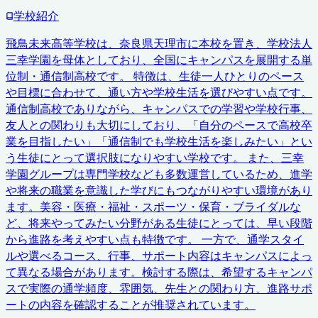
学校紹介
飛鳥未来高等学校は、奈良県天理市に本校を置き、学校法人
三幸学園を母体としており、全国にキャンパスを展開する単
位制・通信制高校です。 特徴は、生徒一人ひとりのペース
や目標に合わせて、通い方や学校生活を選びやすい点です。
通信制高校でありながら、キャンパスでの学習や学校行事、
友人との関わりも大切にしており、「自分のペースで高校卒
業を目指したい」「通信制でも学校生活を楽しみたい」とい
う生徒にとって選択肢になりやすい学校です。 また、三幸
学園グループは専門学校なども多数運営しているため、進学
や将来の職業を意識した学びにもつながりやすい環境があり
ます。美容・医療・福祉・スポーツ・保育・ブライダルな
ど、将来やってみたい分野がある生徒にとっては、早い段階
から進路を考えやすい点も特徴です。 一方で、通学スタイ
ルや選べるコース、行事、サポート内容はキャンパスによっ
て異なる場合があります。検討する際は、希望するキャンパ
スで実際の通学頻度、雰囲気、先生との関わり方、進路サポ
ートの内容を確認することが推奨されています。