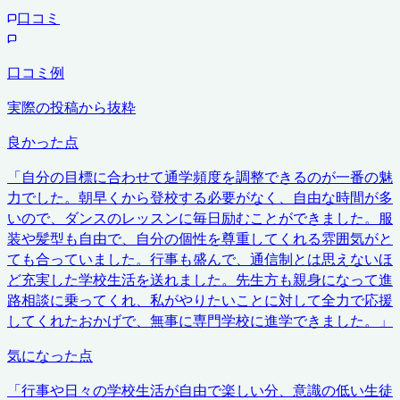
口コミ
口コミ例
実際の投稿から抜粋
良かった点
「
自分の目標に合わせて通学頻度を調整できるのが一番の魅
力でした。朝早くから登校する必要がなく、自由な時間が多
いので、ダンスのレッスンに毎日励むことができました。服
装や髪型も自由で、自分の個性を尊重してくれる雰囲気がと
ても合っていました。行事も盛んで、通信制とは思えないほ
ど充実した学校生活を送れました。先生方も親身になって進
路相談に乗ってくれ、私がやりたいことに対して全力で応援
してくれたおかげで、無事に専門学校に進学できました。
」
気になった点
「
行事や日々の学校生活が自由で楽しい分、意識の低い生徒