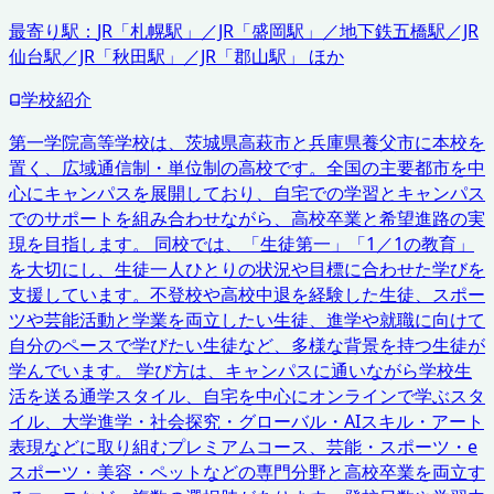
最寄り駅：
JR「札幌駅」／JR「盛岡駅」／地下鉄五橋駅／JR
仙台駅／JR「秋田駅」／JR「郡山駅」 ほか
学校紹介
第一学院高等学校は、茨城県高萩市と兵庫県養父市に本校を
置く、広域通信制・単位制の高校です。全国の主要都市を中
心にキャンパスを展開しており、自宅での学習とキャンパス
でのサポートを組み合わせながら、高校卒業と希望進路の実
現を目指します。 同校では、「生徒第一」「1／1の教育」
を大切にし、生徒一人ひとりの状況や目標に合わせた学びを
支援しています。不登校や高校中退を経験した生徒、スポー
ツや芸能活動と学業を両立したい生徒、進学や就職に向けて
自分のペースで学びたい生徒など、多様な背景を持つ生徒が
学んでいます。 学び方は、キャンパスに通いながら学校生
活を送る通学スタイル、自宅を中心にオンラインで学ぶスタ
イル、大学進学・社会探究・グローバル・AIスキル・アート
表現などに取り組むプレミアムコース、芸能・スポーツ・e
スポーツ・美容・ペットなどの専門分野と高校卒業を両立す