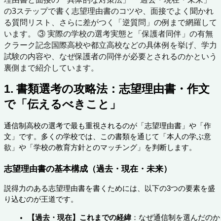
の3ステップで書く志望理由書のコツや、面接でよく聞かれ
る質問リスト、さらに差がつく「逆質問」の例まで網羅して
います。 ③ 実際の学校の選考実態と「保護者同伴」の有無
クラーク記念国際高校や都立高校などの具体例を挙げ、学力
試験の内容や、なぜ保護者の同伴が必要とされるのかという
裏側まで紹介しています。
1. 書類選考の攻略法：志望理由書・作文
で「伝えるべきこと」
通信制高校の選考で最も重視されるのが「志望理由書」や「作
文」です。多くの学校では、この書類を通じて「本人の学ぶ意
欲」や「学校の教育方針とのマッチング」を判断します。
志望理由書の基本構成（過去・現在・未来）
説得力のある志望理由書を書くためには、以下の3つの要素を盛
り込むのが王道です。
【過去・現在】これまでの経緯
：なぜ通信制を選んだのか