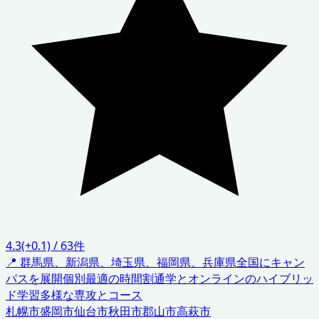
4.3
(+0.1)
/
63
件
📍
群馬県、新潟県、埼玉県、福岡県、兵庫県
全国にキャン
パスを展開
個別最適の時間割
通学とオンラインのハイブリッ
ド学習
多様な専攻とコース
札幌市
盛岡市
仙台市
秋田市
郡山市
高萩市